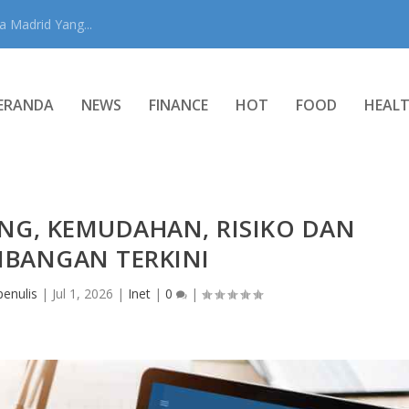
 Madrid Yang...
ERANDA
NEWS
FINANCE
HOT
FOOD
HEAL
NG, KEMUDAHAN, RISIKO DAN
MBANGAN TERKINI
enulis
|
Jul 1, 2026
|
Inet
|
0
|