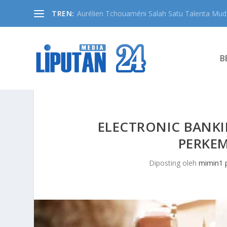
TREN:
Aurélien Tchouaméni Salah Satu Talenta Muda
B
ELECTRONIC BANKI
PERKE
Diposting oleh
mimin1 p