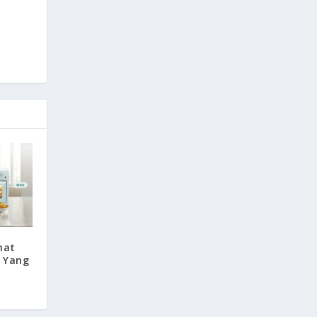
mat
n Yang