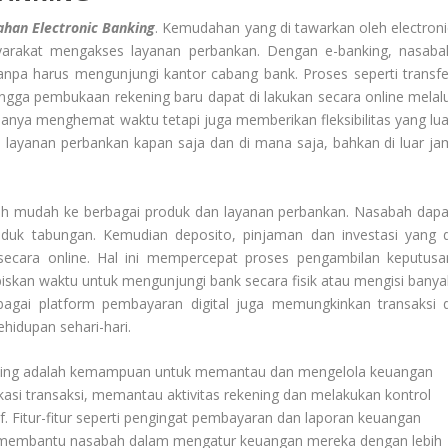
han Electronic Banking
. Kemudahan yang di tawarkan oleh electroni
yarakat mengakses layanan perbankan. Dengan e-banking, nasaba
anpa harus mengunjungi kantor cabang bank. Proses seperti transfe
ngga pembukaan rekening baru dapat di lakukan secara online melalu
k hanya menghemat waktu tetapi juga memberikan fleksibilitas yang lua
ayanan perbankan kapan saja dan di mana saja, bahkan di luar ja
ebih mudah ke berbagai produk dan layanan perbankan. Nasabah dapa
uk tabungan. Kemudian deposito, pinjaman dan investasi yang d
 secara online. Hal ini mempercepat proses pengambilan keputusa
biskan waktu untuk mengunjungi bank secara fisik atau mengisi banya
agai platform pembayaran digital juga memungkinkan transaksi d
idupan sehari-hari.
nking adalah kemampuan untuk memantau dan mengelola keuangan
kasi transaksi, memantau aktivitas rekening dan melakukan kontrol
f. Fitur-fitur seperti pengingat pembayaran dan laporan keuangan
ing membantu nasabah dalam mengatur keuangan mereka dengan lebih