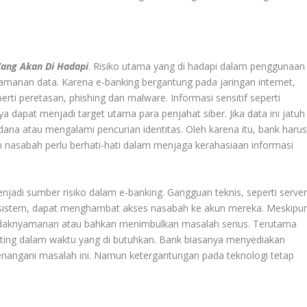
Yang Akan Di Hadapi
. Risiko utama yang di hadapi dalam penggunaan
eamanan data. Karena e-banking bergantung pada jaringan internet,
rti peretasan, phishing dan malware. Informasi sensitif seperti
ya dapat menjadi target utama para penjahat siber. Jika data ini jatuh
dana atau mengalami pencurian identitas. Oleh karena itu, bank haru
nasabah perlu berhati-hati dalam menjaga kerahasiaan informasi
enjadi sumber risiko dalam e-banking. Gangguan teknis, seperti serve
n sistem, dapat menghambat akses nasabah ke akun mereka. Meskipu
ketidaknyamanan atau bahkan menimbulkan masalah serius. Terutama
nting dalam waktu yang di butuhkan. Bank biasanya menyediakan
nangani masalah ini. Namun ketergantungan pada teknologi tetap