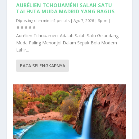
AURÉLIEN TCHOUAMÉNI SALAH SATU
TALENTA MUDA MADRID YANG BAGUS
Diposting oleh
mimin1 penulis
|
Agu 7, 2026
|
Sport
|
Aurélien Tchouaméni Adalah Salah Satu Gelandang
Muda Paling Menonjol Dalam Sepak Bola Modern
Lahir...
BACA SELENGKAPNYA