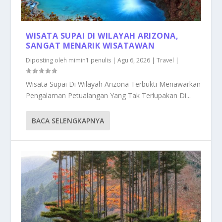
WISATA SUPAI DI WILAYAH ARIZONA,
SANGAT MENARIK WISATAWAN
Diposting oleh
mimin1 penulis
|
Agu 6, 2026
|
Travel
|
Wisata Supai Di Wilayah Arizona Terbukti Menawarkan
Pengalaman Petualangan Yang Tak Terlupakan Di...
BACA SELENGKAPNYA