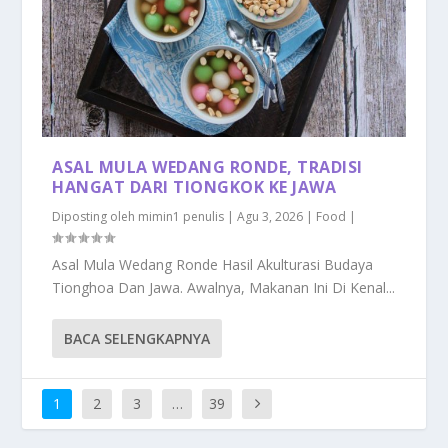
ASAL MULA WEDANG RONDE, TRADISI
HANGAT DARI TIONGKOK KE JAWA
Diposting oleh
mimin1 penulis
|
Agu 3, 2026
|
Food
|
Asal Mula Wedang Ronde Hasil Akulturasi Budaya
Tionghoa Dan Jawa. Awalnya, Makanan Ini Di Kenal...
BACA SELENGKAPNYA
1
2
3
…
39