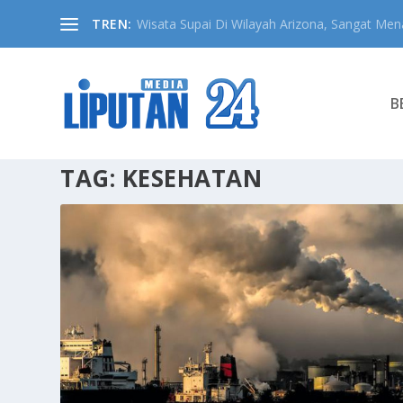
TREN:
Wisata Supai Di Wilayah Arizona, Sangat Mena
B
TAG:
KESEHATAN