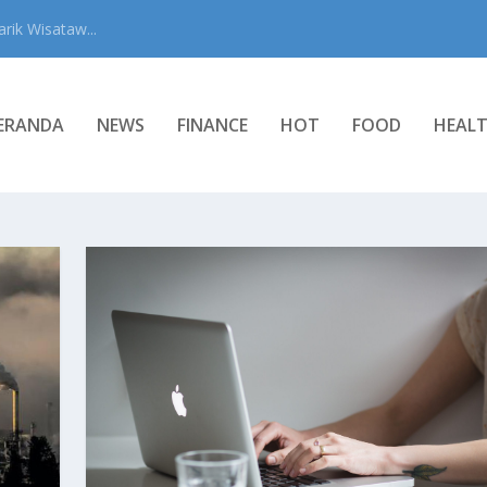
rik Wisataw...
ERANDA
NEWS
FINANCE
HOT
FOOD
HEAL