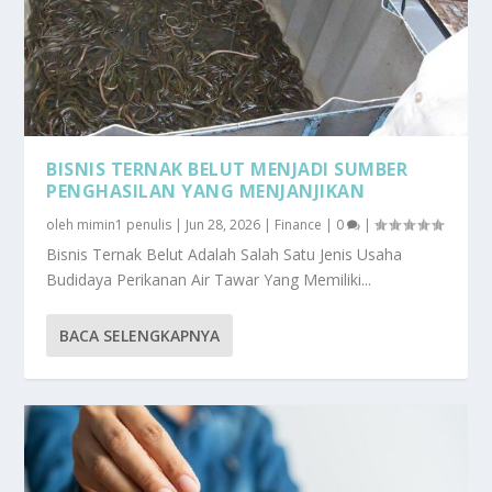
BISNIS TERNAK BELUT MENJADI SUMBER
PENGHASILAN YANG MENJANJIKAN
oleh
mimin1 penulis
|
Jun 28, 2026
|
Finance
|
0
|
Bisnis Ternak Belut Adalah Salah Satu Jenis Usaha
Budidaya Perikanan Air Tawar Yang Memiliki...
BACA SELENGKAPNYA