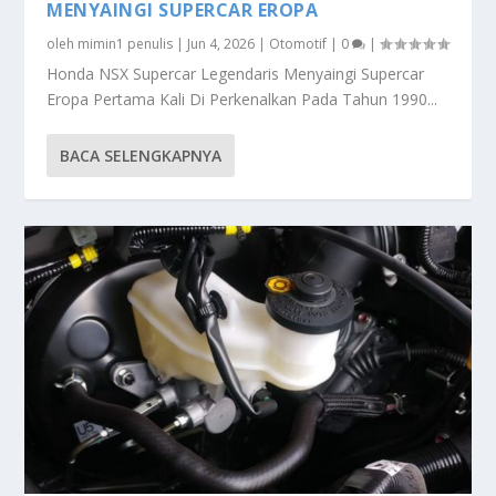
MENYAINGI SUPERCAR EROPA
oleh
mimin1 penulis
|
Jun 4, 2026
|
Otomotif
|
0
|
Honda NSX Supercar Legendaris Menyaingi Supercar
Eropa Pertama Kali Di Perkenalkan Pada Tahun 1990...
BACA SELENGKAPNYA