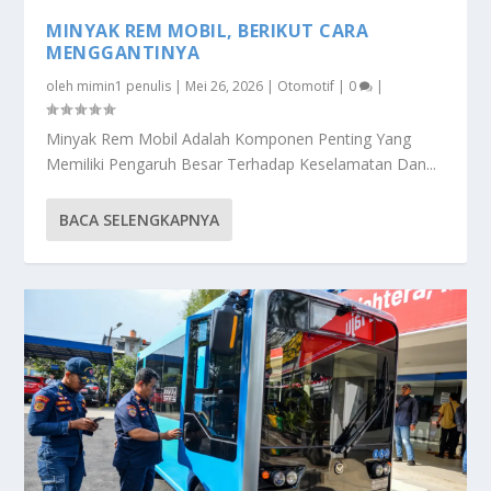
MINYAK REM MOBIL, BERIKUT CARA
MENGGANTINYA
oleh
mimin1 penulis
|
Mei 26, 2026
|
Otomotif
|
0
|
Minyak Rem Mobil Adalah Komponen Penting Yang
Memiliki Pengaruh Besar Terhadap Keselamatan Dan...
BACA SELENGKAPNYA