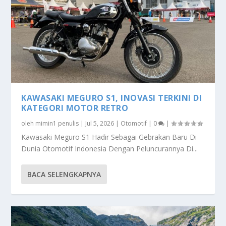
KAWASAKI MEGURO S1, INOVASI TERKINI DI
KATEGORI MOTOR RETRO
oleh
mimin1 penulis
|
Jul 5, 2026
|
Otomotif
|
0
|
Kawasaki Meguro S1 Hadir Sebagai Gebrakan Baru Di
Dunia Otomotif Indonesia Dengan Peluncurannya Di...
BACA SELENGKAPNYA