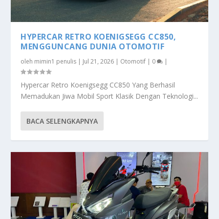
HYPERCAR RETRO KOENIGSEGG CC850,
MENGGUNCANG DUNIA OTOMOTIF
oleh
mimin1 penulis
|
Jul 21, 2026
|
Otomotif
|
0
|
Hypercar Retro Koenigsegg CC850 Yang Berhasil
Memadukan Jiwa Mobil Sport Klasik Dengan Teknologi...
BACA SELENGKAPNYA