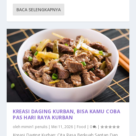
BACA SELENGKAPNYA
KREASI DAGING KURBAN, BISA KAMU COBA
PAS HARI RAYA KURBAN
oleh
mimin1 penulis
|
Mei 11, 2026
|
Food
|
0
|
Kreasi Daging Kurban: Cita Rasa Berkuah Santan Dan