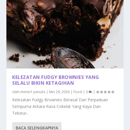
KELEZATAN FUDGY BROWNIES YANG
SELALU BIKIN KETAGIHAN
oleh
mimin1 penulis
|
Mei 29, 2026
|
Food
|
0
|
Kelezatan Fudgy Brownies Berasal Dari Perpaduan
Sempurna Antara Rasa Cokelat Yang Kaya Dan
Tekstur...
BACA SELENGKAPNYA