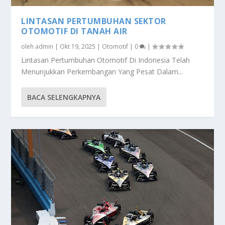
LINTASAN PERTUMBUHAN SEKTOR
OTOMOTIF DI TANAH AIR
oleh
admin
|
Okt 19, 2025
|
Otomotif
|
0
|
Lintasan Pertumbuhan Otomotif Di Indonesia Telah
Menunjukkan Perkembangan Yang Pesat Dalam...
BACA SELENGKAPNYA