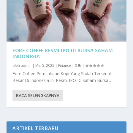
FORE COFFEE RESMI IPO DI BURSA SAHAM
INDONESIA
oleh
admin
|
Mei 5, 2025
|
Finance
|
0
|
Fore Coffee Perusahaan Kopi Yang Sudah Terkenal
Besar Di Indonesia Ini Resmi IPO Di Saham Bursa...
BACA SELENGKAPNYA
ARTIKEL TERBARU