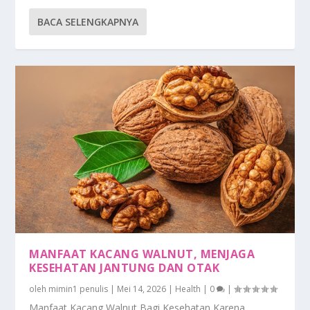
BACA SELENGKAPNYA
MANFAAT KACANG WALNUT, MENJAGA
KESEHATAN JANTUNG DAN OTAK
oleh
mimin1 penulis
|
Mei 14, 2026
|
Health
|
0
|
Manfaat Kacang Walnut Bagi Kesehatan Karena