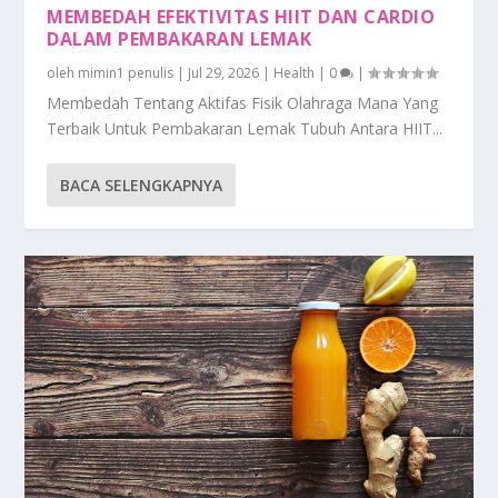
MEMBEDAH EFEKTIVITAS HIIT DAN CARDIO
DALAM PEMBAKARAN LEMAK
oleh
mimin1 penulis
|
Jul 29, 2026
|
Health
|
0
|
Membedah Tentang Aktifas Fisik Olahraga Mana Yang
Terbaik Untuk Pembakaran Lemak Tubuh Antara HIIT...
BACA SELENGKAPNYA