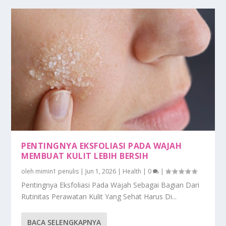
PENTINGNYA EKSFOLIASI PADA WAJAH
MEMBUAT KULIT LEBIH BERSIH
oleh
mimin1 penulis
|
Jun 1, 2026
|
Health
|
0
|
Pentingnya Eksfoliasi Pada Wajah Sebagai Bagian Dari
Rutinitas Perawatan Kulit Yang Sehat Harus Di...
BACA SELENGKAPNYA