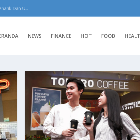
narik Dan U...
ERANDA
NEWS
FINANCE
HOT
FOOD
HEAL