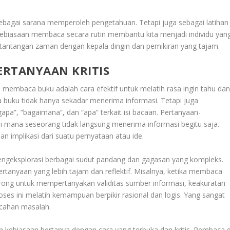
agai sarana memperoleh pengetahuan. Tetapi juga sebagai latihan
 Kebiasaan membaca secara rutin membantu kita menjadi individu yan
tantangan zaman dengan kepala dingin dan pemikiran yang tajam.
ERTANYAAN KRITIS
 membaca buku adalah cara efektif untuk melatih rasa ingin tahu da
uku tidak hanya sekadar menerima informasi. Tetapi juga
a”, “bagaimana”, dan “apa” terkait isi bacaan. Pertanyaan-
s. Di mana seseorang tidak langsung menerima informasi begitu saja.
 implikasi dari suatu pernyataan atau ide
.
ngeksplorasi berbagai sudut pandang dan gagasan yang kompleks.
tanyaan yang lebih tajam dan reflektif. Misalnya, ketika membaca
ong untuk mempertanyakan validitas sumber informasi, keakuratan
roses ini melatih kemampuan berpikir rasional dan logis. Yang sangat
ecahan masalah
.
ebiasaan bertanya dengan cara yang terbuka dan kritis. Pembaca d