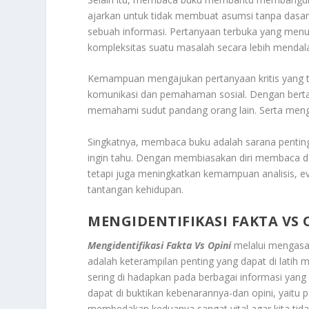
ajarkan untuk tidak membuat asumsi tanpa dasar
sebuah informasi. Pertanyaan terbuka yang men
kompleksitas suatu masalah secara lebih menda
Kemampuan mengajukan pertanyaan kritis yang 
komunikasi dan pemahaman sosial. Dengan bertany
memahami sudut pandang orang lain. Serta men
Singkatnya, membaca buku adalah sarana penting 
ingin tahu. Dengan membiasakan diri membaca da
tetapi juga meningkatkan kemampuan analisis, ev
tantangan kehidupan.
MENGIDENTIFIKASI FAKTA VS 
Mengidentifikasi Fakta Vs Opini
melalui mengasah
adalah keterampilan penting yang dapat di latih 
sering di hadapkan pada berbagai informasi yan
dapat di buktikan kebenarannya-dan opini, yait
membedakan keduanya sangat vital agar kita tid