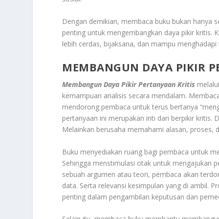
Dengan demikian, membaca buku bukan hanya seb
penting untuk mengembangkan daya pikir kritis.
lebih cerdas, bijaksana, dan mampu menghadapi 
MEMBANGUN DAYA PIKIR P
Membangun Daya Pikir Pertanyaan Kritis
melalui
kemampuan analisis secara mendalam. Membaca b
mendorong pembaca untuk terus bertanya “mengap
pertanyaan ini merupakan inti dari berpikir kriti
Melainkan berusaha memahami alasan, proses, dan
Buku menyediakan ruang bagi pembaca untuk me
Sehingga menstimulasi otak untuk mengajukan per
sebuah argumen atau teori, pembaca akan terdor
data. Serta relevansi kesimpulan yang di ambil. P
penting dalam pengambilan keputusan dan pem
Selain itu, membaca buku membantu membangun k