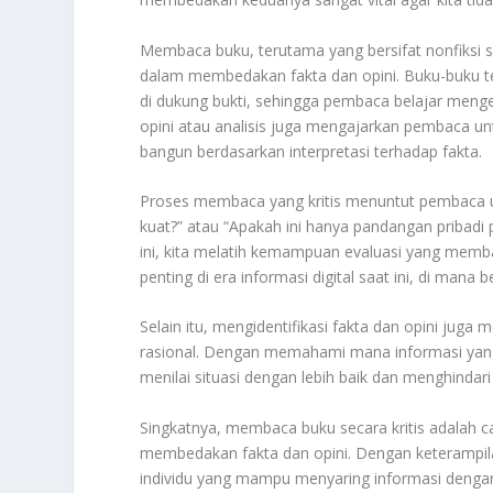
Membaca buku, terutama yang bersifat nonfiksi se
dalam membedakan fakta dan opini. Buku-buku ter
di dukung bukti, sehingga pembaca belajar mengenal
opini atau analisis juga mengajarkan pembaca un
bangun berdasarkan interpretasi terhadap fakta.
Proses membaca yang kritis menuntut pembaca unt
kuat?” atau “Apakah ini hanya pandangan pribadi
ini, kita melatih kemampuan evaluasi yang memba
penting di era informasi digital saat ini, di mana
Selain itu, mengidentifikasi fakta dan opini jug
rasional. Dengan memahami mana informasi yang d
menilai situasi dengan lebih baik dan menghindari
Singkatnya, membaca buku secara kritis adalah 
membedakan fakta dan opini. Dengan keterampilan
individu yang mampu menyaring informasi dengan b