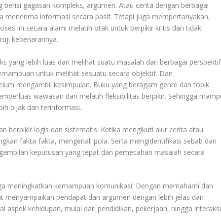
 berisi gagasan kompleks, argumen. Atau cerita dengan berbagai
ya menerima informasi secara pasif. Tetapi juga mempertanyakan,
es ini secara alami melatih otak untuk berpikir kritis dan tidak
ruji kebenarannya.
ng lebih luas dan melihat suatu masalah dari berbagai perspektif
t kemampuan untuk melihat sesuatu secara objektif. Dan
lum mengambil kesimpulan. Buku yang beragam genre dan topik
erluas wawasan dan melatih fleksibilitas berpikir. Sehingga mamp
ih bijak dan terinformasi.
erpikir logis dan sistematis. Ketika mengikuti alur cerita atau
n fakta-fakta, mengenali pola. Serta mengidentifikasi sebab dan
ngambilan keputusan yang tepat dan pemecahan masalah secara
 juga meningkatkan kemampuan komunikasi. Dengan memahami dan
pat menyampaikan pendapat dan argumen dengan lebih jelas dan
i aspek kehidupan, mulai dari pendidikan, pekerjaan, hingga interaks