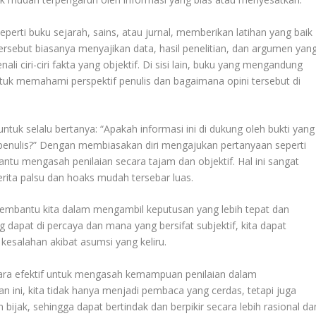
perti buku sejarah, sains, atau jurnal, memberikan latihan yang baik
sebut biasanya menyajikan data, hasil penelitian, dan argumen yan
i ciri-ciri fakta yang objektif. Di sisi lain, buku yang mengandung
tuk memahami perspektif penulis dan bagaimana opini tersebut di
uk selalu bertanya: “Apakah informasi ini di dukung oleh bukti yang
 penulis?” Dengan membiasakan diri mengajukan pertanyaan seperti
ntu mengasah penilaian secara tajam dan objektif. Hal ini sangat
 berita palsu dan hoaks mudah tersebar luas.
a membantu kita dalam mengambil keputusan yang lebih tepat dan
apat di percaya dan mana yang bersifat subjektif, kita dapat
 kesalahan akibat asumsi yang keliru.
cara efektif untuk mengasah kemampuan penilaian dalam
 ini, kita tidak hanya menjadi pembaca yang cerdas, tetapi juga
ijak, sehingga dapat bertindak dan berpikir secara lebih rasional da