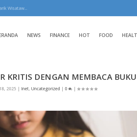
rik Wisataw...
ERANDA
NEWS
FINANCE
HOT
FOOD
HEAL
R KRITIS DENGAN MEMBACA BUKU
18, 2025
|
Inet
,
Uncategorized
|
0
|