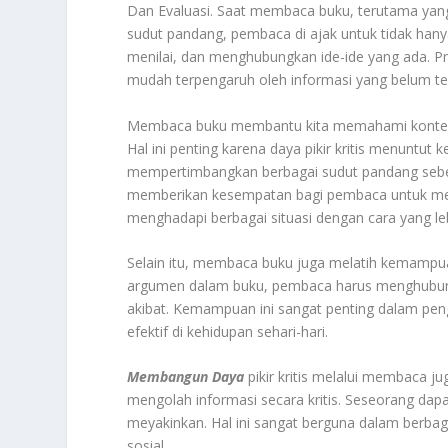
Dan Evaluasi. Saat membaca buku, terutama yang
sudut pandang, pembaca di ajak untuk tidak han
menilai, dan menghubungkan ide-ide yang ada. Pros
mudah terpengaruh oleh informasi yang belum te
Membaca buku membantu kita memahami konteks ya
Hal ini penting karena daya pikir kritis menuntu
mempertimbangkan berbagai sudut pandang sebe
memberikan kesempatan bagi pembaca untuk memp
menghadapi berbagai situasi dengan cara yang leb
Selain itu, membaca buku juga melatih kemampuan b
argumen dalam buku, pembaca harus menghubungka
akibat. Kemampuan ini sangat penting dalam pe
efektif di kehidupan sehari-hari.
Membangun Daya
pikir kritis melalui membaca
mengolah informasi secara kritis. Seseorang da
meyakinkan. Hal ini sangat berguna dalam berbaga
sosial.