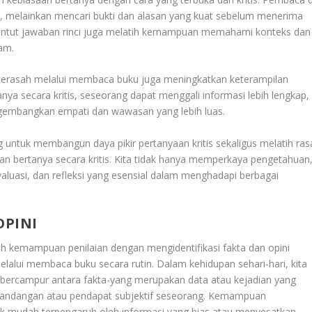
, melainkan mencari bukti dan alasan yang kuat sebelum menerima
untut jawaban rinci juga melatih kemampuan memahami konteks dan
lam
.
terasah melalui membaca buku juga meningkatkan keterampilan
a secara kritis, seseorang dapat menggali informasi lebih lengkap,
gembangkan empati dan wawasan yang lebih luas
.
untuk membangun daya pikir pertanyaan kritis sekaligus melatih ras
n bertanya secara kritis. Kita tidak hanya memperkaya pengetahuan
aluasi, dan refleksi yang esensial dalam menghadapi berbagai
OPINI
 kemampuan penilaian dengan mengidentifikasi fakta dan opini
melalui membaca buku secara rutin. Dalam kehidupan sehari-hari, kita
g bercampur antara fakta-yang merupakan data atau kejadian yang
u pandangan atau pendapat subjektif seseorang. Kemampuan
ak mudah terpengaruh oleh informasi yang bias atau menyesatkan.