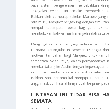
pada sistem pengereman menyebabkan diriny
kegagalan tersebut, ini semakin memperkuat
Bahkan oleh pembalap sekelas Marquez yang mem
musim ini, Marquez bergabung dengan tim utama
menjadi kesempatan besar baginya untuk ke
membuktikan bahwa masih menjadi salah satu pemb
Mengingat kemenangan yang sudah ia raih di Tha
Di mana, keunngulan ini sebesar 16 angka dari
motivasi tambahan bagi Marquez untuk tampil
sementara. Selanjutnya, dalam pernyataannya
mereka datang ke Austin dengan kepercayaan diri 
sempurna. Terutama karena sirkuit ini selalu me
Bahkan, saat pertama kali menjajal Ducati di t
tinggi meskipun hasil akhirnya tidak berpihak pad
LINTASAN INI TIDAK BISA 
SEMATA