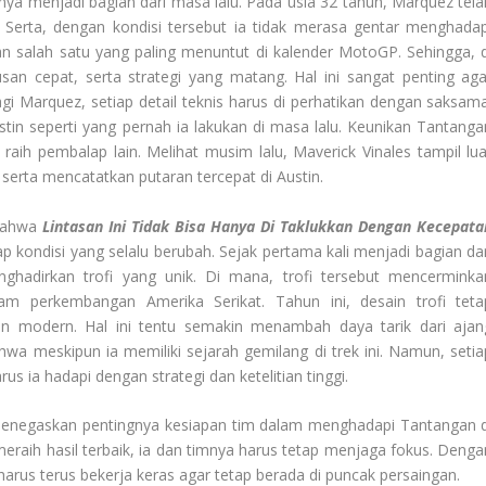
nya menjadi bagian dari masa lalu. Pada usia 32 tahun, Marquez tela
k. Serta, dengan kondisi tersebut ia tidak merasa gentar menghadap
n salah satu yang paling menuntut di kalender MotoGP. Sehingga, d
usan cepat, serta strategi yang matang. Hal ini sangat penting aga
gi Marquez, setiap detail teknis harus di perhatikan dengan saksama
ustin seperti yang pernah ia lakukan di masa lalu. Keunikan Tantanga
raih pembalap lain. Melihat musim lalu, Maverick Vinales tampil lua
serta mencatatkan putaran tercepat di Austin.
 bahwa
Lintasan Ini Tidak Bisa Hanya Di Taklukkan Dengan Kecepata
dap kondisi yang selalu berubah. Sejak pertama kali menjadi bagian dar
adirkan trofi yang unik. Di mana, trofi tersebut mencerminka
m perkembangan Amerika Serikat. Tahun ini, desain trofi teta
n modern. Hal ini tentu semakin menambah daya tarik dari ajan
hwa meskipun ia memiliki sejarah gemilang di trek ini. Namun, setia
 ia hadapi dengan strategi dan ketelitian tinggi.
menegaskan pentingnya kesiapan tim dalam menghadapi Tantangan d
aih hasil terbaik, ia dan timnya harus tetap menjaga fokus. Denga
arus terus bekerja keras agar tetap berada di puncak persaingan.