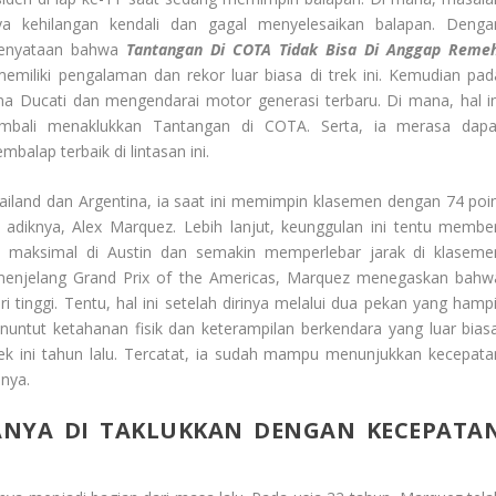
a kehilangan kendali dan gagal menyelesaikan balapan. Denga
 kenyataan bahwa
Tantangan Di COTA Tidak Bisa Di Anggap Reme
iliki pengalaman dan rekor luar biasa di trek ini. Kemudian pad
 Ducati dan mengendarai motor generasi terbaru. Di mana, hal in
mbali menaklukkan Tantangan di COTA. Serta, ia merasa dapa
alap terbaik di lintasan ini.
iland dan Argentina, ia saat ini memimpin klasemen dengan 74 poin
 adiknya, Alex Marquez. Lebih lanjut, keunggulan ini tentu member
 maksimal di Austin dan semakin memperlebar jarak di klaseme
 menjelang Grand Prix of the Americas, Marquez menegaskan bahw
tinggi. Tentu, hal ini setelah dirinya melalui dua pekan yang hampi
nuntut ketahanan fisik dan keterampilan berkendara yang luar biasa
rek ini tahun lalu. Tercatat, ia sudah mampu menunjukkan kecepata
anya.
HANYA DI TAKLUKKAN DENGAN KECEPATA