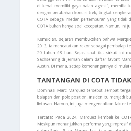
di kenal memiliki gaya balap agresif, memiliki
dengan perubahan kondisi trek, tingkat cengkeram
COTA sebagai medan pertempuran yang tidak dap
COTA bukan hanya soal kecepatan. Namun, ini jug
Kemudian, sejarah membuktikan bahwa Marque
2013, ia mencatatkan rekor sebagai pembalap t
20 tahun 63 hari. Sejak saat itu, sirkuit ini m
Sachsenring di Jerman dalam daftar favorit Mar
Austin. Di mana, setiap kemenangannya di mulai d
TANTANGAN DI COTA TIDAK
Dominasi Marc Marquez tersebut sempat terga
balapan dari pole position, insiden itu menjadi
lintasan. Namun, ini juga mengendalikan faktor 
Tercatat Pada 2024, Marquez kembali ke COTA
Meskipun menunjukkan performa yang impresif deng
dalam Sprint Race. Namun lagi, ia mengalami i