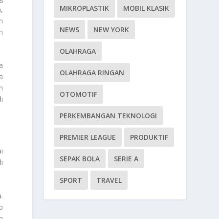
MIKROPLASTIK
MOBIL KLASIK
,
n
NEWS
NEW YORK
n
OLAHRAGA
a
OLAHRAGA RINGAN
a
n
OTOMOTIF
i
PERKEMBANGAN TEKNOLOGI
PREMIER LEAGUE
PRODUKTIF
i
SEPAK BOLA
SERIE A
i
SPORT
TRAVEL
.
p
h