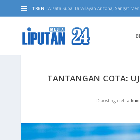
TREN:
Wisata Supai Di Wilayah Arizona, Sangat Mena
B
TANTANGAN COTA: U
Diposting oleh
admin