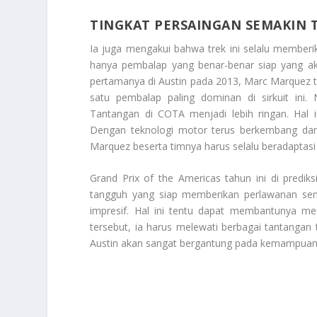
TINGKAT PERSAINGAN SEMAKIN 
Ia juga mengakui bahwa trek ini selalu memberika
hanya pembalap yang benar-benar siap yang a
pertamanya di Austin pada 2013, Marc Marquez te
satu pembalap paling dominan di sirkuit ini
Tantangan di COTA menjadi lebih ringan. Hal 
Dengan teknologi motor terus berkembang dan k
Marquez beserta timnya harus selalu beradaptas
Grand Prix of the Americas tahun ini di prediksi
tangguh yang siap memberikan perlawanan seng
impresif. Hal ini tentu dapat membantunya m
tersebut, ia harus melewati berbagai tantangan 
Austin akan sangat bergantung pada kemampua