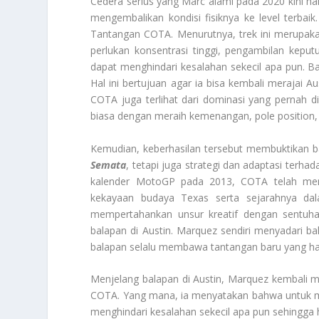
Cedera serius yang Marc alami pada 2020 kini ha
mengembalikan kondisi fisiknya ke level terbai
Tantangan COTA. Menurutnya, trek ini merupaka
perlukan konsentrasi tinggi, pengambilan keput
dapat menghindari kesalahan sekecil apa pun. Ba
Hal ini bertujuan agar ia bisa kembali merajai A
COTA juga terlihat dari dominasi yang pernah di 
biasa dengan meraih kemenangan, pole position, 
Kemudian, keberhasilan tersebut membuktikan
Semata
, tetapi juga strategi dan adaptasi terha
kalender MotoGP pada 2013, COTA telah mengh
kekayaan budaya Texas serta sejarahnya dala
mempertahankan unsur kreatif dengan sentuha
balapan di Austin. Marquez sendiri menyadari ba
balapan selalu membawa tantangan baru yang harus
Menjelang balapan di Austin, Marquez kembali 
COTA. Yang mana, ia menyatakan bahwa untuk mer
menghindari kesalahan sekecil apa pun sehingga h