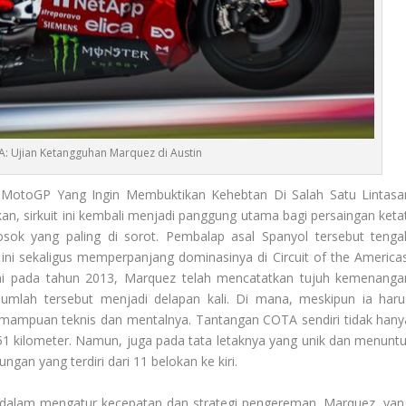
: Ujian Ketangguhan Marquez di Austin
MotoGP Yang Ingin Membuktikan Kehebtan Di Salah Satu Lintasa
akan, sirkuit ini kembali menjadi panggung utama bagi persaingan ketat
ok yang paling di sorot. Pembalap asal Spanyol tersebut tenga
ni sekaligus memperpanjang dominasinya di Circuit of the Americas
n ini pada tahun 2013, Marquez telah mencatatkan tujuh kemenanga
jumlah tersebut menjadi delapan kali. Di mana, meskipun ia haru
mampuan teknis dan mentalnya. Tantangan COTA sendiri tidak hany
51 kilometer. Namun, juga pada tata letaknya yang unik dan menuntu
ngan yang terdiri dari 11 belokan ke kiri.
us dalam mengatur kecepatan dan strategi pengereman. Marquez, yan