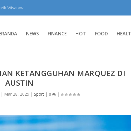
rik Wisataw...
ERANDA
NEWS
FINANCE
HOT
FOOD
HEAL
JIAN KETANGGUHAN MARQUEZ DI
AUSTIN
|
Mar 28, 2025
|
Sport
|
0
|