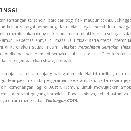
TINGGI
n tantangan tersendiri, baik dari segi fisik maupun teknis. Sehingga
kan keluar sebagai pemenang. Kemudian, sejak meraih kemenanga
lah membuktikan dirinya. Di mana, ia membuktikan diri sebagai sala
. Namun, keberhasilannya di masa lalu tidak serta-merta membua
ini di karenakan setiap musim,
Tingkat Persaingan Semakin Tingg
ondisi balapan menjadi semakin sulit di prediksi. Oleh karena itu
i dan mengembangkan strategi terbaik.
 menjadi salah satu ajang paling menarik. Hal ini melihat, rival-riva
it. Marquez memiliki pengalaman, keterampilan, serta rekam jeja
eraih kemenangan lagi di Austin. Namun, untuk mewujudkan ambis
teknis dan strategi yang kompleks. Pada akhirnya, keberhasilannya d
nnya dalam menghadapi
Tantangan COTA
.