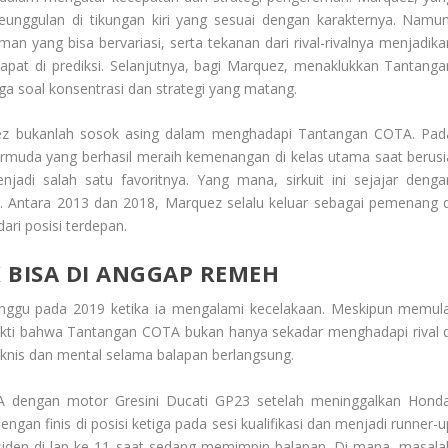
 keunggulan di tikungan kiri yang sesuai dengan karakternya. Namun
an yang bisa bervariasi, serta tekanan dari rival-rivalnya menjadika
at di prediksi. Selanjutnya, bagi Marquez, menaklukkan Tantanga
a soal konsentrasi dan strategi yang matang.
z bukanlah sosok asing dalam menghadapi Tantangan COTA. Pad
ermuda yang berhasil meraih kemenangan di kelas utama saat berusi
enjadi salah satu favoritnya. Yang mana, sirkuit ini sejajar denga
c. Antara 2013 dan 2018, Marquez selalu keluar sebagai pemenang d
ari posisi terdepan.
 BISA DI ANGGAP REMEH
nggu pada 2019 ketika ia mengalami kecelakaan. Meskipun memula
 bukti bahwa Tantangan COTA bukan hanya sekadar menghadapi rival d
teknis dan mental selama balapan berlangsung.
 dengan motor Gresini Ducati GP23 setelah meninggalkan Honda
an finis di posisi ketiga pada sesi kualifikasi dan menjadi runner-u
nsiden di lap ke-11 saat sedang memimpin balapan. Di mana, masala