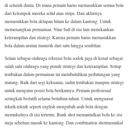
di seluruh dunia. Di mana pemain harus memasukkan semua bola
dari kelompok mereka solid atau stripe. Dan akhirnya
memasukkan bola delapan hitam ke dalam kantong. Untuk
memenangkan permainan. Nine ball di sisi lain menekankan
keterampilan dan strategi. Karena pemain harus memasukkan
bola dalam urutan numerik dari satu hingga sembilan.
Selain sebagai olahraga rekreasi bola sodok juga di kenal sebagai
salah satu olahraga yang penuh strategi dan keterampilan. Setiap
tembakan dalam permainan ini membutuhkan perhitungan yang
matang. Baik dari segi kekuatan, sudut tembakan maupun strategi
untuk mengatur posisi bola berikutnya. Pemain profesional
seringkali berlatih selama bertahun-tahun. Untuk menguasai
teknik-teknik seperti english mengubah arah bola dengan
memukulnya di sisi tertentu. Bank shot memantulkan bola ke sisi
meja sebelum masuk ke kantong. Dan combination shotmemukul