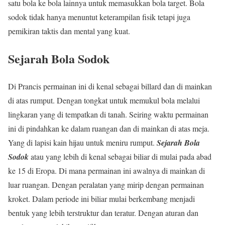
satu bola ke bola lainnya untuk memasukkan bola target. Bola
sodok tidak hanya menuntut keterampilan fisik tetapi juga
pemikiran taktis dan mental yang kuat.
Sejarah Bola Sodok
Di Prancis permainan ini di kenal sebagai billard dan di mainkan
di atas rumput. Dengan tongkat untuk memukul bola melalui
lingkaran yang di tempatkan di tanah. Seiring waktu permainan
ini di pindahkan ke dalam ruangan dan di mainkan di atas meja.
Yang di lapisi kain hijau untuk meniru rumput.
Sejarah Bola
Sodok
atau yang lebih di kenal sebagai biliar di mulai pada abad
ke 15 di Eropa. Di mana permainan ini awalnya di mainkan di
luar ruangan. Dengan peralatan yang mirip dengan permainan
kroket. Dalam periode ini biliar mulai berkembang menjadi
bentuk yang lebih terstruktur dan teratur. Dengan aturan dan