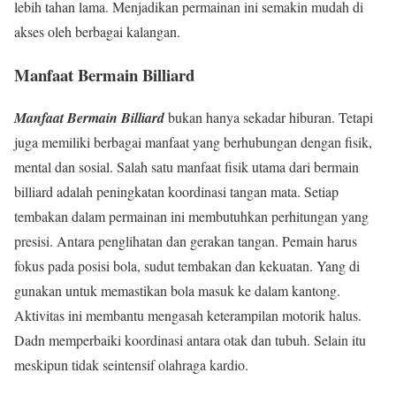
lebih tahan lama. Menjadikan permainan ini semakin mudah di
akses oleh berbagai kalangan.
Manfaat Bermain Billiard
Manfaat Bermain Billiard
bukan hanya sekadar hiburan. Tetapi
juga memiliki berbagai manfaat yang berhubungan dengan fisik,
mental dan sosial. Salah satu manfaat fisik utama dari bermain
billiard adalah peningkatan koordinasi tangan mata. Setiap
tembakan dalam permainan ini membutuhkan perhitungan yang
presisi. Antara penglihatan dan gerakan tangan. Pemain harus
fokus pada posisi bola, sudut tembakan dan kekuatan. Yang di
gunakan untuk memastikan bola masuk ke dalam kantong.
Aktivitas ini membantu mengasah keterampilan motorik halus.
Dadn memperbaiki koordinasi antara otak dan tubuh. Selain itu
meskipun tidak seintensif olahraga kardio.