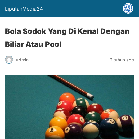
LiputanMedia24
Bola Sodok Yang Di Kenal Dengan
Biliar Atau Pool
admin
2 tahun ago