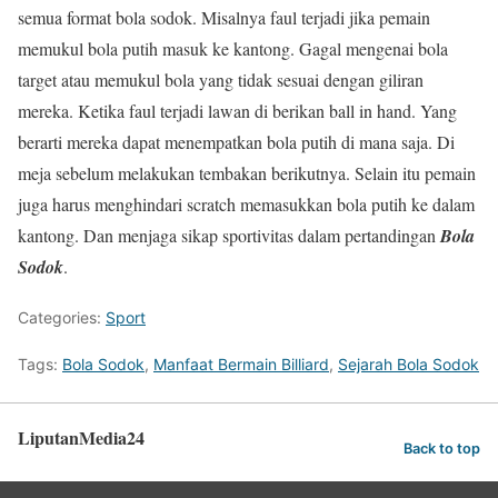
semua format bola sodok. Misalnya faul terjadi jika pemain
memukul bola putih masuk ke kantong. Gagal mengenai bola
target atau memukul bola yang tidak sesuai dengan giliran
mereka. Ketika faul terjadi lawan di berikan ball in hand. Yang
berarti mereka dapat menempatkan bola putih di mana saja. Di
meja sebelum melakukan tembakan berikutnya. Selain itu pemain
juga harus menghindari scratch memasukkan bola putih ke dalam
kantong. Dan menjaga sikap sportivitas dalam pertandingan
Bola
Sodok
.
Categories:
Sport
Tags:
Bola Sodok
,
Manfaat Bermain Billiard
,
Sejarah Bola Sodok
LiputanMedia24
Back to top