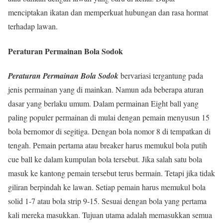
menciptakan ikatan dan memperkuat hubungan dan rasa hormat
terhadap lawan.
Peraturan Permainan Bola Sodok
Peraturan Permainan Bola Sodok
bervariasi tergantung pada
jenis permainan yang di mainkan. Namun ada beberapa aturan
dasar yang berlaku umum. Dalam permainan Eight ball yang
paling populer permainan di mulai dengan pemain menyusun 15
bola bernomor di segitiga. Dengan bola nomor 8 di tempatkan di
tengah. Pemain pertama atau breaker harus memukul bola putih
cue ball ke dalam kumpulan bola tersebut. Jika salah satu bola
masuk ke kantong pemain tersebut terus bermain. Tetapi jika tidak
giliran berpindah ke lawan. Setiap pemain harus memukul bola
solid 1-7 atau bola strip 9-15. Sesuai dengan bola yang pertama
kali mereka masukkan. Tujuan utama adalah memasukkan semua