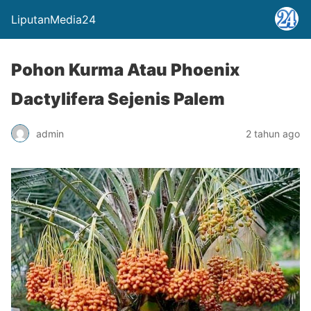
LiputanMedia24
Pohon Kurma Atau Phoenix
Dactylifera Sejenis Palem
admin
2 tahun ago