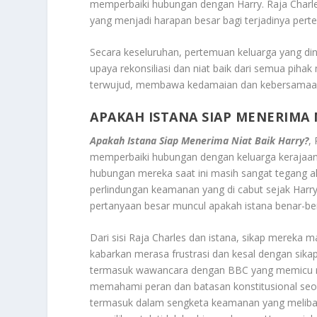
memperbaiki hubungan dengan Harry. Raja Charle
yang menjadi harapan besar bagi terjadinya pert
Secara keseluruhan, pertemuan keluarga yang d
upaya rekonsiliasi dan niat baik dari semua pih
terwujud, membawa kedamaian dan kebersamaan 
APAKAH ISTANA SIAP MENERIMA 
Apakah Istana Siap Menerima Niat Baik Harry?
,
memperbaiki hubungan dengan keluarga kerajaan I
hubungan mereka saat ini masih sangat tegang a
perlindungan keamanan yang di cabut sejak Harr
pertanyaan besar muncul apakah istana benar-ben
Dari sisi Raja Charles dan istana, sikap mereka m
kabarkan merasa frustrasi dan kesal dengan sika
termasuk wawancara dengan BBC yang memicu rea
memahami peran dan batasan konstitusional seor
termasuk dalam sengketa keamanan yang melibat