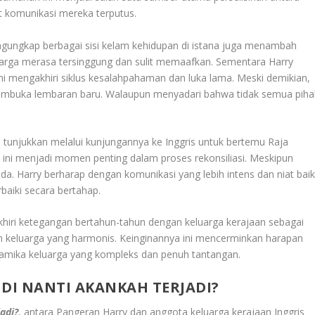
 komunikasi mereka terputus.
ngungkap berbagai sisi kelam kehidupan di istana juga menambah
arga merasa tersinggung dan sulit memaafkan. Sementara Harry
i mengakhiri siklus kesalahpahaman dan luka lama. Meski demikian,
embuka lembaran baru. Walaupun menyadari bahwa tidak semua piha
 tunjukkan melalui kunjungannya ke Inggris untuk bertemu Raja
 ini menjadi momen penting dalam proses rekonsiliasi. Meskipun
 Harry berharap dengan komunikasi yang lebih intens dan niat bai
baiki secara bertahap.
khiri ketegangan bertahun-tahun dengan keluarga kerajaan sebagai
 keluarga yang harmonis. Keinginannya ini mencerminkan harapan
amika keluarga yang kompleks dan penuh tantangan.
DI NANTI AKANKAH TERJADI?
adi?
, antara Pangeran Harry dan anggota keluarga kerajaan Inggris