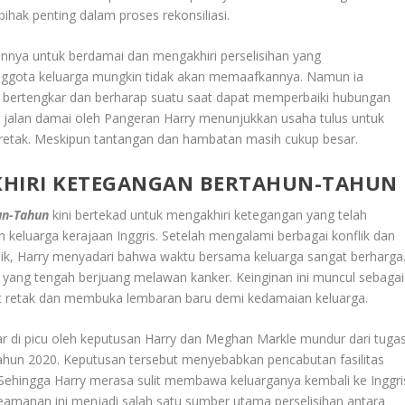
pihak penting dalam proses rekonsiliasi
.
annya untuk berdamai dan mengakhiri perselisihan yang
nggota keluarga mungkin tidak akan memaafkannya. Namun ia
us bertengkar dan berharap suatu saat dapat memperbaiki hubungan
 jalan damai oleh Pangeran Harry menunjukkan usaha tulus untuk
retak. Meskipun tantangan dan hambatan masih cukup besar.
KHIRI KETEGANGAN BERTAHUN-TAHUN
un-Tahun
kini bertekad untuk mengakhiri ketegangan yang telah
 keluarga kerajaan Inggris. Setelah mengalami berbagai konflik dan
ik, Harry menyadari bahwa waktu bersama keluarga sangat berharga
I yang tengah berjuang melawan kanker. Keinginan ini muncul sebagai
 retak dan membuka lembaran baru demi kedamaian keluarga.
ar di picu oleh keputusan Harry dan Meghan Markle mundur dari tuga
tahun 2020. Keputusan tersebut menyebabkan pencabutan fasilitas
Sehingga Harry merasa sulit membawa keluarganya kembali ke Inggri
eamanan ini menjadi salah satu sumber utama perselisihan antara