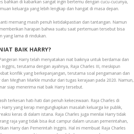
s bahkan di kabarkan sangat ingin bertemu dengan cucu-cucunya,
emuan keluarga yang lebih lengkap dan hangat di masa depan.
inanti memang masih penuh ketidakpastian dan tantangan. Namun
ak memberikan harapan bahwa suatu saat pertemuan tersebut bisa
yang lama di rindukan.
NIAT BAIK HARRY?
 Pangeran Harry telah menyatakan niat baiknya untuk berdamai dan
nggris, terutama dengan ayahnya, Raja Charles III, meskipun
kibat konflik yang berkepanjangan, terutama soal pengamanan dan
y dan Meghan Markle mundur dari tugas kerajaan pada 2020
.
Namun,
ar siap menerima niat baik Harry tersebut.
asih terkesan hati-hati dan penuh kekecewaan. Raja Charles di
p Harry yang kerap mengungkapkan masalah keluarga ke publik,
ksi keras di dalam istana
.
Raja Charles juga menilai Harry tidak
ang raja yang tidak bisa ikut campur dalam urusan pemerintahan,
kan Harry dan Pemerintah Inggris
.
Hal ini membuat Raja Charles