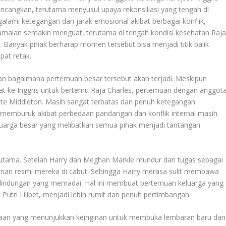
incangkan, terutama menyusul upaya rekonsiliasi yang tengah di
galami ketegangan dan jarak emosional akibat berbagai konflik,
maian semakin menguat, terutama di tengah kondisi kesehatan Raj
 Banyak pihak berharap momen tersebut bisa menjadi titik balik
at retak.
an bagaimana pertemuan besar tersebut akan terjadi. Meskipun
at ke Inggris untuk bertemu Raja Charles, pertemuan dengan anggot
ate Middleton. Masih sangat terbatas dan penuh ketegangan.
memburuk akibat perbedaan pandangan dan konflik internal masih
uarga besar yang melibatkan semua pihak menjadi tantangan
 utama. Setelah Harry dan Meghan Markle mundur dari tugas sebagai
manan resmi mereka di cabut. Sehingga Harry merasa sulit membawa
erlindungan yang memadai. Hal ini membuat pertemuan keluarga yang
Putri Lilibet, menjadi lebih rumit dan penuh pertimbangan.
erajaan yang menunjukkan keinginan untuk membuka lembaran baru dan