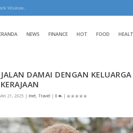
rik Wisataw...
ERANDA
NEWS
FINANCE
HOT
FOOD
HEAL
 JALAN DAMAI DENGAN KELUARGA
KERAJAAN
Mei 21, 2025
|
Inet
,
Travel
|
0
|