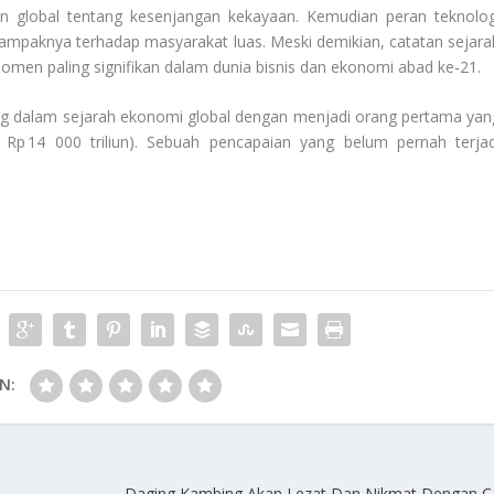
n global tentang kesenjangan kekayaan. Kemudian peran teknolog
ampaknya terhadap masyarakat luas. Meski demikian, catatan sejara
u momen paling signifikan dalam dunia bisnis dan ekonomi abad ke‑21.
ng dalam sejarah ekonomi global dengan menjadi orang pertama yan
ri Rp 14 000 triliun). Sebuah pencapaian yang belum pernah terjad
N:
Daging Kambing Akan Lezat Dan Nikmat Dengan C