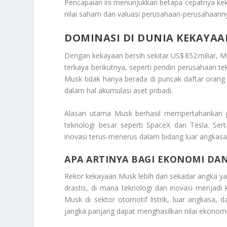
Pencapaian ini menunjukkan betapa cepatnya ke
nilai saham dan valuasi perusahaan‑perusahaanny
DOMINASI DI DUNIA KEKAYA
Dengan kekayaan bersih sekitar US$ 852 miliar, Mu
terkaya berikutnya, seperti pendiri perusahaan t
Musk tidak hanya berada di puncak daftar orang 
dalam hal akumulasi aset pribadi.
Alasan utama Musk berhasil mempertahankan po
teknologi besar seperti SpaceX dan Tesla. Ser
inovasi terus‑menerus dalam bidang luar angkasa,
APA ARTINYA BAGI EKONOMI DAN
Rekor kekayaan Musk lebih dari sekadar angka y
drastis, di mana teknologi dan inovasi menjadi k
Musk di sektor otomotif listrik, luar angkasa,
jangka panjang dapat menghasilkan nilai ekonomi