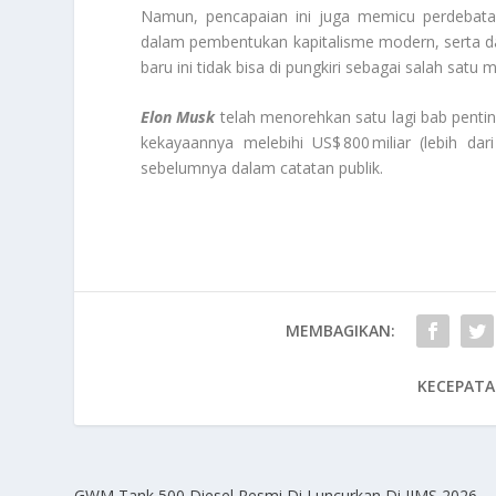
Namun, pencapaian ini juga memicu perdebata
dalam pembentukan kapitalisme modern, serta d
baru ini tidak bisa di pungkiri sebagai salah sat
Elon Musk
telah menorehkan satu lagi bab penti
kekayaannya melebihi US$ 800 miliar (lebih da
sebelumnya dalam catatan publik.
MEMBAGIKAN:
KECEPATA
GWM Tank 500 Diesel Resmi Di Luncurkan Di IIMS 2026