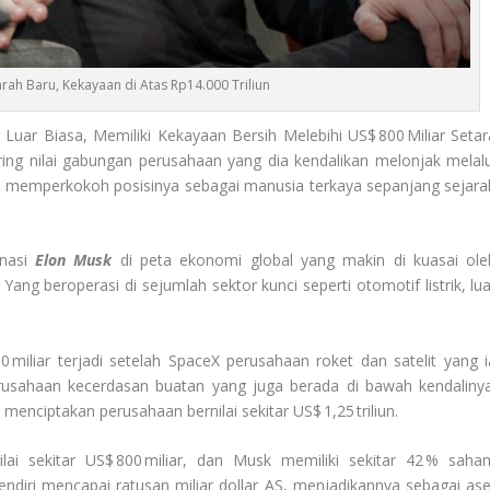
arah Baru, Kekayaan di Atas Rp14.000 Triliun
uar Biasa, Memiliki Kekayaan Bersih Melebihi US$ 800 Miliar Setar
iring nilai gabungan perusahaan yang dia kendalikan melonjak melalu
igus memperkokoh posisinya sebagai manusia terkaya sepanjang sejara
inasi
Elon Musk
di peta ekonomi global yang makin di kuasai ole
Yang beroperasi di sejumlah sektor kunci seperti otomotif listrik, lua
 miliar terjadi setelah SpaceX perusahaan roket dan satelit yang i
perusahaan kecerdasan buatan yang juga berada di bawah kendalinya
enciptakan perusahaan bernilai sekitar US$ 1,25 triliun.
ai sekitar US$ 800 miliar, dan Musk memiliki sekitar 42 % saha
endiri mencapai ratusan miliar dollar AS, menjadikannya sebagai ase