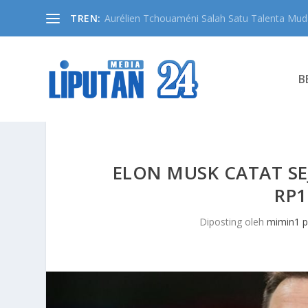
TREN:
Aurélien Tchouaméni Salah Satu Talenta Muda
B
ELON MUSK CATAT SE
RP1
Diposting oleh
mimin1 p