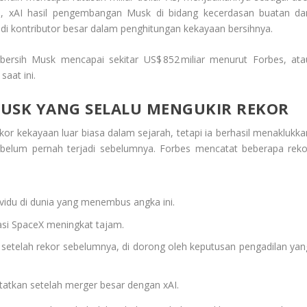
itu, xAI hasil pengembangan Musk di bidang kecerdasan buatan da
jadi kontributor besar dalam penghitungan kekayaan bersihnya.
bersih Musk mencapai sekitar US$ 852 miliar menurut Forbes, ata
saat ini.
MUSK YANG SELALU MENGUKIR REKOR
r kekayaan luar biasa dalam sejarah, tetapi ia berhasil menaklukka
belum pernah terjadi sebelumnya. Forbes mencatat beberapa reko
vidu di dunia yang menembus angka ini.
uasi SpaceX meningkat tajam.
i setelah rekor sebelumnya, di dorong oleh keputusan pengadilan yan
catatkan setelah merger besar dengan xAI.