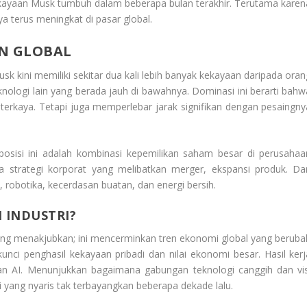
kayaan Musk tumbuh dalam beberapa bulan terakhir. Terutama karen
a terus meningkat di pasar global.
AN GLOBAL
sk kini memiliki sekitar dua kali lebih banyak kekayaan daripada oran
eknologi lain yang berada jauh di bawahnya. Dominasi ini berarti bahw
terkaya. Tetapi juga memperlebar jarak signifikan dengan pesaingny
sisi ini adalah kombinasi kepemilikan saham besar di perusahaa
ta strategi korporat yang melibatkan merger, ekspansi produk. Da
 robotika, kecerdasan buatan, dan energi bersih.
 INDUSTRI?
ang menakjubkan; ini mencerminkan tren ekonomi global yang beruba
unci penghasil kekayaan pribadi dan nilai ekonomi besar. Hasil kerj
 dan AI. Menunjukkan bagaimana gabungan teknologi canggih dan vis
 yang nyaris tak terbayangkan beberapa dekade lalu.