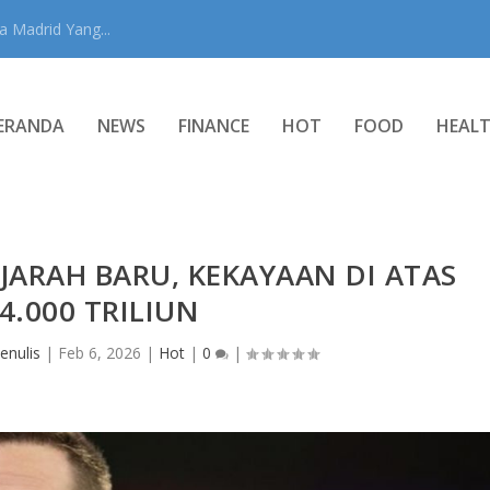
 Madrid Yang...
ERANDA
NEWS
FINANCE
HOT
FOOD
HEAL
JARAH BARU, KEKAYAAN DI ATAS
4.000 TRILIUN
enulis
|
Feb 6, 2026
|
Hot
|
0
|