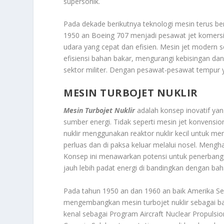
supersonik.
Pada dekade berikutnya teknologi mesin terus b
1950 an Boeing 707 menjadi pesawat jet komersi
udara yang cepat dan efisien. Mesin jet modern 
efisiensi bahan bakar, mengurangi kebisingan d
sektor militer. Dengan pesawat-pesawat tempur 
MESIN TURBOJET NUKLIR
Mesin Turbojet Nuklir
adalah konsep inovatif yan
sumber energi. Tidak seperti mesin jet konvensio
nuklir menggunakan reaktor nuklir kecil untuk 
perluas dan di paksa keluar melalui nosel. Meng
Konsep ini menawarkan potensi untuk penerbangan
jauh lebih padat energi di bandingkan dengan baha
Pada tahun 1950 an dan 1960 an baik Amerika Ser
mengembangkan mesin turbojet nuklir sebagai bagi
kenal sebagai Program Aircraft Nuclear Propulsio