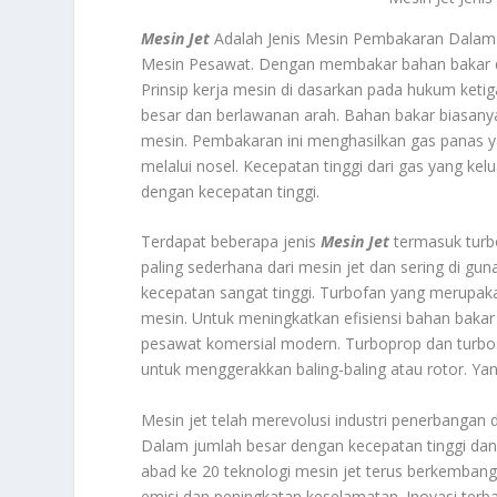
Mesin Jet
Adalah Jenis Mesin Pembakaran Dalam
Mesin Pesawat. Dengan membakar bahan bakar da
Prinsip kerja mesin di dasarkan pada hukum keti
besar dan berlawanan arah. Bahan bakar biasanya
mesin. Pembakaran ini menghasilkan gas panas y
melalui nosel. Kecepatan tinggi dari gas yang 
dengan kecepatan tinggi.
Terdapat beberapa jenis
Mesin Jet
termasuk turbo
paling sederhana dari mesin jet dan sering di 
kecepatan sangat tinggi. Turbofan yang merupaka
mesin. Untuk meningkatkan efisiensi bahan baka
pesawat komersial modern. Turboprop dan turbosh
untuk menggerakkan baling-baling atau rotor. Yan
Mesin jet telah merevolusi industri penerban
Dalam jumlah besar dengan kecepatan tinggi dan 
abad ke 20 teknologi mesin jet terus berkembang
emisi dan peningkatan keselamatan. Inovasi terb