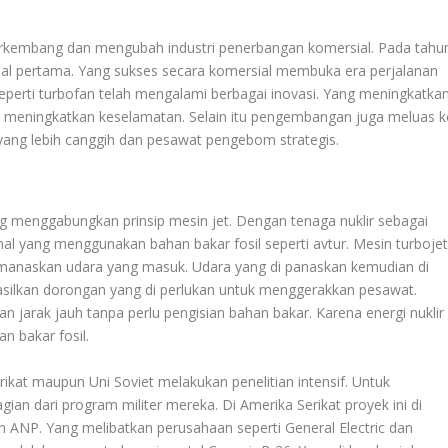
erkembang dan mengubah industri penerbangan komersial. Pada tahu
al pertama. Yang sukses secara komersial membuka era perjalanan
seperti turbofan telah mengalami berbagai inovasi. Yang meningkatka
an meningkatkan keselamatan. Selain itu pengembangan juga meluas k
yang lebih canggih dan pesawat pengebom strategis.
g menggabungkan prinsip mesin jet. Dengan tenaga nuklir sebagai
nal yang menggunakan bahan bakar fosil seperti avtur. Mesin turboje
memanaskan udara yang masuk. Udara yang di panaskan kemudian di
hasilkan dorongan yang di perlukan untuk menggerakkan pesawat.
 jarak jauh tanpa perlu pengisian bahan bakar. Karena energi nuklir
n bakar fosil.
ikat maupun Uni Soviet melakukan penelitian intensif. Untuk
an dari program militer mereka. Di Amerika Serikat proyek ini di
n ANP. Yang melibatkan perusahaan seperti General Electric dan