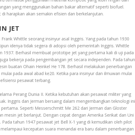
ngan yang menggunakan bahan bakar alternatif seperti biofuel.
di harapkan akan semakin efisien dan berkelanjutan.
N JET
 Frank Whittle seorang insinyur asal Inggris. Yang pada tahun 1930
pun idenya tidak segera di adopsi oleh pemerintah Inggris. Whittle
937. Berhasil membuat prototipe jet yang pertama kali di uji pada
in juga bekerja pada pengembangan jet secara independen. Pada tahu
in buatan Ohain Heinkel He 178. Berhasil melakukan penerbangan
 mulai pada awal abad ke20. Ketika para insinyur dan ilmuwan mulai
fisiensi pesawat terbang.
lama Perang Dunia II. Ketika kebutuhan akan pesawat militer yang
sak. Inggris dan Jerman bersaing dalam mengembangkan teknologi ini
pertama. Seperti Messerschmitt Me 262 dari Jerman dan Gloster
n mesin jet berlanjut. Dengan cepat dengan Amerika Serikat dan Uni
 Pada tahun 1947 pesawat jet Bell X-1 yang di kemudikan oleh pilot
g melampaui kecepatan suara menandai era baru dalam penerbangan