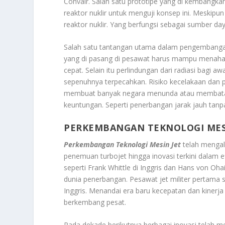
Convair. Salah satu prototipe yang di kembangka
reaktor nuklir untuk menguji konsep ini. Meskip
reaktor nuklir. Yang berfungsi sebagai sumber day
Salah satu tantangan utama dalam pengembangan 
yang di pasang di pesawat harus mampu menahan 
cepat. Selain itu perlindungan dari radiasi bagi 
sepenuhnya terpecahkan. Risiko kecelakaan dan 
membuat banyak negara menunda atau membatalk
keuntungan. Seperti penerbangan jarak jauh tanp
PERKEMBANGAN TEKNOLOGI MES
Perkembangan Teknologi Mesin Jet
telah mengal
penemuan turbojet hingga inovasi terkini dalam e
seperti Frank Whittle di Inggris dan Hans von O
dunia penerbangan. Pesawat jet militer pertama 
Inggris. Menandai era baru kecepatan dan kinerja
berkembang pesat.
Pada dekade berikutnya berbagai inovasi telah m