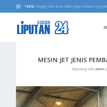
TREN:
Rapper Rick Ross Miliki Gaya Fashion Yang Me
B
MESIN JET JENIS PE
Diposting oleh
admin