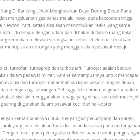
 Yang Di Rancang Untuk Menghasilkan Daya Dorong Besar Pada
n mengeluarkan gas panas melalui nosel pada kecepatan tinggi.
ga Newton. Yaitu setiap aksi akan menimbulkan reaksi yang sama
 avtur di campur dengan udara dan di bakar di dalam ruang bakar
ang kemudian melewati serangkaian turbin sebelum di keluarkan
keluar menciptakan dorongan yang menggerakkan pesawat melaju
jet, turbofan, turboprop dan turboshaft. Turbojet adalah bentuk
gunakan dalam pesawat militer. Karena kemampuannya untuk mencapai
n evolusi dari turbojet menambahkan kipas besar di bagian depan
r dan mengurangi kebisingan. Sehingga lebih umum di gunakan dalam
aft di sisi lain menggunakan tenaga yang di hasilkan oleh mesin jet
g sering di gunakan dalam pesawat kecil dan helikopter.
gan dengan kemampuannya untuk mengangkut penumpang dan kargo.
jarak yang jauh. Sejak pertama kali di perkenalkan pada pertengaha
. Dengan fokus pada peningkatan efisiensi bahan bakar, penguranga
aru termasuk penggunaan material komposit yang lebih ringan dan