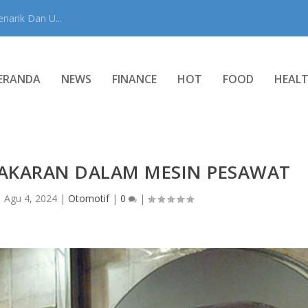
narik Dan U...
ERANDA
NEWS
FINANCE
HOT
FOOD
HEAL
MBAKARAN DALAM MESIN PESAWAT
|
Agu 4, 2024
|
Otomotif
|
0
|