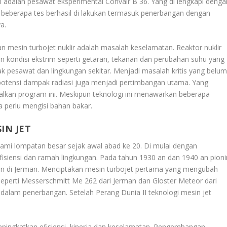
n adalah pesawat eksperimental Convair B 36. Yang di lengkapi denga
un beberapa tes berhasil di lakukan termasuk penerbangan dengan
a.
mesin turbojet nuklir adalah masalah keselamatan. Reaktor nuklir
kondisi ekstrim seperti getaran, tekanan dan perubahan suhu yang
awak pesawat dan lingkungan sekitar. Menjadi masalah kritis yang belu
potensi dampak radiasi juga menjadi pertimbangan utama. Yang
an program ini. Meskipun teknologi ini menawarkan beberapa
a perlu mengisi bahan bakar.
IN JET
ami lompatan besar sejak awal abad ke 20. Di mulai dengan
fisiensi dan ramah lingkungan. Pada tahun 1930 an dan 1940 an pioni
hain di Jerman. Menciptakan mesin turbojet pertama yang mengubah
seperti Messerschmitt Me 262 dari Jerman dan Gloster Meteor dari
 dalam penerbangan. Setelah Perang Dunia II teknologi mesin jet
eningkatkan efisiensi, kinerja dan keselamatan. Pengembangan