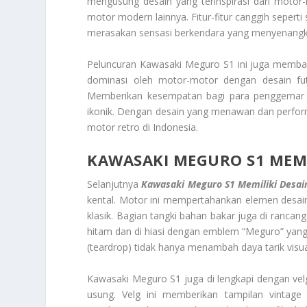
mengusung desain yang terinspirasi dari motor
motor modern lainnya. Fitur-fitur canggih seper
merasakan sensasi berkendara yang menyenangk
Peluncuran Kawasaki Meguro S1 ini juga membawa
dominasi oleh motor-motor dengan desain fut
Memberikan kesempatan bagi para penggemar m
ikonik. Dengan desain yang menawan dan perform
motor retro di Indonesia.
KAWASAKI MEGURO S1 MEMI
Selanjutnya
Kawasaki Meguro S1 Memiliki Desai
kental. Motor ini mempertahankan elemen desain 
klasik. Bagian tangki bahan bakar juga di rancan
hitam dan di hiasi dengan emblem “Meguro” yang
(teardrop) tidak hanya menambah daya tarik visu
Kawasaki Meguro S1 juga di lengkapi dengan velg
usung. Velg ini memberikan tampilan vintag