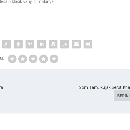
in klasik yang di milikinya.
N:
ra
Som Tam, Rujak Serut Kha
BERIK