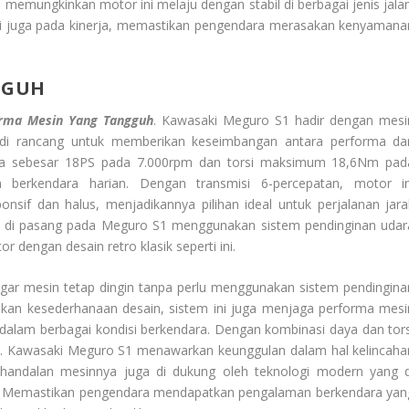
al memungkinkan motor ini melaju dengan stabil di berbagai jenis jalan
tapi juga pada kinerja, memastikan pengendara merasakan kenyamana
GGUH
rma Mesin Yang Tangguh
. Kawasaki Meguro S1 hadir dengan mesi
ng di rancang untuk memberikan keseimbangan antara performa da
aga sebesar 18PS pada 7.000rpm dan torsi maksimum 18,6Nm pad
berkendara harian. Dengan transmisi 6-percepatan, motor in
if dan halus, menjadikannya pilihan ideal untuk perjalanan jara
g di pasang pada Meguro S1 menggunakan sistem pendinginan udar
or dengan desain retro klasik seperti ini.
ar mesin tetap dingin tanpa perlu menggunakan sistem pendingina
nkan kesederhanaan desain, sistem ini juga menjaga performa mesi
 dalam berbagai kondisi berkendara. Dengan kombinasi daya dan tors
il. Kawasaki Meguro S1 menawarkan keunggulan dalam hal kelincaha
ehandalan mesinnya juga di dukung oleh teknologi modern yang d
an. Memastikan pengendara mendapatkan pengalaman berkendara yan