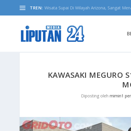
TREN:
Wisata Supai Di Wilayah Arizona, Sangat Mena
B
KAWASAKI MEGURO S1,
M
Diposting oleh
mimin1 pen