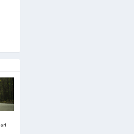
t
ari