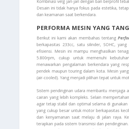
Kombinasi velg jari-jari dengan ban berprofil teb
Desain ini tidak hanya fokus pada estetika, te
dan keamanan saat berkendara.
PERFORMA MESIN YANG TAN
Berikut ini kami akan membahas tentang
Perfo
berkapasitas 233cc, satu silinder, SOHC, ya
efisiensi. Mesin ini mampu menghasilkan ten
5.800rpm, cukup untuk memenuhi kebutuhan 
menawarkan pengalaman berkendara yang respons
pendek maupun touring dalam kota. Mesin yan
(air-cooled). Yang menjadi pilihan tepat untuk mot
Sistem pendinginan udara membantu menjaga ag
cairan yang lebih kompleks. Selain mempertaha
agar tetap stabil dan optimal selama di gunakan
yang cukup besar untuk motor berkapasitas kec
dan kenyamanan saat melaju di jalan raya. K
terapkan pada sistem transmisi dan pendingin