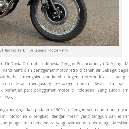
1, Inovasi Terkini Di Kategori Motor Retro
ru Di Dunia Otomotif Indonesia Dengan Peluncurannya Di Ajang IIM
i nanti-nanti oleh penggemar motor retro di tanah air. Sebagai bagia
i berhasil menghidupkan kembali legenda otomotif asal Jepang in
namun tetap mengusung teknologi modern. Selain itu hal in
k perhatian para penggemar motor di Indonesia. Yang sudah lam
 tinggi.
 yang mengingatkan pada era 1960-an, dengan sentuhan modern yan
i. Motor ini di lengkapi dengan mesin yang tangguh dan efisien
rikan pengalaman berkendara yang nyaman dan bertenaga. Meskipu