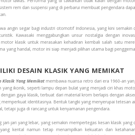
-motor lawas. Performa yang di tawarkan tidak kalah dengan motor
ti sistem rem dan suspensi yang di perbarui membuat pengendara dapa
an.
 angin segar bagi industri otomotif Indonesia, yang kini semakin d
uristik. Kawasaki menggabungkan unsur nostalgia dengan inovasi
otor klasik untuk merasakan kehadiran kembali salah satu mere
a yang handal, motor ini siap menjadi pilihan utama bagi penggema
LIKI DESAIN KLASIK YANG MEMIKAT
n Klasik Yang Memikat
membawa nuansa retro dari era 1960-an yan
yang ikonik, seperti lampu depan bulat yang menjadi ciri khas moto
g dengan gaya klasik, terbuat dari material krom berlapis dengan akse
 memperkuat identitasnya. Bentuk tangki yang menyerupai tetesan ai
al, tetapi juga di rancang untuk kenyamanan pengendara.
 jari-jari yang lebar, yang semakin mempertegas kesan klasik yang d
e yang kental namun tetap menampilkan kekuatan dan ketahanan