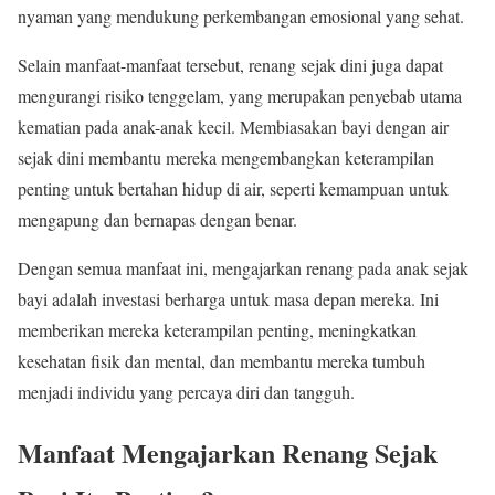
nyaman yang mendukung perkembangan emosional yang sehat.
Selain manfaat-manfaat tersebut, renang sejak dini juga dapat
mengurangi risiko tenggelam, yang merupakan penyebab utama
kematian pada anak-anak kecil. Membiasakan bayi dengan air
sejak dini membantu mereka mengembangkan keterampilan
penting untuk bertahan hidup di air, seperti kemampuan untuk
mengapung dan bernapas dengan benar.
Dengan semua manfaat ini, mengajarkan renang pada anak sejak
bayi adalah investasi berharga untuk masa depan mereka. Ini
memberikan mereka keterampilan penting, meningkatkan
kesehatan fisik dan mental, dan membantu mereka tumbuh
menjadi individu yang percaya diri dan tangguh.
Manfaat Mengajarkan Renang Sejak