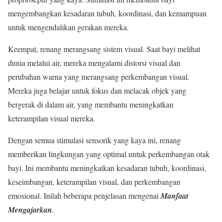
mengembangkan kesadaran tubuh, koordinasi, dan kemampuan
untuk mengendalikan gerakan mereka.
Keempat, renang merangsang sistem visual. Saat bayi melihat
dunia melalui air, mereka mengalami distorsi visual dan
perubahan warna yang merangsang perkembangan visual.
Mereka juga belajar untuk fokus dan melacak objek yang
bergerak di dalam air, yang membantu meningkatkan
keterampilan visual mereka.
Dengan semua stimulasi sensorik yang kaya ini, renang
memberikan lingkungan yang optimal untuk perkembangan otak
bayi. Ini membantu meningkatkan kesadaran tubuh, koordinasi,
keseimbangan, keterampilan visual, dan perkembangan
emosional. Inilah beberapa penjelasan mengenai
Manfaat
Mengajarkan
.