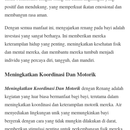
positif dan mendukung, yang memperkuat ikatan emosional dan
membangun rasa aman.
Dengan semua manfaat ini, mengajarkan renang pada bayi adalah
investasi yang sangat berharga. Ini memberikan mereka
keterampilan hidup yang penting, meningkatkan kesehatan fisik
dan mental mereka, dan membantu mereka tumbuh menjadi
individu yang percaya diri, tangguh, dan mandiri.
Meningkatkan Koordinasi Dan Motorik
Meningkatkan Koordinasi Dan Motorik
dengan Renang adalah
kegiatan yang luar biasa bermanfaat bagi bayi, terutama dalam
meningkatkan koordinasi dan keterampilan motorik mereka. Air
menyediakan lingkungan unik yang memungkinkan bayi
bergerak dengan cara yang tidak mungkin dilakukan di darat,
memberikan stimulasi penting untuk perkembangan fisik mereka.