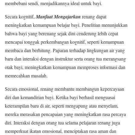
membebani sendi, menjadikannya ideal untuk bayi.
Secara kognitif,
Manfaat Mengajarkan
renang dapat
meningkatkan kemampuan belajar bayi. Penelitian menunjukkan
bahwa bayi yang berenang sejak dini cenderung lebih cepat
mencapai tonggak perkembangan kognitif, seperti kemampuan
membaca dan berhitung. Paparan terhadap lingkungan air yang
baru dan interaksi dengan instruktur serta orang tua merangsang
otak bayi, meningkatkan kemampuan memproses informasi dan
memecahkan masalah.
Secara emosional, renang membantu membangun kepercayaan
diri dan kemandirian bayi. Ketika bayi berhasil menguasai
keterampilan baru di air, seperti mengapung atau menyelam,
mereka merasakan pencapaian yang meningkatkan rasa percaya
diri. Interaksi dengan orang tua selama pelajaran renang juga
memperkuat ikatan emosional, menciptakan rasa aman dan