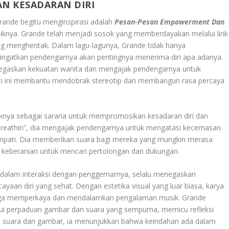
N KESADARAN DIRI
rande begitu menginspirasi adalah
Pesan-Pesan Empowerment Dan
knya. Grande telah menjadi sosok yang memberdayakan melalui lirik
ang menghentak. Dalam lagu-lagunya, Grande tidak hanya
gingatkan pendengarnya akan pentingnya menerima diri apa adanya.
negaskan kekuatan wanita dan mengajak pendengarnya untuk
ti ini membantu mendobrak stereotip dan membangun rasa percaya
iknya sebagai sarana untuk mempromosikan kesadaran diri dan
 “Breathin”, dia mengajak pendengarnya untuk mengatasi kecemasan
empati. Dia memberikan suara bagi mereka yang mungkin merasa
 keberanian untuk mencari pertolongan dan dukungan.
juga dalam interaksi dengan penggemarnya, selalu menegaskan
aan diri yang sehat. Dengan estetika visual yang luar biasa, karya
 juga memperkaya dan mendalamkan pengalaman musik. Grande
ui perpaduan gambar dan suara yang sempurna, memicu refleksi
h suara dan gambar, ia menunjukkan bahwa keindahan ada dalam