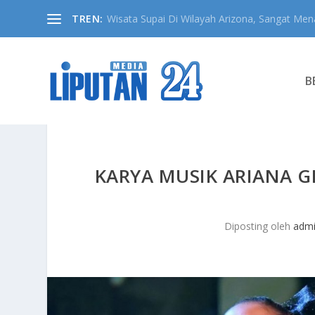
TREN:
Wisata Supai Di Wilayah Arizona, Sangat Mena
B
KARYA MUSIK ARIANA G
Diposting oleh
adm