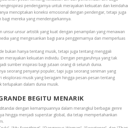
 menginspirasi pendengarnya untuk merayakan kekuatan dan keindaha
k hanya menciptakan koneksi emosional dengan pendengar, tetapi juga
 bagi mereka yang mendengarkannya.
n unsur-unsur artistik yang kuat dengan penampilan yang menawan
timedia yang mengesankan bagi para penggemarnya dan memperluas
de bukan hanya tentang musik, tetapi juga tentang menggali
an merayakan kekuatan individu. Dengan pengaruhnya yang tak
adi sumber inspirasi bagi jutaan orang di seluruh dunia.
nya seorang penyanyi populer, tapi juga seorang seniman yang
ri eksplorasi musik yang beragam hingga pesan-pesan tentang
k terlupakan dalam dunia musik.
 GRANDE BEGITU MENARIK
ditandai dengan kemampuannya dalam merangkul berbagai genre
rnya hingga menjadi superstar global, dia tetap mempertahankan
m.
ruly”, “My Everything”, “Dangerous Woman”, “Sweetener”, dan “Than