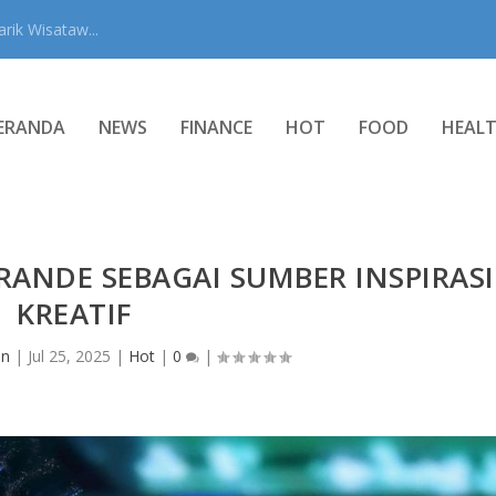
rik Wisataw...
ERANDA
NEWS
FINANCE
HOT
FOOD
HEAL
RANDE SEBAGAI SUMBER INSPIRASI
KREATIF
in
|
Jul 25, 2025
|
Hot
|
0
|