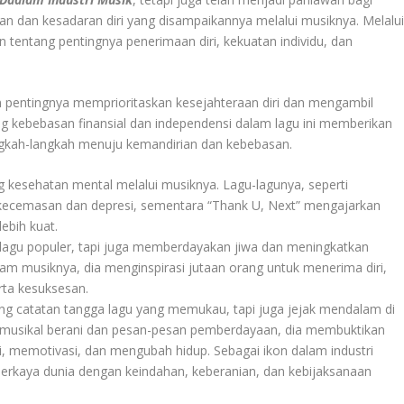
n dan kesadaran diri yang disampaikannya melalui musiknya. Melalu
an tentang pentingnya penerimaan diri, kekuatan individu, dan
kan pentingnya memprioritaskan kesejahteraan diri dan mengambil
ang kebebasan finansial dan independensi dalam lagu ini memberikan
ngkah-langkah menuju kemandirian dan kebebasan.
 kesehatan mental melalui musiknya. Lagu-lagunya, seperti
kecemasan dan depresi, sementara “Thank U, Next” mengajarkan
ebih kuat.
-lagu populer, tapi juga memberdayakan jiwa dan meningkatkan
lam musiknya, dia menginspirasi jutaan orang untuk menerima diri,
rta kesuksesan.
ang catatan tangga lagu yang memukau, tapi juga jejak mendalam di
si musikal berani dan pesan-pesan pemberdayaan, dia membuktikan
, memotivasi, dan mengubah hidup. Sebagai ikon dalam industri
rkaya dunia dengan keindahan, keberanian, dan kebijaksanaan