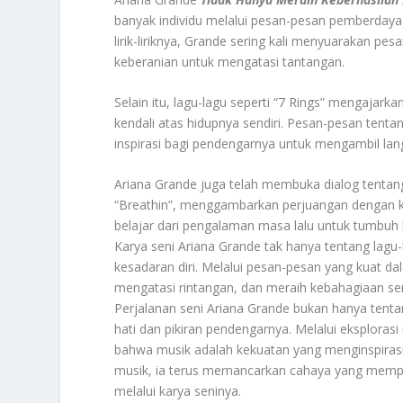
banyak individu melalui pesan-pesan pemberdayaa
lirik-liriknya, Grande sering kali menyuarakan pes
keberanian untuk mengatasi tantangan.
Selain itu, lagu-lagu seperti “7 Rings” mengajar
kendali atas hidupnya sendiri. Pesan-pesan tent
inspirasi bagi pendengarnya untuk mengambil la
Ariana Grande juga telah membuka dialog tentang
“Breathin”, menggambarkan perjuangan dengan 
belajar dari pengalaman masa lalu untuk tumbuh l
Karya seni Ariana Grande tak hanya tentang lagu
kesadaran diri. Melalui pesan-pesan yang kuat da
mengatasi rintangan, dan meraih kebahagiaan se
Perjalanan seni Ariana Grande bukan hanya tent
hati dan pikiran pendengarnya. Melalui eksplora
bahwa musik adalah kekuatan yang menginspirasi
musik, ia terus memancarkan cahaya yang mempe
melalui karya seninya.