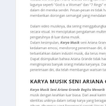
lagunya seperti “God is a Woman” dan “7 Rings”
dalam diri mereka sendiri. Pesan-pesan ini tida
memberikan dorongan semangat yang mendalam
Dalam video musiknya, dia sering menggabungka
secara visual. Ini menciptakan pengalaman mul
pengaruhnya di luar dunia musik.
Dalam kesimpulan,
Karya Musik
seni Ariana Gran
kedalaman emosi, mendorong penerimaan diri, d
terbantahkan dalam industri musik, dia terus menj
Dapat disimpulkan bahwa Ariana Grande tidak ha
menginspirasi banyak orang melalui karyanya. Da
penerimaan diri, dia telah membangun warisan ta
KARYA MUSIK SENI ARIANA
Karya Musik Seni Ariana Grande Begitu Menarik
musik dengan keahlian luar biasa. Dari awal kari
identitas uniknya dalam setiap karya yang beraga
Album-albumnya yang fenomenal seperti “Yours T