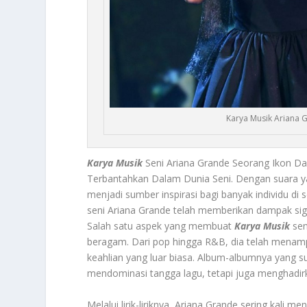
Karya Musik Ariana G
Karya Musik
Seni Ariana Grande Seorang Ikon D
Terbantahkan Dalam Dunia Seni. Dengan suara 
menjadi sumber inspirasi bagi banyak individu di 
seni Ariana Grande telah memberikan dampak sign
Salah satu aspek yang membuat
Karya Musik
sen
beragam. Dari pop hingga R&B, dia telah mena
keahlian yang luar biasa. Album-albumnya yang s
mendominasi tangga lagu, tetapi juga menghadirk
Melalui lirik-liriknya, Ariana Grande sering kali 