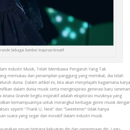
rande Sebagai Sumber Inspirasi Kreatif
alam Industri Musik, Telah Membawa Pengaruh Yang Tak
yang memukau dan penampilan panggung yang memikat, dia telah
seluruh dunia. Dalam artikel ini, kita akan menjelajahi bagaimana kary
ifikan dalam dunia musik serta menginspirasi generasi baru seniman
i Ariana Grande begitu inspiratif adalah eksplorasi musiknya yang
mpilkan kemampuannya untuk merangkul berbagai genre musik denga
ukses seperti “Thank U, Next” dan “Sweetener” tidak hanya
an suara yang segar dan inovatif dalam industri musik.
menyuarakan pesan tentang kekuatan diri dan penerimaan diri. Lagu-