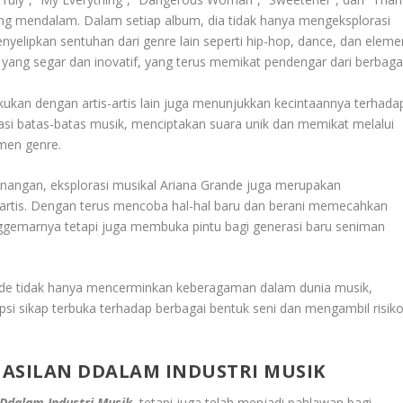
ng mendalam. Dalam setiap album, dia tidak hanya mengeksplorasi
yelipkan sentuhan dari genre lain seperti hip-hop, dance, dan eleme
k yang segar dan inovatif, yang terus memikat pendengar dari berbaga
lakukan dengan artis-artis lain juga menunjukkan kecintaannya terhada
asi batas-batas musik, menciptakan suara unik dan memikat melalui
men genre.
enangan, eksplorasi musikal Ariana Grande juga merupakan
g artis. Dengan terus mencoba hal-hal baru dan berani memecahkan
nggemarnya tetapi juga membuka pintu bagi generasi baru seniman
ande tidak hanya mencerminkan keberagaman dalam dunia musik,
psi sikap terbuka terhadap berbagai bentuk seni dan mengambil risik
HASILAN DDALAM INDUSTRI MUSIK
Ddalam Industri Musik
, tetapi juga telah menjadi pahlawan bagi