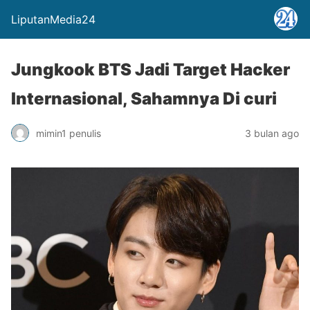
LiputanMedia24
Jungkook BTS Jadi Target Hacker
Internasional, Sahamnya Di curi
mimin1 penulis
3 bulan ago