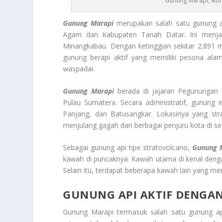
Gunung Marapi, Ikon
Gunung Marapi
merupakan salah satu gunung api
Agam dan Kabupaten Tanah Datar. Ini menjadi
Minangkabau. Dengan ketinggian sekitar 2.891 m
gunung berapi aktif yang memiliki pesona ala
waspadai.
Gunung Marapi
berada di jajaran Pegunungan 
Pulau Sumatera. Secara administratif, gunung i
Panjang, dan Batusangkar. Lokasinya yang str
menjulang gagah dari berbagai penjuru kota di se
Sebagai gunung api tipe stratovolcano,
Gunung 
kawah di puncaknya. Kawah utama di kenal denga
Selain itu, terdapat beberapa kawah lain yang me
GUNUNG API AKTIF DENGAN
Gunung Marapi termasuk salah satu gunung api p