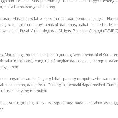
ingga kini. Letusan Marapi umumnya berskala kecil hingga menengah
jar, serta hembusan gas belerang.
etusan Marapi bersifat eksplosif ringan dan berdurasi singkat. Namu
ahayakan, terutama bagi pendaki dan masyarakat di sekitar leren
 diawasi oleh Pusat Vulkanologi dan Mitigasi Bencana Geologi (PVMBG)
ung Marapi juga menjadi salah satu gunung favorit pendaki di Sumater
lah jalur Koto Baru, yang relatif singkat dan dapat di tempuh dala
pengalaman.
pemandangan hutan tropis yang lebat, padang rumput, serta panoram
at cuaca cerah, dari puncak Gunung ini, pendaki dapat melihat Gunun
ukit Barisan yang memukau.
da status gunung. Ketika Marapi berada pada level aktivitas tinggi
an.