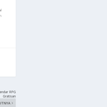
i
n
andar RPG
Gratisan
UTNYA