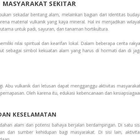
 MASYARAKAT SEKITAR
kan sekadar bentang alam, melainkan bagian dari identitas buday
rena material vulkanik yang kaya mineral. Hal ini menjadikan wilaya
erutama untuk padi, sayuran, dan tanaman hortikultura.
iki nilai spiritual dan kearifan lokal. Dalam beberapa cerita rakya
but sebagai simbol kekuatan alam yang harus di hormati dan di jag
i. Abu vulkanik dari letusan dapat mengganggu aktivitas masyarakat
 pernapasan. Oleh karena itu, edukasi kebencanaan dan kesiapsiagaa
DAN KESELAMATAN
dahan alam dan potensi bahaya berjalan berdampingan. Di satu sisi
dan sumber kehidupan bagi masyarakat. Di sisi lain, aktivita
daan.