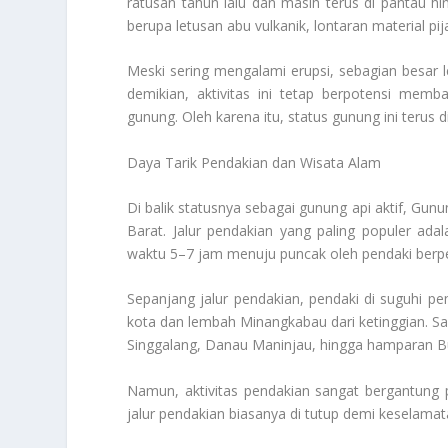
ratusan tahun lalu dan masih terus di pantau h
berupa letusan abu vulkanik, lontaran material pi
Meski sering mengalami erupsi, sebagian besar l
demikian, aktivitas ini tetap berpotensi memb
gunung. Oleh karena itu, status gunung ini terus
Daya Tarik Pendakian dan Wisata Alam
Di balik statusnya sebagai gunung api aktif, Gun
Barat. Jalur pendakian yang paling populer ada
waktu 5–7 jam menuju puncak oleh pendaki ber
Sepanjang jalur pendakian, pendaki di suguhi 
kota dan lembah Minangkabau dari ketinggian. Sa
Singgalang, Danau Maninjau, hingga hamparan B
Namun, aktivitas pendakian sangat bergantung pa
jalur pendakian biasanya di tutup demi keselamat