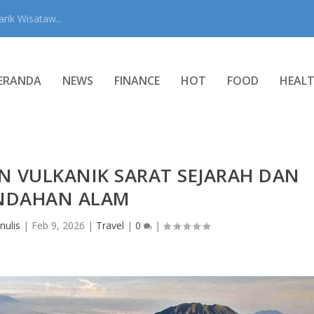
rik Wisataw...
ERANDA
NEWS
FINANCE
HOT
FOOD
HEAL
N VULKANIK SARAT SEJARAH DAN
NDAHAN ALAM
nulis
|
Feb 9, 2026
|
Travel
|
0
|