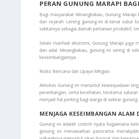
PERAN GUNUNG MARAPI BAGI
Bagi masyarakat Minangkabau, Gunung Marapi bu
dan sejarah. Lereng gunung ini di kenal subur ka
sekitarnya sebagai daerah pertanian produktif, t
Selain manfaat ekonomi, Gunung Marapi juga memil
dan adat Minangkabau, gunung ini sering di se
keseimbangannya.
Risiko Bencana dan Upaya Mitigasi
Aktivitas Gunung ini menuntut kewaspadaan tingg
penerbangan, serta kesehatan, terutama saluran
menjadi hal penting bagi warga di sekitar gunung.
MENJAGA KESEIMBANGAN ALAM 
Gunung ini adalah contoh nyata bagaimana kein
gunung ini menawarkan panorama menakjubkan 
vulkaniknya menuntut sikap hormat dan kewaspa