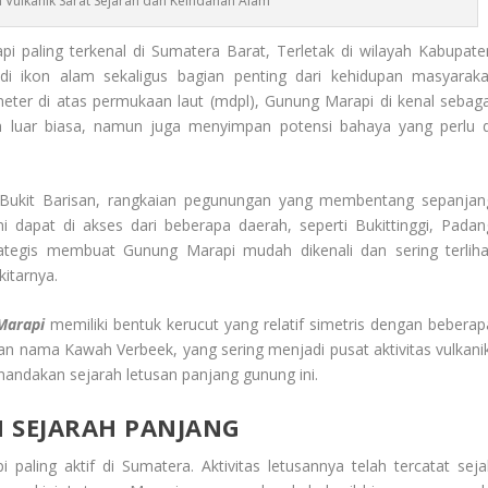
 Vulkanik Sarat Sejarah dan Keindahan Alam
 paling terkenal di Sumatera Barat, Terletak di wilayah Kabupate
 ikon alam sekaligus bagian penting dari kehidupan masyaraka
eter di atas permukaan laut (mdpl), Gunung Marapi di kenal sebaga
m luar biasa, namun juga menyimpan potensi bahaya yang perlu d
Bukit Barisan, rangkaian pegunungan yang membentang sepanjan
ni dapat di akses dari beberapa daerah, seperti Bukittinggi, Padan
ategis membuat Gunung Marapi mudah dikenali dan sering terliha
kitarnya.
Marapi
memiliki bentuk kerucut yang relatif simetris dengan beberap
n nama Kawah Verbeek, yang sering menjadi pusat aktivitas vulkanik
nandakan sejarah letusan panjang gunung ini.
 SEJARAH PANJANG
aling aktif di Sumatera. Aktivitas letusannya telah tercatat seja