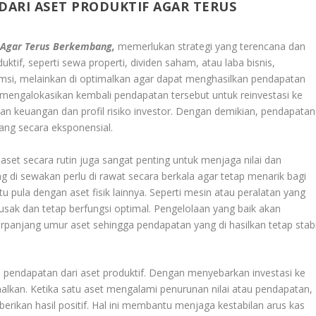
ARI ASET PRODUKTIF AGAR TERUS
 Agar Terus Berkembang,
memerlukan strategi yang terencana dan
duktif, seperti sewa properti, dividen saham, atau laba bisnis,
umsi, melainkan di optimalkan agar dapat menghasilkan pendapatan
 mengalokasikan kembali pendapatan tersebut untuk reinvestasi ke
uan keuangan dan profil risiko investor. Dengan demikian, pendapatan
ang secara eksponensial.
aset secara rutin juga sangat penting untuk menjaga nilai dan
ang di sewakan perlu di rawat secara berkala agar tetap menarik bagi
u pula dengan aset fisik lainnya. Seperti mesin atau peralatan yang
sak dan tetap berfungsi optimal. Pengelolaan yang baik akan
anjang umur aset sehingga pendapatan yang di hasilkan tetap stabi
a pendapatan dari aset produktif. Dengan menyebarkan investasi ke
imalkan. Ketika satu aset mengalami penurunan nilai atau pendapatan,
erikan hasil positif. Hal ini membantu menjaga kestabilan arus kas