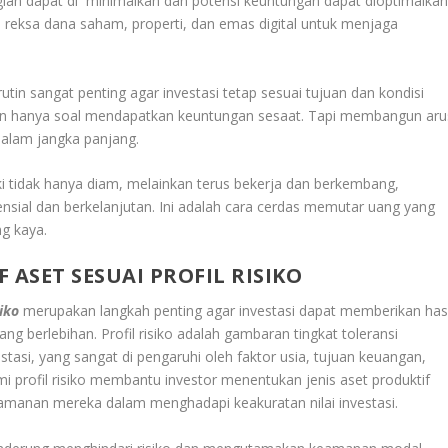
rugian dapat di minimalkan dan potensi keuntungan dapat dioptimalkan
di reksa dana saham, properti, dan emas digital untuk menjaga
 rutin sangat penting agar investasi tetap sesuai tujuan dan kondisi
an hanya soal mendapatkan keuntungan sesaat. Tapi membangun aru
 dalam jangka panjang
.
ki tidak hanya diam, melainkan terus bekerja dan berkembang,
sial dan berkelanjutan. Ini adalah cara cerdas memutar uang yang
ng kaya.
 ASET SESUAI PROFIL RISIKO
iko
merupakan langkah penting agar investasi dapat memberikan hasi
 berlebihan. Profil risiko adalah gambaran tingkat toleransi
stasi, yang sangat di pengaruhi oleh faktor usia, tujuan keuangan,
i profil risiko membantu investor menentukan jenis aset produktif
manan mereka dalam menghadapi keakuratan nilai investasi
.