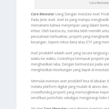
Cara Memutar 
Cara Memutar
Uang Dengan Investasi Aset Prod
Pada Jenis Aset. Aset ini yang mampu menghasil
memahami bahwa menyimpan uang dalam bentuk t
inflasi. Oleh karena itu, mereka lebih memilih u
perusahaan berkualitas, properti yang menghasil
keuangan. Seperti reksa dana atau ETF yang mem
Aset produktif adalah aset yang secara langsung 
waktu ke waktu. Contohnya termasuk properti ya
menghasilkan laba. Dengan berinvestasi pada aset-
menghasilkan keuntungan yang dapat di investa
Memulai investasi aset produktif bisa di lakuka
melalui platform digital yang mudah di akses dan m
crowdfunding properti yang memungkinkan kepemili
versifikasi portofolio sekaligus mengurangi risiko
Inti dari
Cara Memutar
uang dengan investasi ase