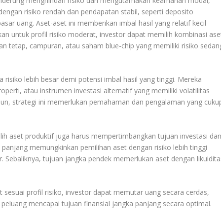
 cenderung menghindari risiko dan mengutamakan keamanan modal,
dengan risiko rendah dan pendapatan stabil, seperti deposito
asar uang. Aset-aset ini memberikan imbal hasil yang relatif kecil
n untuk profil risiko moderat, investor dapat memilih kombinasi ase
an tetap, campuran, atau saham blue-chip yang memiliki risiko sedan
a risiko lebih besar demi potensi imbal hasil yang tinggi. Mereka
perti, atau instrumen investasi alternatif yang memiliki volatilitas
amun, strategi ini memerlukan pemahaman dan pengalaman yang cuku
ilih aset produktif juga harus mempertimbangkan tujuan investasi da
ka panjang memungkinkan pemilihan aset dengan risiko lebih tinggi
. Sebaliknya, tujuan jangka pendek memerlukan aset dengan likuidita
 sesuai profil risiko, investor dapat memutar uang secara cerdas,
eluang mencapai tujuan finansial jangka panjang secara optimal.