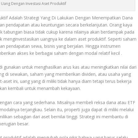
Uang Dengan Investasi Aset Produktif
uktif Adalah Strategi Yang Di Lakukan Dengan Menempatkan Dana
kan pendapatan atau keuntungan secara berkelanjutan. Orang kaya
abungan biasa tidak cukup karena nilainya akan berdampak pada
ntuk menginvestasikan uangnya ke dalam aset produktif. Seperti saham
kan pendapatan sewa, bisnis yang berjalan. Hingga instrumen
berikan akses ke berbagai saham dengan modal relatif kecil
.
di gunakan untuk menghasilkan arus kas atau meningkatkan nilai dari
ng di sewakan, saham yang memberikan dividen, atau usaha yang
aset ini, uang yang di miliki tidak hanya diam tetapi terus bekerja
sikan kembali untuk menambah kekayaan
.
n dengan cara yang sederhana. Misalnya membeli reksa dana atau ETF
odalnya terjangkau. Selain itu, properti juga dapat di miliki melalui
kan sebagian dari aset bernilai tinggi. Strategi ini membantu di
 kerugian besar
.
t produktif adalah mengubah pola pikir bahwa uang harus selalu