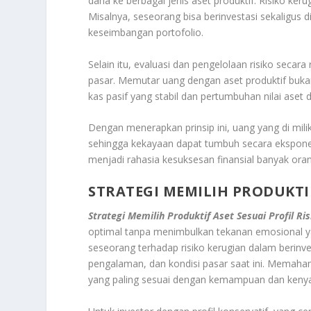
dana ke berbagai jenis aset produktif. Risiko ke
Misalnya, seseorang bisa berinvestasi sekaligus 
keseimbangan portofolio
.
Selain itu, evaluasi dan pengelolaan risiko secara
pasar. Memutar uang dengan aset produktif buk
kas pasif yang stabil dan pertumbuhan nilai aset
Dengan menerapkan prinsip ini, uang yang di mili
sehingga kekayaan dapat tumbuh secara eksponen
menjadi rahasia kesuksesan finansial banyak ora
STRATEGI MEMILIH PRODUKTIF
Strategi Memilih Produktif Aset Sesuai Profil Ris
optimal tanpa menimbulkan tekanan emosional yang
seseorang terhadap risiko kerugian dalam berinve
pengalaman, dan kondisi pasar saat ini. Memaham
yang paling sesuai dengan kemampuan dan kenya