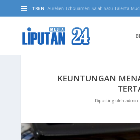
TREN:
Aurélien Tchouaméni Salah Satu Talenta Muda
B
KEUNTUNGAN MENA
TERT
Diposting oleh
admin