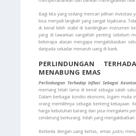
mempertahankan dan bahkan meningkatkan nilai 
Bagi kita yang sedang mencari pilihan investas
bisa menjadi langkah yang sangat bijaksana. T
di kenal lebih stabil di bandingkan instrumen
yang di tawarkan sangatlah penting sebelum me
beberapa alasan mengapa mengalokasikan seba
daripada sekadar menaruh uang di bank.
PERLINDUNGAN TERHAD
MENABUNG EMAS
Perlindungan Terhadap Inflasi Sebagai Keun
memang telah lama di kenal sebagai salah satu 
Dalam berbagai kondisi ekonomi, logam mulia i
orang memilihnya sebagai benteng kekayaan. Ke
harga kebutuhan barang dan jasa mengalami peningk
cenderung berkurang. Inilah yang mengakibatkan
Berbeda dengan uang kertas, emas justru menun