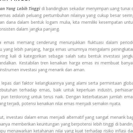
an Yang Lebih Tinggi
di bandingkan sekadar menyimpan uang tunai d
i emas adalah peluang pertumbuhan nilainya yang cukup besar seirin
n dana dalam bentuk logam mulia, kita memiliki kesempatan untu
onsisten dalam jangka panjang.
rga emas memang cenderung menunjukkan fluktuasi dalam period
ktu yang lebih panjang, harga emas umumnya mengalami peningkata
ing kali di kategorikan sebagai salah satu bentuk investasi jangk
andalkan. Kestabilan tren kenaikan harga emas ini membuat banya
instrumen investasi yang menarik dan aman.
 lepas dari faktor kelangkaannya yang alami serta permintaan globa
butuhan terhadap emas, baik untuk keperluan industri, perhiasan
pun terdorong untuk terus naik. Dengan keterbatasan jumlah ema
ang terjadi, potensi kenaikan nilai emas menjadi semakin nyata.
, investasi dalam emas menjadi alternatif yang sangat menarik bag
k hanya memberikan keuntungan yang berpotensi lebih tinggi di bandin
u menawarkan ketahanan nilai yang kuat terhadap risiko inflasi da