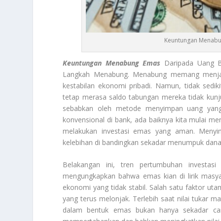
Keuntungan Menabun
Keuntungan Menabung Emas
Daripada Uang Be
Langkah Menabung. Menabung memang menjadi 
kestabilan ekonomi pribadi. Namun, tidak sedik
tetap merasa saldo tabungan mereka tidak kunjun
sebabkan oleh metode menyimpan uang yang k
konvensional di bank, ada baiknya kita mulai mem
melakukan investasi emas yang aman. Meny
kelebihan di bandingkan sekadar menumpuk dana 
Belakangan ini, tren pertumbuhan investas
mengungkapkan bahwa emas kian di lirik masyara
ekonomi yang tidak stabil. Salah satu faktor u
yang terus melonjak. Terlebih saat nilai tuka
dalam bentuk emas bukan hanya sekadar car