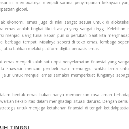
asar ini membuatnya menjadi sarana penyimpanan kekayaan yan
pastian global.
ak ekonomi, emas juga di nilai sangat sesuai untuk di alokasika
 emas adalah tingkat likuiditasnya yang sangat tinggi. Kelebihan in
i menjadi uang tunai kapan pun di perlukan. Saat kita menghadap
di berbagai tempat. Misalnya seperti di toko emas, lembaga sepert
atau bahkan melalui platform digital berbasis emas.
 emas menjadi salah satu opsi penyelamatan finansial yang sanga
perlu khawatir mencari pembeli atau menunggu waktu lama untu
i jalur untuk menjual emas semakin memperkuat fungsinya sebaga
a dalam bentuk emas bukan hanya memberikan rasa aman terhada
nawarkan fleksibilitas dalam menghadapi situasi darurat. Dengan semu
trategis untuk menjaga ketahanan finansial di tengah ketidakpastia
IH TINGGI