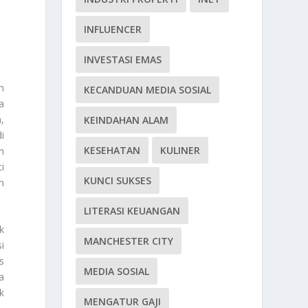
INFLUENCER
INVESTASI EMAS
h
KECANDUAN MEDIA SOSIAL
a
,
KEINDAHAN ALAM
i
KESEHATAN
KULINER
n
i
KUNCI SUKSES
m
LITERASI KEUANGAN
k
MANCHESTER CITY
i
s
MEDIA SOSIAL
a
k
MENGATUR GAJI