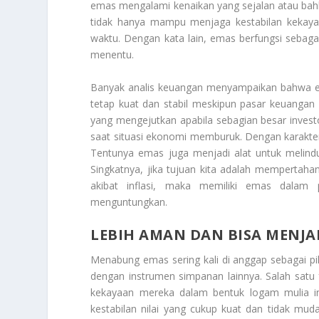
emas mengalami kenaikan yang sejalan atau bahka
tidak hanya mampu menjaga kestabilan kekayaan
waktu. Dengan kata lain, emas berfungsi sebagai
menentu.
Banyak analis keuangan menyampaikan bahwa 
tetap kuat dan stabil meskipun pasar keuangan g
yang mengejutkan apabila sebagian besar inves
saat situasi ekonomi memburuk. Dengan karakteris
Tentunya emas juga menjadi alat untuk melindun
Singkatnya, jika tujuan kita adalah mempertah
akibat inflasi, maka memiliki emas dalam 
menguntungkan.
LEBIH AMAN DAN BISA MENJ
Menabung emas sering kali di anggap sebagai pi
dengan instrumen simpanan lainnya. Salah sa
kekayaan mereka dalam bentuk logam mulia ini
kestabilan nilai yang cukup kuat dan tidak mu