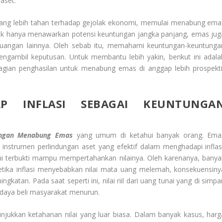
aset.
i yang lebih tahan terhadap gejolak ekonomi, memulai menabung ema
idak hanya menawarkan potensi keuntungan jangka panjang, emas jug
 keuangan lainnya. Oleh sebab itu, memahami keuntungan-keuntunga
ngambil keputusan. Untuk membantu lebih yakin, berikut ini adala
gian penghasilan untuk menabung emas di anggap lebih prospekti
AP INFLASI SEBAGAI KEUNTUNGA
tungan Menabung Emas
yang umum di ketahui banyak orang. Ema
instrumen perlindungan aset yang efektif dalam menghadapi inflasi
ni terbukti mampu mempertahankan nilainya. Oleh karenanya, banya
tika inflasi menyebabkan nilai mata uang melemah, konsekuensiny
atan. Pada saat seperti ini, nilai riil dari uang tunai yang di simpa
 daya beli masyarakat menurun.
jukkan ketahanan nilai yang luar biasa. Dalam banyak kasus, harg