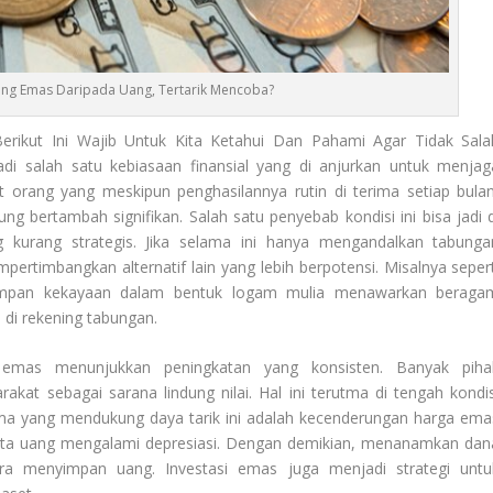
g Emas Daripada Uang, Tertarik Mencoba?
rikut Ini Wajib Untuk Kita Ketahui Dan Pahami Agar Tidak Sala
salah satu kebiasaan finansial yang di anjurkan untuk menjag
it orang yang meskipun penghasilannya rutin di terima setiap bulan
g bertambah signifikan. Salah satu penyebab kondisi ini bisa jadi d
urang strategis. Jika selama ini hanya mengandalkan tabunga
pertimbangkan alternatif lain yang lebih berpotensi. Misalnya sepert
impan kekayaan dalam bentuk logam mulia menawarkan beraga
di rekening tabungan.
i emas menunjukkan peningkatan yang konsisten. Banyak piha
kat sebagai sarana lindung nilai. Hal ini terutma di tengah kondis
tama yang mendukung daya tarik ini adalah kecenderungan harga ema
r mata uang mengalami depresiasi. Dengan demikian, menanamkan dan
a menyimpan uang. Investasi emas juga menjadi strategi untu