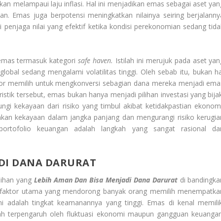
n melampaui laju inflasi. Hal ini menjadikan emas sebagai aset yan
. Emas juga berpotensi meningkatkan nilainya seiring berjalanny
 penjaga nilai yang efektif ketika kondisi perekonomian sedang tida
emas termasuk kategori
safe haven.
Istilah ini merujuk pada aset yan
lobal sedang mengalami volatilitas tinggi. Oleh sebab itu, bukan ha
tor memilih untuk mengkonversi sebagian dana mereka menjadi ema
tik tersebut, emas bukan hanya menjadi pilihan investasi yang bijak
gi kekayaan dari risiko yang timbul akibat ketidakpastian ekonomi
ankan kekayaan dalam jangka panjang dan mengurangi risiko kerugia
portofolio keuangan adalah langkah yang sangat rasional da
ADI DANA DARURAT
lihan yang
L
ebih Aman Dan Bisa Menjadi Dana Darurat
di bandingka
tu faktor utama yang mendorong banyak orang memilih menempatka
 adalah tingkat keamanannya yang tinggi. Emas di kenal memilik
dah terpengaruh oleh fluktuasi ekonomi maupun gangguan keuangan