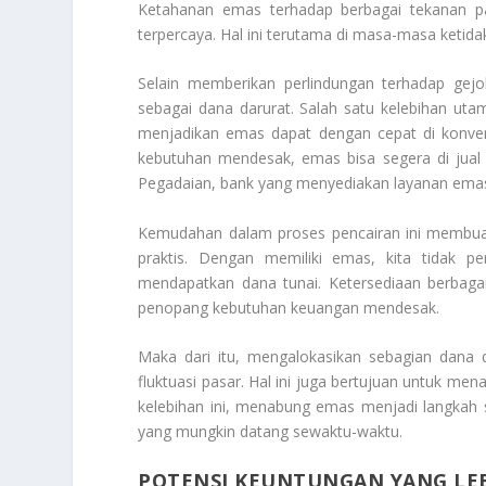
Ketahanan emas terhadap berbagai tekanan p
terpercaya. Hal ini terutama di masa-masa ketidak
Selain memberikan perlindungan terhadap gejol
sebagai dana darurat. Salah satu kelebihan utama
menjadikan emas dapat dengan cepat di konvers
kebutuhan mendesak, emas bisa segera di jual 
Pegadaian, bank yang menyediakan layanan emas, 
Kemudahan dalam proses pencairan ini membuat
praktis. Dengan memiliki emas, kita tidak 
mendapatkan dana tunai. Ketersediaan berbaga
penopang kebutuhan keuangan mendesak.
Maka dari itu, mengalokasikan sebagian dan
fluktuasi pasar. Hal ini juga bertujuan untuk me
kelebihan ini, menabung emas menjadi langkah s
yang mungkin datang sewaktu-waktu.
POTENSI KEUNTUNGAN YANG LEB