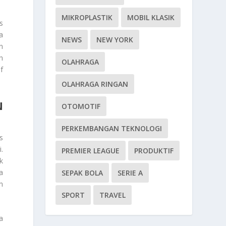
MIKROPLASTIK
MOBIL KLASIK
s
a
NEWS
NEW YORK
n
h
OLAHRAGA
f
OLAHRAGA RINGAN
N
OTOMOTIF
PERKEMBANGAN TEKNOLOGI
s
.
PREMIER LEAGUE
PRODUKTIF
k
a
SEPAK BOLA
SERIE A
n
SPORT
TRAVEL
a