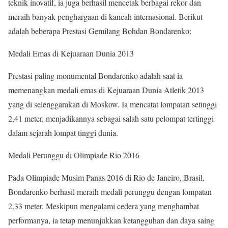
teknik inovatif, ia juga berhasil mencetak berbagai rekor dan
meraih banyak penghargaan di kancah internasional. Berikut
adalah beberapa
Prestasi Gemilang Bohdan Bondarenko
:
Medali Emas di Kejuaraan Dunia 2013
Prestasi paling monumental Bondarenko adalah saat ia
memenangkan medali emas di Kejuaraan Dunia Atletik 2013
yang di selenggarakan di Moskow. Ia mencatat lompatan setinggi
2,41 meter, menjadikannya sebagai salah satu pelompat tertinggi
dalam sejarah lompat tinggi dunia.
Medali Perunggu di Olimpiade Rio 2016
Pada Olimpiade Musim Panas 2016 di Rio de Janeiro, Brasil,
Bondarenko berhasil meraih medali perunggu dengan lompatan
2,33 meter. Meskipun mengalami cedera yang menghambat
performanya, ia tetap menunjukkan ketangguhan dan daya saing