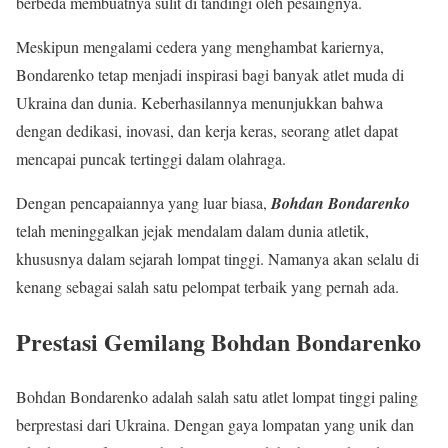
berbeda membuatnya sulit di tandingi oleh pesaingnya.
Meskipun mengalami cedera yang menghambat kariernya,
Bondarenko tetap menjadi inspirasi bagi banyak atlet muda di
Ukraina dan dunia. Keberhasilannya menunjukkan bahwa
dengan dedikasi, inovasi, dan kerja keras, seorang atlet dapat
mencapai puncak tertinggi dalam olahraga.
Dengan pencapaiannya yang luar biasa,
Bohdan Bondarenko
telah meninggalkan jejak mendalam dalam dunia atletik,
khususnya dalam sejarah lompat tinggi. Namanya akan selalu di
kenang sebagai salah satu pelompat terbaik yang pernah ada.
Prestasi Gemilang Bohdan Bondarenko
Bohdan Bondarenko adalah salah satu atlet lompat tinggi paling
berprestasi dari Ukraina. Dengan gaya lompatan yang unik dan