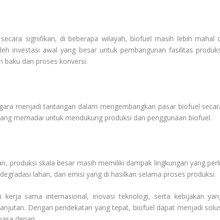
ecara signifikan, di beberapa wilayah, biofuel masih lebih mahal d
oleh investasi awal yang besar untuk pembangunan fasilitas produks
n baku dan proses konversi.
negara menjadi tantangan dalam mengembangkan pasar biofuel secar
f yang memadai untuk mendukung produksi dan penggunaan biofuel.
an, produksi skala besar masih memiliki dampak lingkungan yang perl
, degradasi lahan, dan emisi yang di hasilkan selama proses produksi.
kerja sama internasional, inovasi teknologi, serta kebijakan yan
njutan. Dengan pendekatan yang tepat, biofuel dapat menjadi solus
masa depan.