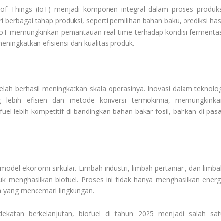
 of Things (IoT) menjadi komponen integral dalam proses produks
i berbagai tahap produksi, seperti pemilihan bahan baku, prediksi hasi
 IoT memungkinkan pemantauan real-time terhadap kondisi fermentas
meningkatkan efisiensi dan kualitas produk.
 telah berhasil meningkatkan skala operasinya. Inovasi dalam teknolog
g lebih efisien dan metode konversi termokimia, memungkinka
fuel lebih kompetitif di bandingkan bahan bakar fosil, bahkan di pasa
 model ekonomi sirkular. Limbah industri, limbah pertanian, dan limba
 menghasilkan biofuel. Proses ini tidak hanya menghasilkan energi
 yang mencemari lingkungan.
ekatan berkelanjutan, biofuel di tahun 2025 menjadi salah sat