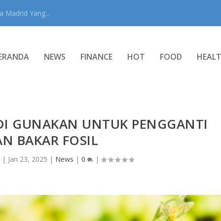
 Madrid Yang...
ERANDA
NEWS
FINANCE
HOT
FOOD
HEAL
 DI GUNAKAN UNTUK PENGGANTI
N BAKAR FOSIL
n
|
Jan 23, 2025
|
News
|
0
|