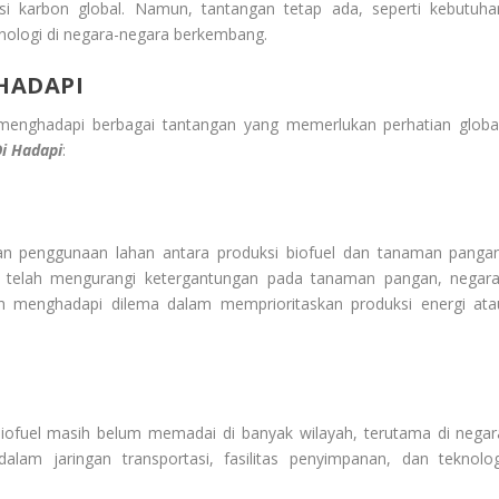
 karbon global. Namun, tantangan tetap ada, seperti kebutuha
eknologi di negara-negara berkembang.
HADAPI
menghadapi berbagai tantangan yang memerlukan perhatian global
i Hadapi
:
gan penggunaan lahan antara produksi biofuel dan tanaman pangan
t telah mengurangi ketergantungan pada tanaman pangan, negara
h menghadapi dilema dalam memprioritaskan produksi energi ata
 biofuel masih belum memadai di banyak wilayah, terutama di negar
lam jaringan transportasi, fasilitas penyimpanan, dan teknolog