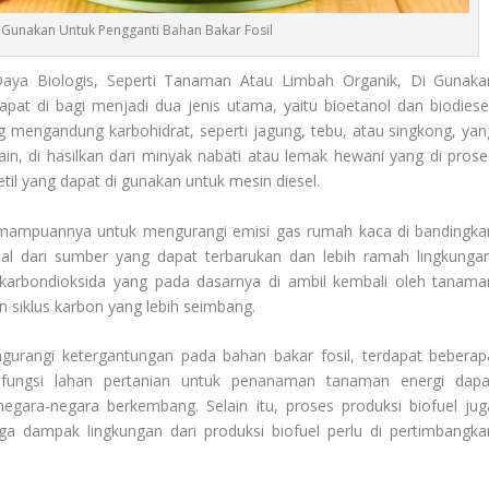
i Gunakan Untuk Pengganti Bahan Bakar Fosil
ya Biologis, Seperti Tanaman Atau Limbah Organik, Di Gunaka
pat di bagi menjadi dua jenis utama, yaitu bioetanol dan biodiesel
g mengandung karbohidrat, seperti jagung, tebu, atau singkong, yan
 lain, di hasilkan dari minyak nabati atau lemak hewani yang di prose
 etil yang dapat di gunakan untuk mesin diesel.
emampuannya untuk mengurangi emisi gas rumah kaca di bandingka
sal dari sumber yang dapat terbarukan dan lebih ramah lingkungan
karbondioksida yang pada dasarnya di ambil kembali oleh tanama
n siklus karbon yang lebih seimbang.
urangi ketergantungan pada bahan bakar fosil, terdapat beberap
ih fungsi lahan pertanian untuk penanaman tanaman energi dapa
gara-negara berkembang. Selain itu, proses produksi biofuel jug
ga dampak lingkungan dari produksi biofuel perlu di pertimbangka