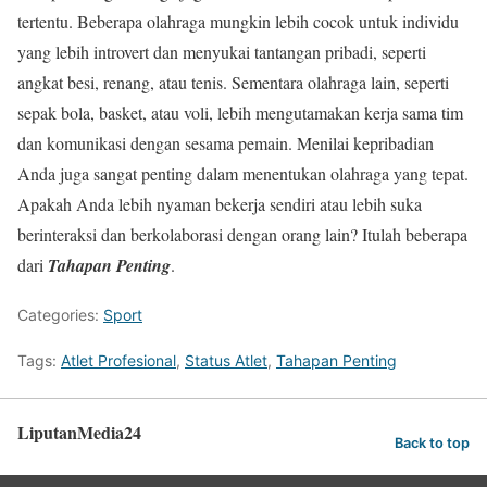
tertentu. Beberapa olahraga mungkin lebih cocok untuk individu
yang lebih introvert dan menyukai tantangan pribadi, seperti
angkat besi, renang, atau tenis. Sementara olahraga lain, seperti
sepak bola, basket, atau voli, lebih mengutamakan kerja sama tim
dan komunikasi dengan sesama pemain. Menilai kepribadian
Anda juga sangat penting dalam menentukan olahraga yang tepat.
Apakah Anda lebih nyaman bekerja sendiri atau lebih suka
berinteraksi dan berkolaborasi dengan orang lain? Itulah beberapa
dari
Tahapan Penting
.
Categories:
Sport
Tags:
Atlet Profesional
,
Status Atlet
,
Tahapan Penting
LiputanMedia24
Back to top