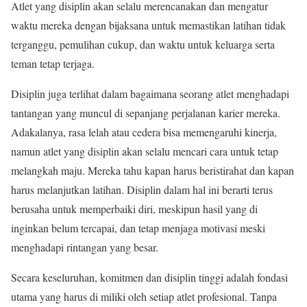
Atlet yang disiplin akan selalu merencanakan dan mengatur
waktu mereka dengan bijaksana untuk memastikan latihan tidak
terganggu, pemulihan cukup, dan waktu untuk keluarga serta
teman tetap terjaga.
Disiplin juga terlihat dalam bagaimana seorang atlet menghadapi
tantangan yang muncul di sepanjang perjalanan karier mereka.
Adakalanya, rasa lelah atau cedera bisa memengaruhi kinerja,
namun atlet yang disiplin akan selalu mencari cara untuk tetap
melangkah maju. Mereka tahu kapan harus beristirahat dan kapan
harus melanjutkan latihan. Disiplin dalam hal ini berarti terus
berusaha untuk memperbaiki diri, meskipun hasil yang di
inginkan belum tercapai, dan tetap menjaga motivasi meski
menghadapi rintangan yang besar.
Secara keseluruhan, komitmen dan disiplin tinggi adalah fondasi
utama yang harus di miliki oleh setiap atlet profesional. Tanpa