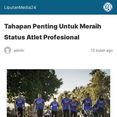
LiputanMedia24
Tahapan Penting Untuk Meraih
Status Atlet Profesional
admin
12 bulan ago