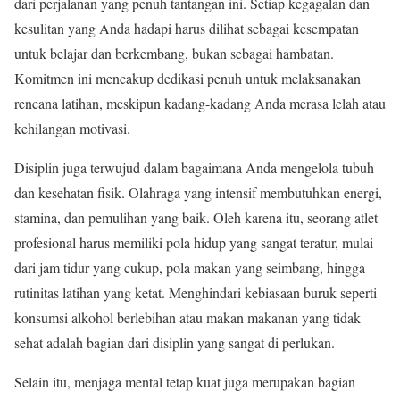
dari perjalanan yang penuh tantangan ini. Setiap kegagalan dan
kesulitan yang Anda hadapi harus dilihat sebagai kesempatan
untuk belajar dan berkembang, bukan sebagai hambatan.
Komitmen ini mencakup dedikasi penuh untuk melaksanakan
rencana latihan, meskipun kadang-kadang Anda merasa lelah atau
kehilangan motivasi.
Disiplin juga terwujud dalam bagaimana Anda mengelola tubuh
dan kesehatan fisik. Olahraga yang intensif membutuhkan energi,
stamina, dan pemulihan yang baik. Oleh karena itu, seorang atlet
profesional harus memiliki pola hidup yang sangat teratur, mulai
dari jam tidur yang cukup, pola makan yang seimbang, hingga
rutinitas latihan yang ketat. Menghindari kebiasaan buruk seperti
konsumsi alkohol berlebihan atau makan makanan yang tidak
sehat adalah bagian dari disiplin yang sangat di perlukan.
Selain itu, menjaga mental tetap kuat juga merupakan bagian