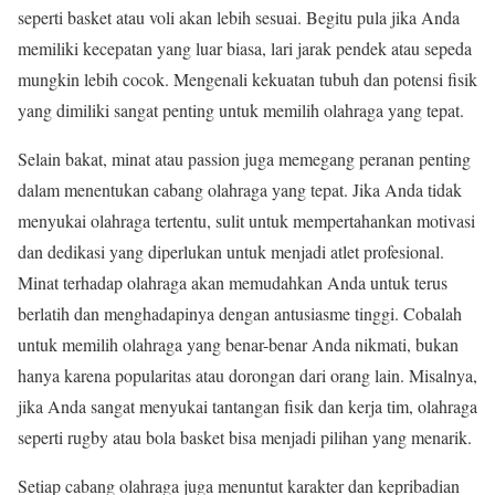
seperti basket atau voli akan lebih sesuai. Begitu pula jika Anda
memiliki kecepatan yang luar biasa, lari jarak pendek atau sepeda
mungkin lebih cocok. Mengenali kekuatan tubuh dan potensi fisik
yang dimiliki sangat penting untuk memilih olahraga yang tepat.
Selain bakat, minat atau passion juga memegang peranan penting
dalam menentukan cabang olahraga yang tepat. Jika Anda tidak
menyukai olahraga tertentu, sulit untuk mempertahankan motivasi
dan dedikasi yang diperlukan untuk menjadi atlet profesional.
Minat terhadap olahraga akan memudahkan Anda untuk terus
berlatih dan menghadapinya dengan antusiasme tinggi. Cobalah
untuk memilih olahraga yang benar-benar Anda nikmati, bukan
hanya karena popularitas atau dorongan dari orang lain. Misalnya,
jika Anda sangat menyukai tantangan fisik dan kerja tim, olahraga
seperti rugby atau bola basket bisa menjadi pilihan yang menarik.
Setiap cabang olahraga juga menuntut karakter dan kepribadian