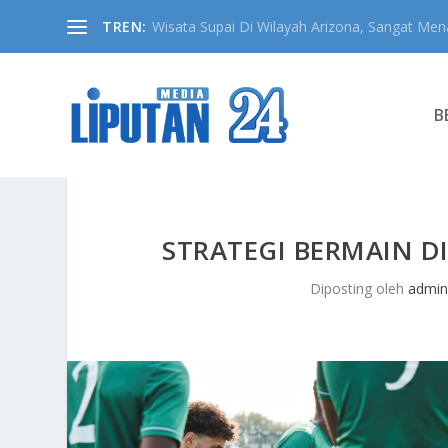
TREN:
Wisata Supai Di Wilayah Arizona, Sangat Mena
B
STRATEGI BERMAIN D
Diposting oleh
admin