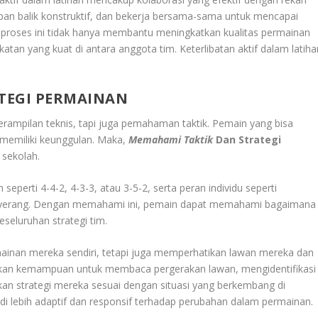
pan balik konstruktif, dan bekerja bersama-sama untuk mencapai
m proses ini tidak hanya membantu meningkatkan kualitas permainan
atan yang kuat di antara anggota tim. Keterlibatan aktif dalam latiha
TEGI PERMAINAN
erampilan teknis, tapi juga pemahaman taktik. Pemain yang bisa
memiliki keunggulan. Maka,
Memahami Taktik
Dan Strategi
 sekolah.
erti 4-4-2, 4-3-3, atau 3-5-2, serta peran individu seperti
enyerang. Dengan memahami ini, pemain dapat memahami bagaimana
eseluruhan strategi tim.
ainan mereka sendiri, tetapi juga memperhatikan lawan mereka dan
batkan kemampuan untuk membaca pergerakan lawan, mengidentifikasi
n strategi mereka sesuai dengan situasi yang berkembang di
i lebih adaptif dan responsif terhadap perubahan dalam permainan.