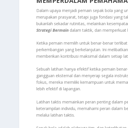
MEMPERDALAM PEMAHAMAN
Dalam upaya menjadi pemain sepak bola yang unggu
merupakan prasyarat, tetapi juga fondasi yang t
bukanlah sekadar rutinitas, melainkan kesempat
Strategi Bermain
dalam taktik, dan memperkuat 
Ketika pemain memilih untuk benar-benar terlib
perkembangan yang berkelanjutan. Ini melibatkan 
memberikan kontribusi maksimal dalam setiap lat
Sebuah latihan hanya efektif ketika pemain benar
gangguan eksternal dan menyerap segala instruk
fokus, mereka memiliki kemampuan untuk memah
lebih efektif di lapangan.
Latihan taktis memainkan peran penting dalam 
keterampilan individu, memahami peran dalam 
melalui latihan taktis.
Sepak bola adalah olahraga tim, dan keterlibatan