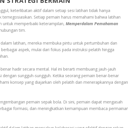
 STRATEGI BERMAIN
l, keterlibatan aktif dalam setiap sesi latihan tidak hanya
ak ternegosiasikan. Setiap pemain harus memahami bahwa latihan
an untuk memperbaiki keterampilan,
Memperdalam Pemahaman
hubungan tim.
at dalam latihan, mereka membuka pintu untuk pertumbuhan dan
berbagai aspek, mulai dari fokus pada instruksi pelatih hingga
ihan.
-benar hadir secara mental. Hal ini berarti membuang jauh-jauh
si dengan sungguh-sungguh. Ketika seorang pemain benar-benar
ami konsep yang diajarkan oleh pelatih dan menerapkannya denga
pengembangan pemain sepak bola. Di sini, pemain dapat mengasah
berbagai formasi, dan meningkatkan kemampuan membaca permaina
 aktif dalam latihan mencakup kolaborasi yang efektif dengan rekan