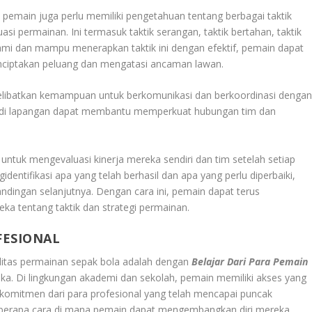
pemain juga perlu memiliki pengetahuan tentang berbagai taktik
asi permainan. Ini termasuk taktik serangan, taktik bertahan, taktik
ami dan mampu menerapkan taktik ini dengan efektif, pemain dapat
enciptakan peluang dan mengatasi ancaman lawan.
elibatkan kemampuan untuk berkomunikasi dan berkoordinasi denga
ik di lapangan dapat membantu memperkuat hubungan tim dan
untuk mengevaluasi kinerja mereka sendiri dan tim setelah setiap
identifikasi apa yang telah berhasil dan apa yang perlu diperbaiki,
ndingan selanjutnya. Dengan cara ini, pemain dapat terus
 tentang taktik dan strategi permainan.
FESIONAL
alitas permainan sepak bola adalah dengan
Belajar Dari Para Pemain
eka. Di lingkungan akademi dan sekolah, pemain memiliki akses yang
 komitmen dari para profesional yang telah mencapai puncak
beberapa cara di mana pemain dapat mengembangkan diri mereka