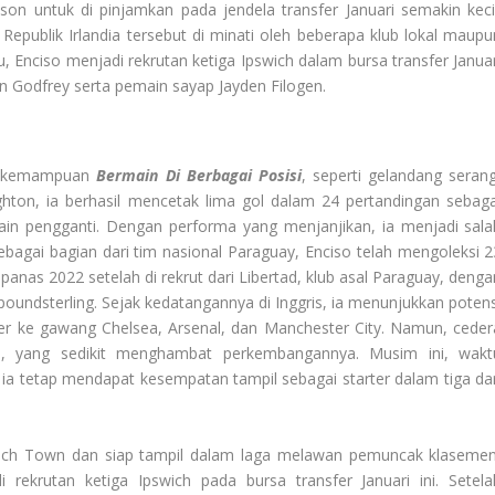
n untuk di pinjamkan pada jendela transfer Januari semakin kecil
epublik Irlandia tersebut di minati oleh beberapa klub lokal maupu
 Enciso menjadi rekrutan ketiga Ipswich dalam bursa transfer Januar
n Godfrey serta pemain sayap Jayden Filogen.
iki kemampuan
Bermain Di Berbagai Posisi
, seperti gelandang serang
ghton, ia berhasil mencetak lima gol dalam 24 pertandingan sebaga
main pengganti. Dengan performa yang menjanjikan, ia menjadi sala
bagai bagian dari tim nasional Paraguay, Enciso telah mengoleksi 2
nas 2022 setelah di rekrut dari Libertad, klub asal Paraguay, denga
 poundsterling. Sejak kedatangannya di Inggris, ia menunjukkan potens
ler ke gawang Chelsea, Arsenal, dan Manchester City. Namun, ceder
, yang sedikit menghambat perkembangannya. Musim ini, wakt
ia tetap mendapat kesempatan tampil sebagai starter dalam tiga dar
swich Town dan siap tampil dalam laga melawan pemuncak klasemen
rekrutan ketiga Ipswich pada bursa transfer Januari ini. Setela