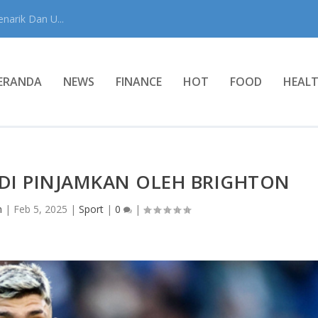
narik Dan U...
ERANDA
NEWS
FINANCE
HOT
FOOD
HEAL
 DI PINJAMKAN OLEH BRIGHTON
n
|
Feb 5, 2025
|
Sport
|
0
|