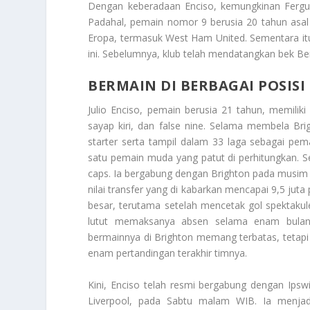
Dengan keberadaan Enciso, kemungkinan Ferguso
Padahal, pemain nomor 9 berusia 20 tahun asal R
Eropa, termasuk West Ham United. Sementara itu,
ini. Sebelumnya, klub telah mendatangkan bek Be
BERMAIN DI BERBAGAI POSISI
Julio Enciso, pemain berusia 21 tahun, memil
sayap kiri, dan false nine. Selama membela Bri
starter serta tampil dalam 33 laga sebagai pe
satu pemain muda yang patut di perhitungkan. Se
caps. Ia bergabung dengan Brighton pada musim pa
nilai transfer yang di kabarkan mencapai 9,5 juta
besar, terutama setelah mencetak gol spektaku
lutut memaksanya absen selama enam bulan
bermainnya di Brighton memang terbatas, tetapi 
enam pertandingan terakhir timnya.
Kini, Enciso telah resmi bergabung dengan Ip
Liverpool, pada Sabtu malam WIB. Ia menjadi 