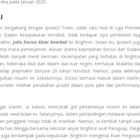
eka pada Januari 2025.
I
kan bergabung dengan Ipswich Town, salah satu rival di Liga Premier
. Dalam kesepakatan tersebut, tidak terdapat opsi pembelian bag
akhir,
Julio Enciso Akan Kembali
ke Brighton. Selain itu, Ipswich jug
ama masa peminjaman. Alasan utama kepindahan Enciso dari Stadio
ebih banyak menit bermain. Kesempatan yang terbatas di Brighto
n, beberapa klub dari dalam dan luar negeri, termasuk Atalanta dar
hadap playmaker berusia 20 tahun tersebut. Namun, pada akhirnya
njutkan musim ini. Sebelumnya, Enciso berhasil masuk dalam startin
Hürzeler melihat perubahan positif dalam pola pikir dan performany
ai starter, ia sukses mencetak gol pertamanya musim ini dala
ada awal bulan ini. Selanjutnya, dalam pertandingan melawan Ipswic
n pengganti tetapi tidak di mainkan. Namun, ia kembali tampil saa
a hari Minggu bersama rekrutan anyar Brighton asal Paraguay, Dieg
ch juga berdampak pada keputusan Brighton mengenai Evan Ferguson