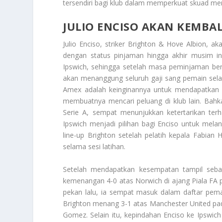
tersendiri bagi klub dalam memperkuat skuad mer
JULIO ENCISO AKAN KEMBAL
Julio Enciso, striker Brighton & Hove Albion, a
dengan status pinjaman hingga akhir musim ini
Ipswich, sehingga setelah masa peminjaman ber
akan menanggung seluruh gaji sang pemain sel
Amex adalah keinginannya untuk mendapatkan l
membuatnya mencari peluang di klub lain. Bahka
Serie A, sempat menunjukkan ketertarikan ter
Ipswich menjadi pilihan bagi Enciso untuk mela
line-up Brighton setelah pelatih kepala Fabian 
selama sesi latihan.
Setelah mendapatkan kesempatan tampil sebag
kemenangan 4-0 atas Norwich di ajang Piala FA p
pekan lalu, ia sempat masuk dalam daftar pemai
Brighton menang 3-1 atas Manchester United pad
Gomez. Selain itu, kepindahan Enciso ke Ipswi