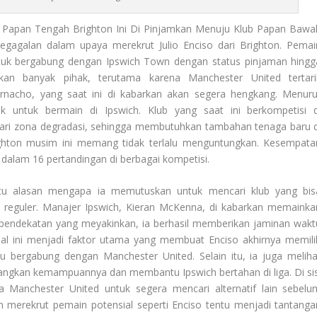
 Papan Tengah Brighton Ini Di Pinjamkan Menuju Klub Papan Bawa
gagalan dalam upaya merekrut Julio Enciso dari Brighton. Pemai
ntuk bergabung dengan Ipswich Town dengan status pinjaman hingg
kan banyak pihak, terutama karena Manchester United tertari
rnacho, yang saat ini di kabarkan akan segera hengkang. Menuru
ik untuk bermain di Ipswich. Klub yang saat ini berkompetisi d
dari zona degradasi, sehingga membutuhkan tambahan tenaga baru d
 Brighton musim ini memang tidak terlalu menguntungkan. Kesempata
dalam 16 pertandingan di berbagai kompetisi.
atu alasan mengapa ia memutuskan untuk mencari klub yang bis
 reguler. Manajer Ipswich, Kieran McKenna, di kabarkan memainka
pendekatan yang meyakinkan, ia berhasil memberikan jaminan wakt
al ini menjadi faktor utama yang membuat Enciso akhirnya memili
au bergabung dengan Manchester United. Selain itu, ia juga meliha
ngkan kemampuannya dan membantu Ipswich bertahan di liga. Di sis
 Manchester United untuk segera mencari alternatif lain sebelu
an merekrut pemain potensial seperti Enciso tentu menjadi tantanga