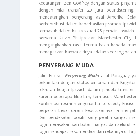
kedatangan Ben Godfrey dengan status pinjaman 
dengan nilai transfer 20 juta poundsterling
mendatangkan penyerang asal Amerika Sela
berkontribusi dalam keberhasilan promosi Ipswi
termasuk dalam batas skuad 25 pemain Ipswich.
bersama Kalvin Phillips dari Manchester City
mengungkapkan rasa terima kasih kepada mana
menegaskan bahwa dirinya adalah seorang petaru
PENYERANG MUDA
Julio Enciso,
Penyerang Muda
asal Paraguay ya
pekan lalu dengan status pinjaman dari Bright
rekrutan ketiga Ipswich dalam jendela transfer
karena beberapa klub lain, termasuk Manchester
konfirmasi resmi mengenai hal tersebut, Enci
berperan besar dalam keputusannya. Ia menya
Dan pendekatan positif sang pelatih sangat mem
juga merasakan sambutan hangat dari seluruh e
juga mendapat rekomendasi dari rekannya di Bri