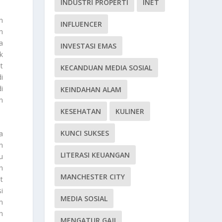
INDUSTRI PROPERTI
INET
h
INFLUENCER
n
a
INVESTASI EMAS
k
t
KECANDUAN MEDIA SOSIAL
i
i
KEINDAHAN ALAM
n
KESEHATAN
KULINER
KUNCI SUKSES
a
n
LITERASI KEUANGAN
u
h
MANCHESTER CITY
t
i
MEDIA SOSIAL
m
n
MENGATUR GAJI