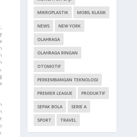
MIKROPLASTIK
MOBIL KLASIK
NEWS
NEW YORK
,
i
OLAHRAGA
a
n
OLAHRAGA RINGAN
n
i
OTOMOTIF
,
g
PERKEMBANGAN TEKNOLOGI
a
PREMIER LEAGUE
PRODUKTIF
m
SEPAK BOLA
SERIE A
h
t
SPORT
TRAVEL
o
.