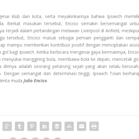
nai klub dan kota, serta meyakinkannya bahwa Ipswich memilik
a. Berkat masukan tersebut, Enciso semakin bersemangat untu
a terjadi dalam pertandingan melawan Liverpool di Anfield, meskipu
aga tersebut, Enciso masuk sebagai pemain pengganti dan sempa
ap mampu memberikan kontribusi positif dengan menciptakan assis
 gol bagi Ipswich. Ketika berbicara mengenai gaya bermainnya, Encis
 menyukai menggiring bola, membawa bola ke depan, mencetak gol
dirinya adalah seorang petarung sejati yang akan selalu berusah
n. Dengan semangat dan determinasi tinggi, Ipswich Town berhara
alenta muda
Julio Enciso
.