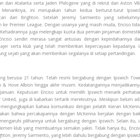
dari Atalanta serta Jaden Philogene yang di rekrut dari Aston Vill
. Menariknya, ini merupakan tahun kedua berturut-turut Ipswic
tan dari Brighton. Setelah Jeremy Sarmiento yang sebelumny
ch ke Premier League. Dengan usianya yang masih muda, Enciso tida
 Kehadirannya juga melengkapi kuota dua pemain pinjaman domestik
. Enciso sendiri merasa sangat antusias dengan kepindahannya da
jer serta klub yang telah memberikan kepercayaan kepadanya. I
ng sejati yang akan memberikan segalanya di setiap pertandingan.
ng berusia 21 tahun. Telah resmi bergabung dengan Ipswich Tow
on & Hove Albion hingga akhir musim. Kedatangannya menjadikanny
 Januari. Keputusan Enciso untuk memilih Ipswich menarik perhatia
 United, juga di kabarkan tertarik merekrutnya. Meskipun belum ad
so mengungkapkan bahwa komunikasi dengan pelatih Kieran McKenn
takan bahwa percakapannya dengan McKenna berjalan dengan baik
engaruhi pilihannya untuk bergabung dengan Ipswich. Selain itu, i
lemen klub yang membuatnya semakin yakin. Tidak hanya itu, Encis
ghton. Jeremy Sarmiento, yang lebih dahulu bergabung dengan Ipswic