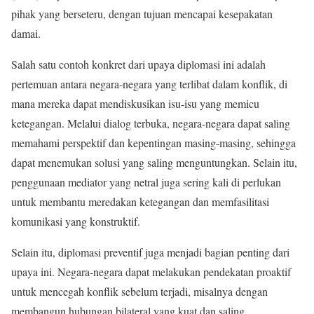
pihak yang berseteru, dengan tujuan mencapai kesepakatan
damai.
Salah satu contoh konkret dari upaya diplomasi ini adalah
pertemuan antara negara-negara yang terlibat dalam konflik, di
mana mereka dapat mendiskusikan isu-isu yang memicu
ketegangan. Melalui dialog terbuka, negara-negara dapat saling
memahami perspektif dan kepentingan masing-masing, sehingga
dapat menemukan solusi yang saling menguntungkan. Selain itu,
penggunaan mediator yang netral juga sering kali di perlukan
untuk membantu meredakan ketegangan dan memfasilitasi
komunikasi yang konstruktif.
Selain itu, diplomasi preventif juga menjadi bagian penting dari
upaya ini. Negara-negara dapat melakukan pendekatan proaktif
untuk mencegah konflik sebelum terjadi, misalnya dengan
membangun hubungan bilateral yang kuat dan saling