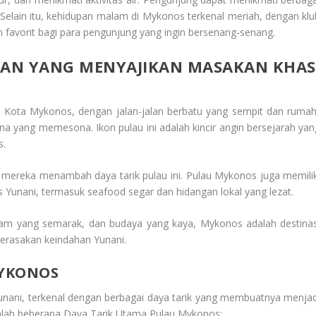
ng. Selain itu, kehidupan malam di Mykonos terkenal meriah, dengan klu
 favorit bagi para pengunjung yang ingin bersenang-senang.
ORAN YANG MENYAJIKAN MASAKAN KHAS
n. Kota Mykonos, dengan jalan-jalan berbatu yang sempit dan rumah
a yang memesona. Ikon pulau ini adalah kincir angin bersejarah yan
s.
mereka menambah daya tarik pulau ini.
Pulau Mykonos
juga memilik
Yunani, termasuk seafood segar dan hidangan lokal yang lezat.
am yang semarak, dan budaya yang kaya, Mykonos adalah destinas
merasakan keindahan Yunani.
MYKONOS
Yunani, terkenal dengan berbagai daya tarik yang membuatnya menjad
dalah beberapa
Daya Tarik Utama Pulau Mykonos
: