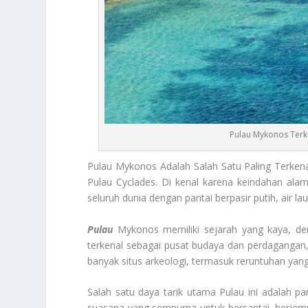
Pulau Mykonos Terk
Pulau
Mykonos
Adalah Salah Satu Paling Terke
Pulau Cyclades. Di kenal karena keindahan al
seluruh dunia dengan pantai berpasir putih, air la
Pulau
Mykonos memiliki sejarah yang kaya, de
terkenal sebagai pusat budaya dan perdagangan, d
banyak situs arkeologi, termasuk reruntuhan ya
Salah satu daya tarik utama
Pulau
ini
adalah pan
suasana yang sempurna untuk bersantai, berjemu