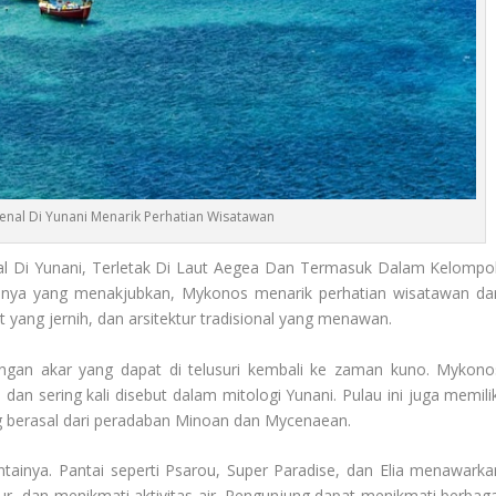
enal Di Yunani Menarik Perhatian Wisatawan
nal Di Yunani, Terletak Di Laut Aegea Dan Termasuk Dalam Kelompo
amnya yang menakjubkan, Mykonos menarik perhatian wisatawan dar
ut yang jernih, dan arsitektur tradisional yang menawan.
ngan akar yang dapat di telusuri kembali ke zaman kuno. Mykono
an sering kali disebut dalam mitologi Yunani. Pulau ini juga memilik
ng berasal dari peradaban Minoan dan Mycenaean.
tainya. Pantai seperti Psarou, Super Paradise, dan Elia menawarka
r, dan menikmati aktivitas air. Pengunjung dapat menikmati berbaga