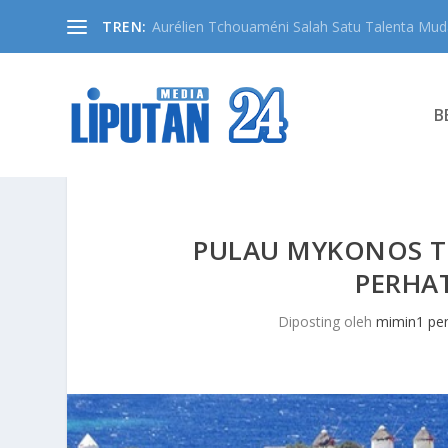
TREN:
Aurélien Tchouaméni Salah Satu Talenta Muda
B
PULAU MYKONOS T
PERHA
Diposting oleh
mimin1 pen