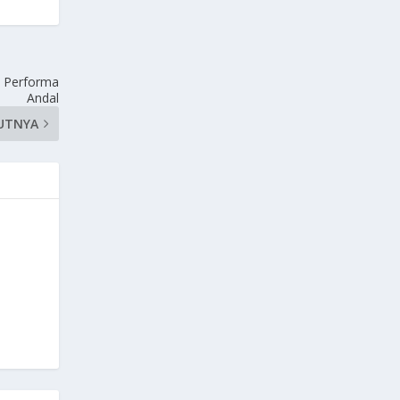
n Performa
Andal
UTNYA