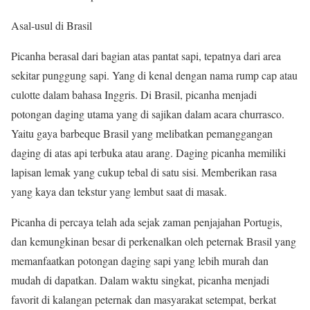
Asal-usul di Brasil
Picanha berasal dari bagian atas pantat sapi, tepatnya dari area
sekitar punggung sapi. Yang di kenal dengan nama rump cap atau
culotte dalam bahasa Inggris. Di Brasil, picanha menjadi
potongan daging utama yang di sajikan dalam acara churrasco.
Yaitu gaya barbeque Brasil yang melibatkan pemanggangan
daging di atas api terbuka atau arang. Daging picanha memiliki
lapisan lemak yang cukup tebal di satu sisi. Memberikan rasa
yang kaya dan tekstur yang lembut saat di masak.
Picanha di percaya telah ada sejak zaman penjajahan Portugis,
dan kemungkinan besar di perkenalkan oleh peternak Brasil yang
memanfaatkan potongan daging sapi yang lebih murah dan
mudah di dapatkan. Dalam waktu singkat, picanha menjadi
favorit di kalangan peternak dan masyarakat setempat, berkat