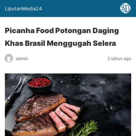
LiputanMedia24
Picanha Food Potongan Daging
Khas Brasil Menggugah Selera
admin
2 tahun ago