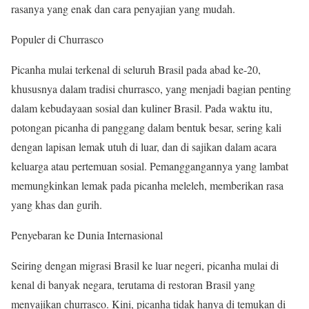
rasanya yang enak dan cara penyajian yang mudah.
Populer di Churrasco
Picanha mulai terkenal di seluruh Brasil pada abad ke-20,
khususnya dalam tradisi churrasco, yang menjadi bagian penting
dalam kebudayaan sosial dan kuliner Brasil. Pada waktu itu,
potongan picanha di panggang dalam bentuk besar, sering kali
dengan lapisan lemak utuh di luar, dan di sajikan dalam acara
keluarga atau pertemuan sosial. Pemanggangannya yang lambat
memungkinkan lemak pada picanha meleleh, memberikan rasa
yang khas dan gurih.
Penyebaran ke Dunia Internasional
Seiring dengan migrasi Brasil ke luar negeri, picanha mulai di
kenal di banyak negara, terutama di restoran Brasil yang
menyajikan churrasco. Kini, picanha tidak hanya di temukan di