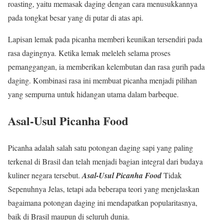
roasting, yaitu memasak daging dengan cara menusukkannya
pada tongkat besar yang di putar di atas api.
Lapisan lemak pada picanha memberi keunikan tersendiri pada
rasa dagingnya. Ketika lemak meleleh selama proses
pemanggangan, ia memberikan kelembutan dan rasa gurih pada
daging. Kombinasi rasa ini membuat picanha menjadi pilihan
yang sempurna untuk hidangan utama dalam barbeque.
Asal-Usul Picanha Food
Picanha adalah salah satu potongan daging sapi yang paling
terkenal di Brasil dan telah menjadi bagian integral dari budaya
kuliner negara tersebut.
Asal-Usul Picanha
Food
Tidak
Sepenuhnya Jelas, tetapi ada beberapa teori yang menjelaskan
bagaimana potongan daging ini mendapatkan popularitasnya,
baik di Brasil maupun di seluruh dunia.