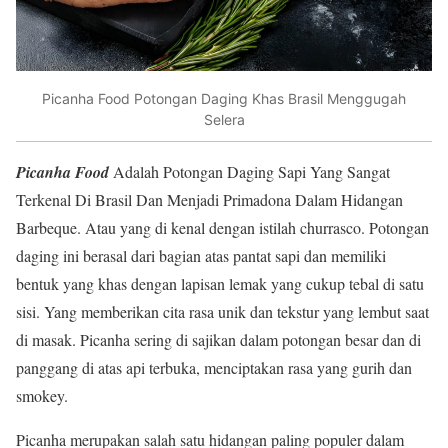
Picanha Food Potongan Daging Khas Brasil Menggugah
Selera
Picanha
Food
Adalah Potongan Daging Sapi Yang Sangat
Terkenal Di Brasil Dan Menjadi Primadona Dalam Hidangan
Barbeque. Atau yang di kenal dengan istilah churrasco. Potongan
daging ini berasal dari bagian atas pantat sapi dan memiliki
bentuk yang khas dengan lapisan lemak yang cukup tebal di satu
sisi. Yang memberikan cita rasa unik dan tekstur yang lembut saat
di masak. Picanha sering di sajikan dalam potongan besar dan di
panggang di atas api terbuka, menciptakan rasa yang gurih dan
smokey.
Picanha merupakan salah satu hidangan paling populer dalam