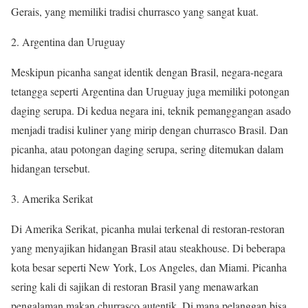
Gerais, yang memiliki tradisi churrasco yang sangat kuat.
Argentina dan Uruguay
Meskipun picanha sangat identik dengan Brasil, negara-negara
tetangga seperti Argentina dan Uruguay juga memiliki potongan
daging serupa. Di kedua negara ini, teknik pemanggangan asado
menjadi tradisi kuliner yang mirip dengan churrasco Brasil. Dan
picanha, atau potongan daging serupa, sering ditemukan dalam
hidangan tersebut.
Amerika Serikat
Di Amerika Serikat, picanha mulai terkenal di restoran-restoran
yang menyajikan hidangan Brasil atau steakhouse. Di beberapa
kota besar seperti New York, Los Angeles, dan Miami. Picanha
sering kali di sajikan di restoran Brasil yang menawarkan
pengalaman makan churrasco autentik. Di mana pelanggan bisa