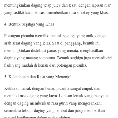
memungkinkan daging tetap juicy dan lezat, dengan lapisan luar
yang sedikit karamelisasi, memberikan rasa smokey yang khas.
Bentuk Segitiga yang Khas
Potongan picanha memiliki bentuk segitiga yang unik, dengan
arah serat daging yang jelas. Saat di panggang, bentuk ini
memungkinkan distribusi panas yang merata, menghasilkan
daging yang matang sempurna. Bentuk segitiga juga menjadi ciri
fisik yang mudah di kenali dari potongan picanha.
Kelembutan dan Rasa yang Menonjol
Ketika di masak dengan benar, picanha sangat empuk dan
memiliki rasa daging yang kaya. Lapisan lemak yang menyatu
dengan daging memberikan rasa gurih yang mengesankan,
sementara tekstur daging yang lembut dan juicy memberikan
sensasi kenikmatan dalam setiap gigitan.