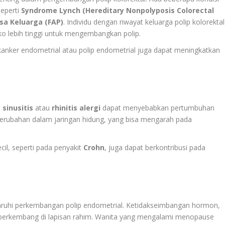
seperti
Syndrome Lynch (Hereditary Nonpolyposis Colorectal
sa Keluarga (FAP)
. Individu dengan riwayat keluarga polip kolorektal
iko lebih tinggi untuk mengembangkan polip.
kanker endometrial atau polip endometrial juga dapat meningkatkan
i
sinusitis
atau
rhinitis alergi
dapat menyebabkan pertumbuhan
perubahan dalam jaringan hidung, yang bisa mengarah pada
cil, seperti pada penyakit
Crohn
, juga dapat berkontribusi pada
uhi perkembangan polip endometrial. Ketidakseimbangan hormon,
 berkembang di lapisan rahim. Wanita yang mengalami menopause