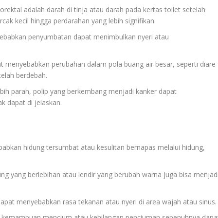
orektal adalah darah di tinja atau darah pada kertas toilet setelah
rcak kecil hingga perdarahan yang lebih signifikan.
nyebabkan penyumbatan dapat menimbulkan nyeri atau
pat menyebabkan perubahan dalam pola buang air besar, seperti diare
telah berdebah.
ebih parah, polip yang berkembang menjadi kanker dapat
 dapat di jelaskan.
babkan hidung tersumbat atau kesulitan bernapas melalui hidung,
dung yang berlebihan atau lendir yang berubah warna juga bisa menjad
 dapat menyebabkan rasa tekanan atau nyeri di area wajah atau sinus.
n kemampuan mencium atau kehilangan penciuman sepenuhnya dapa