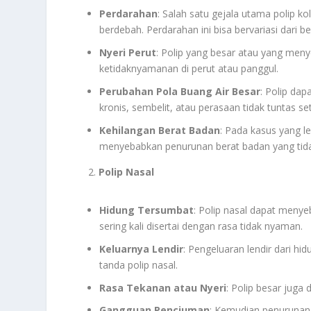
Perdarahan
: Salah satu gejala utama polip kol
berdebah. Perdarahan ini bisa bervariasi dari be
Nyeri Perut
: Polip yang besar atau yang me
ketidaknyamanan di perut atau panggul.
Perubahan Pola Buang Air Besar
: Polip da
kronis, sembelit, atau perasaan tidak tuntas se
Kehilangan Berat Badan
: Pada kasus yang l
menyebabkan penurunan berat badan yang tidak
2.
Polip Nasal
Hidung Tersumbat
: Polip nasal dapat menye
sering kali disertai dengan rasa tidak nyaman.
Keluarnya Lendir
: Pengeluaran lendir dari hi
tanda polip nasal.
Rasa Tekanan atau Nyeri
: Polip besar juga
Gangguan Penciuman
: Kemudian penuruna