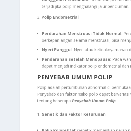
terjadi jika polip menghalangi jalur penciuman.
3.
Polip Endometrial
Perdarahan Menstruasi Tidak Normal
: Per
berkepanjangan selama menstruasi, bisa menja
Nyeri Panggul
: Nyeri atau ketidaknyamanan di
Pendarahan Setelah Menopause
: Pada wa
dapat menjadi indikator polip endometrial dan
PENYEBAB UMUM POLIP
Polip adalah pertumbuhan abnormal di permukaa
Penyebab dan faktor risiko polip dapat bervariasi
tentang beberapa
Penyebab Umum Polip
:
1.
Genetik dan Faktor Keturunan
Polip Kolorektal
: Genetik memainkan peran p