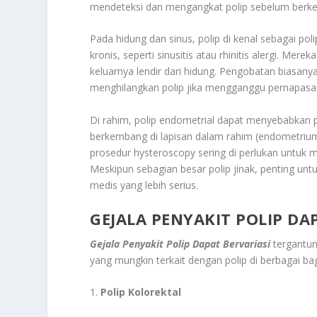
mendeteksi dan mengangkat polip sebelum berk
Pada hidung dan sinus, polip di kenal sebagai pol
kronis, seperti sinusitis atau rhinitis alergi. M
keluarnya lendir dari hidung. Pengobatan biasan
menghilangkan polip jika mengganggu pernapasa
Di rahim, polip endometrial dapat menyebabkan 
berkembang di lapisan dalam rahim (endometriu
prosedur hysteroscopy sering di perlukan untuk 
Meskipun sebagian besar polip jinak, penting un
medis yang lebih serius.
GEJALA PENYAKIT POLIP DA
Gejala Penyakit Polip Dapat Bervariasi
tergantun
yang mungkin terkait dengan polip di berbagai ba
1.
Polip Kolorektal