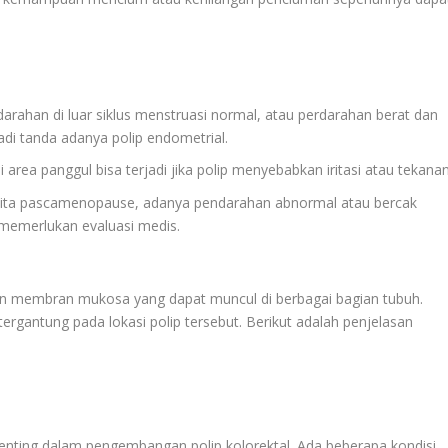
darahan di luar siklus menstruasi normal, atau perdarahan berat dan
di tanda adanya polip endometrial.
 area panggul bisa terjadi jika polip menyebabkan iritasi atau tekanan
nita pascamenopause, adanya pendarahan abnormal atau bercak
 memerlukan evaluasi medis.
n membran mukosa yang dapat muncul di berbagai bagian tubuh.
 tergantung pada lokasi polip tersebut. Berikut adalah penjelasan
enting dalam pengembangan polip kolorektal. Ada beberapa kondisi