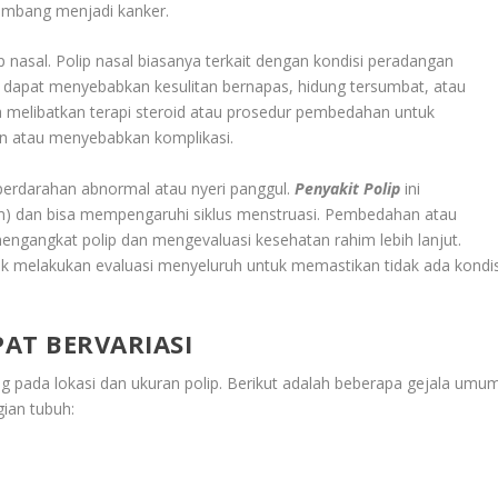
embang menjadi kanker.
ip nasal. Polip nasal biasanya terkait dengan kondisi peradangan
ereka dapat menyebabkan kesulitan bernapas, hidung tersumbat, atau
ya melibatkan terapi steroid atau prosedur pembedahan untuk
n atau menyebabkan komplikasi.
perdarahan abnormal atau nyeri panggul.
Penyakit Polip
ini
m) dan bisa mempengaruhi siklus menstruasi. Pembedahan atau
mengangkat polip dan mengevaluasi kesehatan rahim lebih lanjut.
tuk melakukan evaluasi menyeluruh untuk memastikan tidak ada kondis
PAT BERVARIASI
g pada lokasi dan ukuran polip. Berikut adalah beberapa gejala umu
gian tubuh: