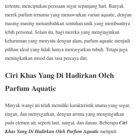
tertentu, menciptakan perasaan segar sepanjang hari. Banyak
merek parfum ternama yang menawarkan varian aquatic, dengan
masing-masing menambahkan sentuhan unik yang membuatnya
lebih personal. Selain itu, bagi mereka yang menginginkan
keharuman yang menyatu dengan alam, parfum aquatic menjadi
pilihan ideal yang tidak hanya menyegarkan tubuh. Tetapi juga
meningkatkan mood dan rasa percaya diri.
Ciri Khas Yang Di Hadirkan Oleh
Parfum Aquatic
Minyak wangi ini telah memiliki karakteristik utama yang segar,
ringan, dan menyegarkan, dengan aroma yang mengingatkan
pada elemen air, seperti laut, sungai, dan danau. Beberapa
Ciri
Khas Yang Di Hadirkan Oleh Parfum Aquatic
meliputi: