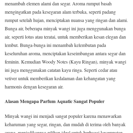
menambah elemen alami dan segar. Aroma rumput basah
mengingatkan pada kesegaran alam terbuka, seperti padang
rumput setelah hujan, menciptakan nuansa yang ringan dan alami.
Bunga air, beberapa minyak wangi ini juga menggunakan bunga
air, seperti lotus atau teratai, untuk memberikan kesan elegan dan
lembut. Bunga-bunga ini menambah kelembutan pada
keseluruhan aroma, menciptakan keseimbangan antara segar dan
feminin. Kemudian Woody Notes (Kayu Ringan), minyak wangi
ini juga menggunakan catatan kayu ringa. Seperti cedar atau
vetiver untuk memberikan kedalaman dan kehangatan yang
harmonis dengan kesegaran air.
Alasan Mengapa Parfum Aquatic Sangat Populer
Minyak wangi ini menjadi sangat populer karena menawarkan
keharuman yang segar, ringan, dan mudah di terima oleh banyak
orang, menjadikannya pilihan ideal untuk berbagai kesempatan.