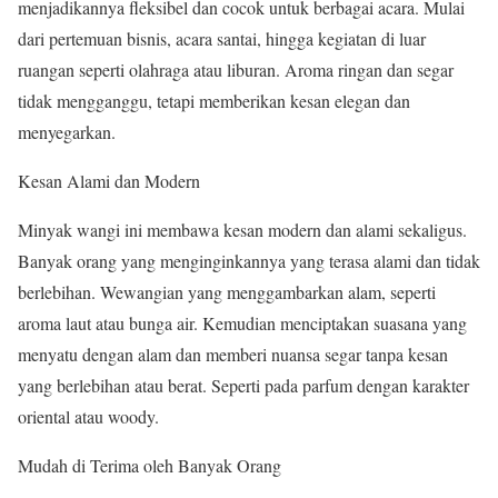
menjadikannya fleksibel dan cocok untuk berbagai acara. Mulai
dari pertemuan bisnis, acara santai, hingga kegiatan di luar
ruangan seperti olahraga atau liburan. Aroma ringan dan segar
tidak mengganggu, tetapi memberikan kesan elegan dan
menyegarkan.
Kesan Alami dan Modern
Minyak wangi ini membawa kesan modern dan alami sekaligus.
Banyak orang yang menginginkannya yang terasa alami dan tidak
berlebihan. Wewangian yang menggambarkan alam, seperti
aroma laut atau bunga air. Kemudian menciptakan suasana yang
menyatu dengan alam dan memberi nuansa segar tanpa kesan
yang berlebihan atau berat. Seperti pada parfum dengan karakter
oriental atau woody.
Mudah di Terima oleh Banyak Orang