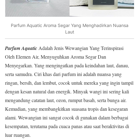
Parfum Aquatic Aroma Segar Yang Menghadirkan Nuansa
Laut
Parfum Aquatic
Adalah Jenis Wewangian Yang Terinspirasi
Oleh Elemen Air, Menyuguhkan Aroma Segar Dan
Menyegarkan. Yang mengingatkan pada keindahan laut, danau,
serta samudra. Ciri khas dari parfum ini adalah nuansa yang
ringan, bersih, dan lembut, cocok untuk mereka yang ingin tampil
dengan kesan natural dan energik. Minyak wangi ini sering kali
mengandung catatan laut, ozon, rumput basah, serta bunga air.
Kemudian, yang membangkitkan suasana tropis dan kesegaran
alami. Wewangian ini sangat cocok di gunakan dalam berbagai
kesempatan, terutama pada cuaca panas atau saat beraktivitas di
luar ruangan.