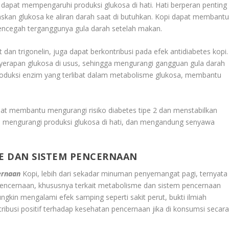
ga dapat mempengaruhi produksi glukosa di hati. Hati berperan penting
kan glukosa ke aliran darah saat di butuhkan. Kopi dapat membant
mencegah terganggunya gula darah setelah makan.
dan trigonelin, juga dapat berkontribusi pada efek antidiabetes kopi.
yerapan glukosa di usus, sehingga mengurangi gangguan gula darah
roduksi enzim yang terlibat dalam metabolisme glukosa, membantu
.
pat membantu mengurangi risiko diabetes tipe 2 dan menstabilkan
in, mengurangi produksi glukosa di hati, dan mengandung senyawa
E DAN SISTEM PENCERNAAN
ernaan
Kopi, lebih dari sekadar minuman penyemangat pagi, ternyata
ncernaan, khususnya terkait metabolisme dan sistem pencernaan
gkin mengalami efek samping seperti sakit perut, bukti ilmiah
busi positif terhadap kesehatan pencernaan jika di konsumsi secar