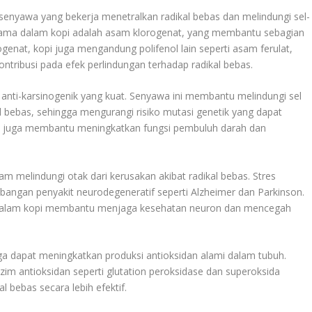
senyawa yang bekerja menetralkan radikal bebas dan melindungi sel-
utama dalam kopi adalah asam klorogenat, yang membantu sebagian
rogenat, kopi juga mengandung polifenol lain seperti asam ferulat,
ntribusi pada efek perlindungan terhadap radikal bebas.
n anti-karsinogenik yang kuat. Senyawa ini membantu melindungi sel
l bebas, sehingga mengurangi risiko mutasi genetik yang dapat
at juga membantu meningkatkan fungsi pembuluh darah dan
am melindungi otak dari kerusakan akibat radikal bebas. Stres
mbangan penyakit neurodegeneratif seperti Alzheimer dan Parkinson.
n dalam kopi membantu menjaga kesehatan neuron dan mencegah
uga dapat meningkatkan produksi antioksidan alami dalam tubuh.
im antioksidan seperti glutation peroksidase dan superoksida
bebas secara lebih efektif.