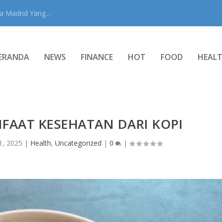
 Madrid Yang...
ERANDA
NEWS
FINANCE
HOT
FOOD
HEAL
FAAT KESEHATAN DARI KOPI
1, 2025
|
Health
,
Uncategorized
|
0
|