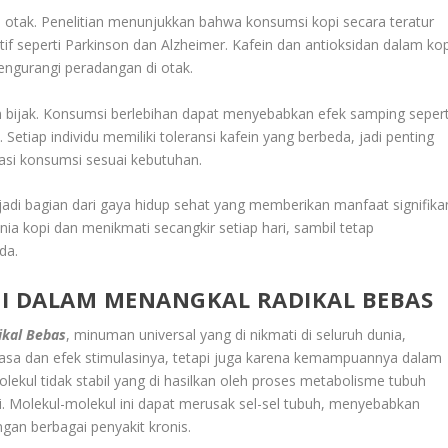
 otak. Penelitian menunjukkan bahwa konsumsi kopi secara teratur
f seperti Parkinson dan Alzheimer. Kafein dan antioksidan dalam kop
engurangi peradangan di otak.
bijak. Konsumsi berlebihan dapat menyebabkan efek samping sepert
tiap individu memiliki toleransi kafein yang berbeda, jadi penting
si konsumsi sesuai kebutuhan.
jadi bagian dari gaya hidup sehat yang memberikan manfaat signifika
nia kopi dan menikmati secangkir setiap hari, sambil tetap
da.
PI DALAM MENANGKAL RADIKAL BEBAS
ikal Bebas
, minuman universal yang di nikmati di seluruh dunia,
rasa dan efek stimulasinya, tetapi juga karena kemampuannya dalam
lekul tidak stabil yang di hasilkan oleh proses metabolisme tubuh
si. Molekul-molekul ini dapat merusak sel-sel tubuh, menyebabkan
ngan berbagai penyakit kronis.