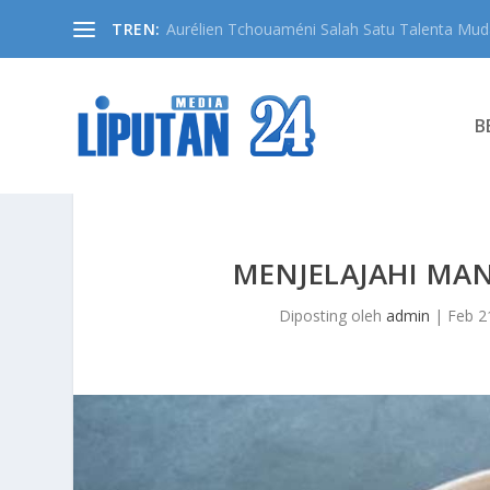
TREN:
Aurélien Tchouaméni Salah Satu Talenta Muda
B
MENJELAJAHI MAN
Diposting oleh
admin
|
Feb 2