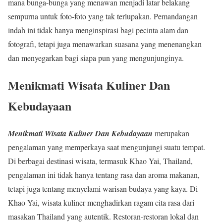
mana bunga-bunga yang menawan menjadi latar belakang
sempurna untuk foto-foto yang tak terlupakan. Pemandangan
indah ini tidak hanya menginspirasi bagi pecinta alam dan
fotografi, tetapi juga menawarkan suasana yang menenangkan
dan menyegarkan bagi siapa pun yang mengunjunginya.
Menikmati Wisata Kuliner Dan
Kebudayaan
Menikmati Wisata Kuliner Dan Kebudayaan
merupakan
pengalaman yang memperkaya saat mengunjungi suatu tempat.
Di berbagai destinasi wisata, termasuk Khao Yai, Thailand,
pengalaman ini tidak hanya tentang rasa dan aroma makanan,
tetapi juga tentang menyelami warisan budaya yang kaya. Di
Khao Yai, wisata kuliner menghadirkan ragam cita rasa dari
masakan Thailand yang autentik. Restoran-restoran lokal dan