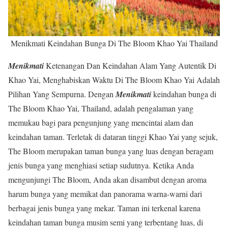
Menikmati Keindahan Bunga Di The Bloom Khao Yai Thailand
Menikmati
Ketenangan Dan Keindahan Alam Yang Autentik Di
Khao Yai, Menghabiskan Waktu Di The Bloom Khao Yai Adalah
Pilihan Yang Sempurna. Dengan
Menikmati
keindahan bunga di
The Bloom Khao Yai, Thailand, adalah pengalaman yang
memukau bagi para pengunjung yang mencintai alam dan
keindahan taman. Terletak di dataran tinggi Khao Yai yang sejuk,
The Bloom merupakan taman bunga yang luas dengan beragam
jenis bunga yang menghiasi setiap sudutnya. Ketika Anda
mengunjungi The Bloom, Anda akan disambut dengan aroma
harum bunga yang memikat dan panorama warna-warni dari
berbagai jenis bunga yang mekar. Taman ini terkenal karena
keindahan taman bunga musim semi yang terbentang luas, di