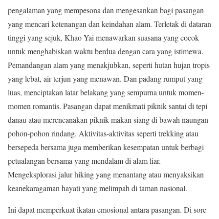
pengalaman yang mempesona dan mengesankan bagi pasangan
yang mencari ketenangan dan keindahan alam. Terletak di dataran
tinggi yang sejuk, Khao Yai menawarkan suasana yang cocok
untuk menghabiskan waktu berdua dengan cara yang istimewa.
Pemandangan alam yang menakjubkan, seperti hutan hujan tropis
yang lebat, air terjun yang menawan. Dan padang rumput yang
luas, menciptakan latar belakang yang sempurna untuk momen-
momen romantis. Pasangan dapat menikmati piknik santai di tepi
danau atau merencanakan piknik makan siang di bawah naungan
pohon-pohon rindang. Aktivitas-aktivitas seperti trekking atau
bersepeda bersama juga memberikan kesempatan untuk berbagi
petualangan bersama yang mendalam di alam liar.
Mengeksplorasi jalur hiking yang menantang atau menyaksikan
keanekaragaman hayati yang melimpah di taman nasional.
Ini dapat memperkuat ikatan emosional antara pasangan. Di sore