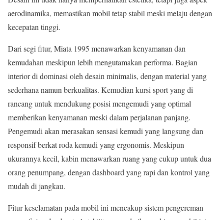
aerodinamika, memastikan mobil tetap stabil meski melaju dengan
kecepatan tinggi.
Dari segi fitur, Miata 1995 menawarkan kenyamanan dan
kemudahan meskipun lebih mengutamakan performa. Bagian
interior di dominasi oleh desain minimalis, dengan material yang
sederhana namun berkualitas. Kemudian kursi sport yang di
rancang untuk mendukung posisi mengemudi yang optimal
memberikan kenyamanan meski dalam perjalanan panjang.
Pengemudi akan merasakan sensasi kemudi yang langsung dan
responsif berkat roda kemudi yang ergonomis. Meskipun
ukurannya kecil, kabin menawarkan ruang yang cukup untuk dua
orang penumpang, dengan dashboard yang rapi dan kontrol yang
mudah di jangkau.
Fitur keselamatan pada mobil ini mencakup sistem pengereman