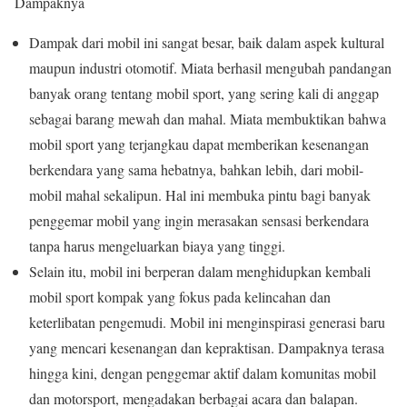
Dampaknya
Dampak dari mobil ini sangat besar, baik dalam aspek kultural
maupun industri otomotif. Miata berhasil mengubah pandangan
banyak orang tentang mobil sport, yang sering kali di anggap
sebagai barang mewah dan mahal. Miata membuktikan bahwa
mobil sport yang terjangkau dapat memberikan kesenangan
berkendara yang sama hebatnya, bahkan lebih, dari mobil-
mobil mahal sekalipun. Hal ini membuka pintu bagi banyak
penggemar mobil yang ingin merasakan sensasi berkendara
tanpa harus mengeluarkan biaya yang tinggi.
Selain itu, mobil ini berperan dalam menghidupkan kembali
mobil sport kompak yang fokus pada kelincahan dan
keterlibatan pengemudi. Mobil ini menginspirasi generasi baru
yang mencari kesenangan dan kepraktisan. Dampaknya terasa
hingga kini, dengan penggemar aktif dalam komunitas mobil
dan motorsport, mengadakan berbagai acara dan balapan.