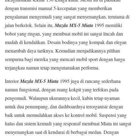
dengan transmisi manual 5-kecepatan yang memberikan
pengalaman mengemudi yang sangat menyenangkan, terutama di
jalan berkelok. Selain itu,
Mazda MX-5 Miata
1995 memiliki
bobot yang ringan, yang membuat mobil ini sangat lincah dan
mudah di kendalikan. Desain bodinya yang kompak dan elegan
menambah daya tariknya. Kemudian menjadikannya pilihan
sempurna bagi mereka yang mencari mobil sport dengan harga
terjangkau namun tetap mengutamakan performa.
Interior
Mazda MX-5 Miata
1995 juga di rancang sederhana
namun fungsional, dengan ruang kokpit yang terfokus pada
pengemudi. Walaupun ukurannya kecil, kabin tetap nyaman
untuk dua penumpang, dan dashboardnya terorganisir dengan
baik untuk memudahkan akses ke kontrol mobil. Suspensi yang
halus dan sistem kemudi yang responsif membuat Miata ini sangat
menyenangkan saat di kendarai di berbagai medan. Dengan