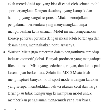
telah meredefinisi apa yang bisa di capai oleh sebuah mobil
sport terjangkau. Dengan desainnya yang kompak dan
handling yang sangat responsif, Miata menonjolkan
pengalaman berkendara yang menyenangkan tanpa
mengorbankan kenyamanan. Mobil ini menyempurnakan
konsep generasi pertama dengan mesin lebih bertenaga dan
desain halus, meningkatkan popularitasnya.
Warisan Miata juga tercermin dalam pengaruhnya terhadap
industri otomotif global. Banyak produsen yang mengadopsi
filosofi desain Miata yang sederhana, ringan, dan fokus pada
kesenangan berkendara. Selain itu, MX-5 Miata telah
menginspirasi banyak mobil sport modern dengan karakter
yang serupa, membuktikan bahwa ukuran kecil dan harga
terjangkau tidak mengurangi kemampuan mobil untuk
memberikan pengalaman mengemudi yang luar biasa.