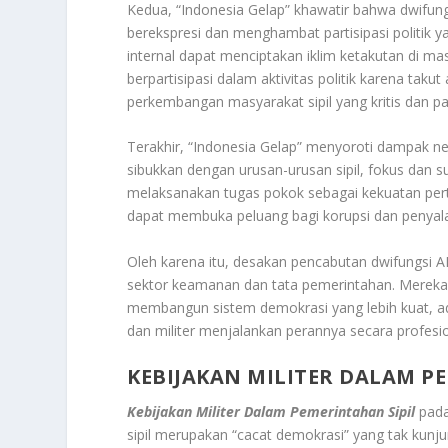
Kedua, “Indonesia Gelap” khawatir bahwa dwifu
berekspresi dan menghambat partisipasi politik 
internal dapat menciptakan iklim ketakutan di ma
berpartisipasi dalam aktivitas politik karena taku
perkembangan masyarakat sipil yang kritis dan part
Terakhir, “Indonesia Gelap” menyoroti dampak nega
sibukkan dengan urusan-urusan sipil, fokus da
melaksanakan tugas pokok sebagai kekuatan pertaha
dapat membuka peluang bagi korupsi dan penyalah
Oleh karena itu, desakan pencabutan dwifungsi A
sektor keamanan dan tata pemerintahan. Mereka
membangun sistem demokrasi yang lebih kuat, adil,
dan militer menjalankan perannya secara profesi
KEBIJAKAN MILITER DALAM P
Kebijakan Militer Dalam Pemerintahan Sipil
pada
sipil merupakan “cacat demokrasi” yang tak kunju