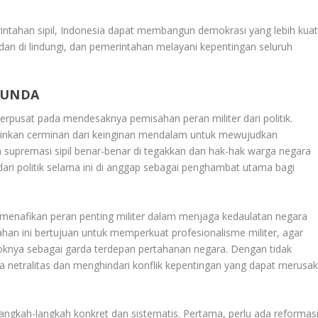
intahan sipil, Indonesia dapat membangun demokrasi yang lebih kuat
ti dan di lindungi, dan pemerintahan melayani kepentingan seluruh
TUNDA
erpusat pada mendesaknya pemisahan peran militer dari politik.
elainkan cerminan dari keinginan mendalam untuk mewujudkan
 supremasi sipil benar-benar di tegakkan dan hak-hak warga negara
dari politik selama ini di anggap sebagai penghambat utama bagi
ti menafikan peran penting militer dalam menjaga kedaulatan negara
han ini bertujuan untuk memperkuat profesionalisme militer, agar
knya sebagai garda terdepan pertahanan negara. Dengan tidak
jaga netralitas dan menghindari konflik kepentingan yang dapat merusa
langkah-langkah konkret dan sistematis. Pertama, perlu ada reformas