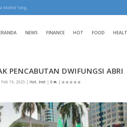
 Madrid Yang...
ERANDA
NEWS
FINANCE
HOT
FOOD
HEAL
AK PENCABUTAN DWIFUNGSI ABRI
|
Feb 19, 2025
|
Hot
,
Inet
|
0
|