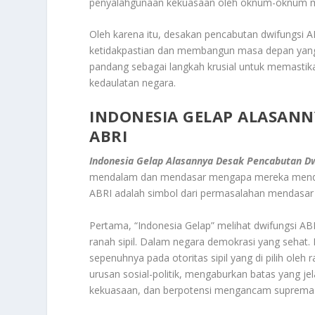
penyalahgunaan kekuasaan oleh oknum-oknum mil
Oleh karena itu, desakan pencabutan dwifungsi AB
ketidakpastian dan membangun masa depan yang l
pandang sebagai langkah krusial untuk memastik
kedaulatan negara.
INDONESIA GELAP ALASAN
ABRI
Indonesia Gelap Alasannya Desak Pencabutan Dw
mendalam dan mendasar mengapa mereka mendes
ABRI adalah simbol dari permasalahan mendasar 
Pertama, “Indonesia Gelap” melihat dwifungsi ABR
ranah sipil. Dalam negara demokrasi yang sehat.
sepenuhnya pada otoritas sipil yang di pilih ole
urusan sosial-politik, mengaburkan batas yang jel
kekuasaan, dan berpotensi mengancam supremasi 