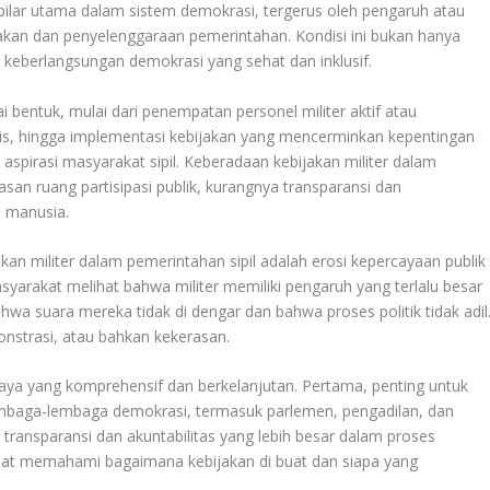
 pilar utama dalam sistem demokrasi, tergerus oleh pengaruh atau
akan dan penyelenggaraan pemerintahan. Kondisi ini bukan hanya
 keberlangsungan demokrasi yang sehat dan inklusif.
i bentuk, mulai dari penempatan personel militer aktif atau
gis, hingga implementasi kebijakan yang mencerminkan kepentingan
n aspirasi masyarakat sipil. Keberadaan kebijakan militer dalam
an ruang partisipasi publik, kurangnya transparansi dan
i manusia.
akan militer dalam pemerintahan sipil adalah erosi kepercayaan publik
arakat melihat bahwa militer memiliki pengaruh yang terlalu besar
 suara mereka tidak di dengar dan bahwa proses politik tidak adil
onstrasi, atau bahkan kekerasan.
aya yang komprehensif dan berkelanjutan. Pertama, penting untuk
embaga-lembaga demokrasi, termasuk parlemen, pengadilan, dan
ransparansi dan akuntabilitas yang lebih besar dalam proses
pat memahami bagaimana kebijakan di buat dan siapa yang