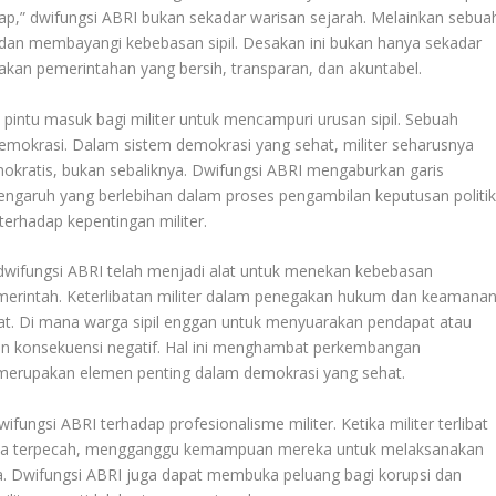
ap,” dwifungsi ABRI bukan sekadar warisan sejarah. Melainkan sebua
dan membayangi kebebasan sipil. Desakan ini bukan hanya sekadar
n akan pemerintahan yang bersih, transparan, dan akuntabel.
 pintu masuk bagi militer untuk mencampuri urusan sipil. Sebuah
demokrasi. Dalam sistem demokrasi yang sehat, militer seharusnya
demokratis, bukan sebaliknya. Dwifungsi ABRI mengaburkan garis
engaruh yang berlebihan dalam proses pengambilan keputusan politik
terhadap kepentingan militer.
wifungsi ABRI telah menjadi alat untuk menekan kebebasan
merintah. Keterlibatan militer dalam penegakan hukum dan keamana
kat. Di mana warga sipil enggan untuk menyuarakan pendapat atau
kan konsekuensi negatif. Hal ini menghambat perkembangan
ang merupakan elemen penting dalam demokrasi yang sehat.
fungsi ABRI terhadap profesionalisme militer. Ketika militer terlibat
reka terpecah, mengganggu kemampuan mereka untuk melaksanakan
. Dwifungsi ABRI juga dapat membuka peluang bagi korupsi dan