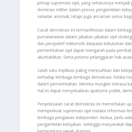
prinsip supremasi sipil, yang seharusnya menjadi
dominasi militer dalam proses pengambilan kebij
sekadar anomali, tetapi juga ancaman serius bagi
Cacat demokrasi ini termanifestasi dalam berbaga
purnawirawan dalam jabatan-jabatan sipil strate
dan perspektif militeristik daripada kebutuhan da
pemerintahan sipil dapat mengarah pada pembatas
akuntabilitas. Serta potensi pelanggaran hak asas
Salah satu implikasi paling meresahkan dari kebij
terhadap lembaga-lembaga demokrasi. Ketika masy
dalam pemerintahan. Mereka mungkin merasa bahwa
Hal ini dapat menyebabkan apatisme politik, dem
Penyelesaian cacat demokrasi ini memerlukan up
memperkuat supremasi sipil melalui reformasi l
lembaga pengawas independen. Kedua, perlu ada t
pengambilan kebijakan. Sehingga masyarakat da
bertanggung jawab atasnya.