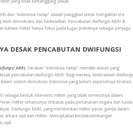
iter yang tidak bertanggung jawab.
RI dari “Indonesia Gelap” adalah panggilan untuk mengakhiri era
ebih demokratis dan berkeadilan. Pencabutan dwifungsi ABRI di
an bahwa militer hanya fokus pada tugas pokoknya sebagai penjaga
NYA DESAK PENCABUTAN DWIFUNGSI
ifungsi ABRI,
Gerakan “Indonesia Gelap” memiliki alasan yang
ak pencabutan dwifungsi ABRI. Bagi mereka, keberadaan dwifungs
dalam sistem demokrasi Indonesia yang belum sepenuhnya teratasi.
I sebagai bentuk intervensi militer yang tidak semestinya dalam
 Peran militer seharusnya terbatas pada pertahanan negara dan tundu
h rakyat. Dwifungsi ABRI, yang memberikan militer peran ganda dalam
as antara sipil dan militer. Menciptakan ketidakseimbangan
sipil.