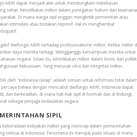
ngsi ABRI dapat menjadi alat untuk membungkam kebebasan
yang sehat. Keterlibatan militer dalam penegakan hukum dan keamana
syarakat. Di mana warga sipil enggan mengkritik pemerintah atau
t akan intimidasi atau tindakan represif. Hal ini menghambat
isipatif.
tif dwifungsi ABRI terhadap profesionalisme militer. Ketika militer d
n sumber daya mereka terbagi. Mengganggu kemampuan mereka untuk
nan negara. Selain itu, keterlibatan militer dalam bisnis dan politik
gunaan kekuasaan. Yang merusak citra dan integritas militer.
BRI oleh “Indonesia Gelap” adalah seruan untuk reformasi total dala
 percaya bahwa dengan mencabut dwifungsi ABRI, Indonesia dapat
 dan berkeadilan, di mana hak-hak sipil di hormati dan di lindungi,
onal sebagai penjaga kedaulatan negara.
EMERINTAHAN SIPIL
 Keberadaan kebijakan militer yang meresap dalam pemerintahan
ng selesai di Indonesia. Fenomena ini merujuk pada situasi di mana