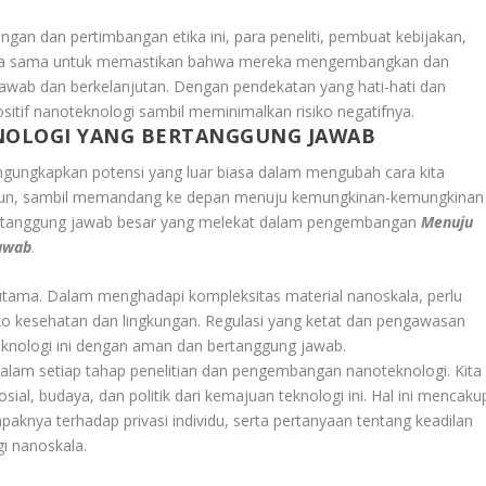
an dan pertimbangan etika ini, para peneliti, pembuat kebijakan,
erja sama untuk memastikan bahwa mereka mengembangkan dan
wab dan berkelanjutan. Dengan pendekatan yang hati-hati dan
sitif nanoteknologi sambil meminimalkan risiko negatifnya.
NOLOGI YANG BERTANGGUNG JAWAB
engungkapkan potensi yang luar biasa dalam mengubah cara kita
mun, sambil memandang ke depan menuju kemungkinan-kemungkinan
an tanggung jawab besar yang melekat dalam pengembangan
Menuju
awab
.
utama. Dalam menghadapi kompleksitas material nanoskala, perlu
ko kesehatan dan lingkungan. Regulasi yang ketat dan pengawasan
knologi ini dengan aman dan bertanggung jawab.
dalam setiap tahap penelitian dan pengembangan nanoteknologi. Kita
al, budaya, dan politik dari kemajuan teknologi ini. Hal ini mencaku
aknya terhadap privasi individu, serta pertanyaan tentang keadilan
gi nanoskala.