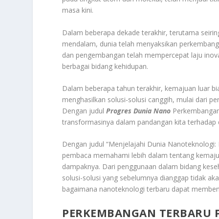
masa kini.
Dalam beberapa dekade terakhir, terutama seir
mendalam, dunia telah menyaksikan perkembangan 
dan pengembangan telah mempercepat laju inova
berbagai bidang kehidupan.
Dalam beberapa tahun terakhir, kemajuan luar bia
menghasilkan solusi-solusi canggih, mulai dari pe
Dengan judul
Progres Dunia Nano
Perkembangan T
transformasinya dalam pandangan kita terhadap duni
Dengan judul “Menjelajahi Dunia Nanoteknologi:
pembaca memahami lebih dalam tentang kemajuan 
dampaknya. Dari penggunaan dalam bidang keseha
solusi-solusi yang sebelumnya dianggap tidak ak
bagaimana nanoteknologi terbaru dapat memben
PERKEMBANGAN TERBARU 