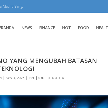
 Madrid Yang...
ERANDA
NEWS
FINANCE
HOT
FOOD
HEAL
NO YANG MENGUBAH BATASAN
TEKNOLOGI
n
|
Nov 3, 2025
|
Inet
|
0
|