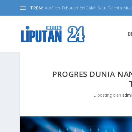
TREN:
Aurélien Tchouaméni Salah Satu Talenta Muda
B
PROGRES DUNIA NA
Diposting oleh
admi