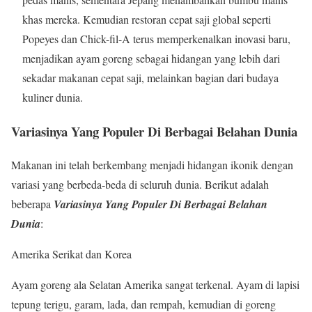
khas mereka. Kemudian restoran cepat saji global seperti
Popeyes dan Chick-fil-A terus memperkenalkan inovasi baru,
menjadikan ayam goreng sebagai hidangan yang lebih dari
sekadar makanan cepat saji, melainkan bagian dari budaya
kuliner dunia.
Variasinya Yang Populer Di Berbagai Belahan Dunia
Makanan ini telah berkembang menjadi hidangan ikonik dengan
variasi yang berbeda-beda di seluruh dunia. Berikut adalah
beberapa
Variasinya Yang Populer Di Berbagai Belahan
Dunia
:
Amerika Serikat dan Korea
Ayam goreng ala Selatan Amerika sangat terkenal. Ayam di lapisi
tepung terigu, garam, lada, dan rempah, kemudian di goreng