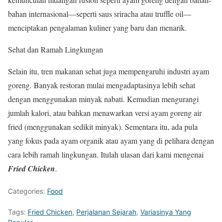
bahan internasional—seperti saus sriracha atau truffle oil—
menciptakan pengalaman kuliner yang baru dan menarik.
Sehat dan Ramah Lingkungan
Selain itu, tren makanan sehat juga mempengaruhi industri ayam
goreng. Banyak restoran mulai mengadaptasinya lebih sehat
dengan menggunakan minyak nabati. Kemudian mengurangi
jumlah kalori, atau bahkan menawarkan versi ayam goreng air
fried (menggunakan sedikit minyak). Sementara itu, ada pula
yang fokus pada ayam organik atau ayam yang di pelihara dengan
cara lebih ramah lingkungan. Itulah ulasan dari kami mengenai
Fried Chicken
.
Categories:
Food
Tags:
Fried Chicken
,
Perjalanan Sejarah
,
Variasinya Yang