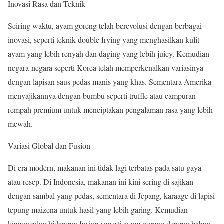
Inovasi Rasa dan Teknik
Seiring waktu, ayam goreng telah berevolusi dengan berbagai
inovasi, seperti teknik double frying yang menghasilkan kulit
ayam yang lebih renyah dan daging yang lebih juicy. Kemudian
negara-negara seperti Korea telah memperkenalkan variasinya
dengan lapisan saus pedas manis yang khas. Sementara Amerika
menyajikannya dengan bumbu seperti truffle atau campuran
rempah premium untuk menciptakan pengalaman rasa yang lebih
mewah.
Variasi Global dan Fusion
Di era modern, makanan ini tidak lagi terbatas pada satu gaya
atau resep. Di Indonesia, makanan ini kini sering di sajikan
dengan sambal yang pedas, sementara di Jepang, karaage di lapisi
tepung maizena untuk hasil yang lebih garing. Kemudian
kemunculan hidangan fusion seperti ayam goreng dengan bahan-