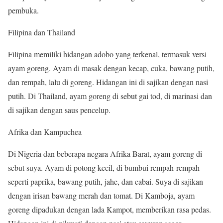
pembuka.
Filipina dan Thailand
Filipina memiliki hidangan adobo yang terkenal, termasuk versi
ayam goreng. Ayam di masak dengan kecap, cuka, bawang putih,
dan rempah, lalu di goreng. Hidangan ini di sajikan dengan nasi
putih. Di Thailand, ayam goreng di sebut gai tod, di marinasi dan
di sajikan dengan saus pencelup.
Afrika dan Kampuchea
Di Nigeria dan beberapa negara Afrika Barat, ayam goreng di
sebut suya. Ayam di potong kecil, di bumbui rempah-rempah
seperti paprika, bawang putih, jahe, dan cabai. Suya di sajikan
dengan irisan bawang merah dan tomat. Di Kamboja, ayam
goreng dipadukan dengan lada Kampot, memberikan rasa pedas.