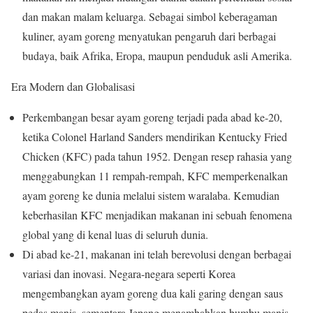
dan makan malam keluarga. Sebagai simbol keberagaman
kuliner, ayam goreng menyatukan pengaruh dari berbagai
budaya, baik Afrika, Eropa, maupun penduduk asli Amerika.
Era Modern dan Globalisasi
Perkembangan besar ayam goreng terjadi pada abad ke-20,
ketika Colonel Harland Sanders mendirikan Kentucky Fried
Chicken (KFC) pada tahun 1952. Dengan resep rahasia yang
menggabungkan 11 rempah-rempah, KFC memperkenalkan
ayam goreng ke dunia melalui sistem waralaba. Kemudian
keberhasilan KFC menjadikan makanan ini sebuah fenomena
global yang di kenal luas di seluruh dunia.
Di abad ke-21, makanan ini telah berevolusi dengan berbagai
variasi dan inovasi. Negara-negara seperti Korea
mengembangkan ayam goreng dua kali garing dengan saus
pedas manis, sementara Jepang menambahkan bumbu manis