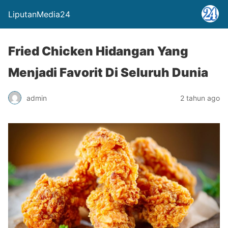
LiputanMedia24
Fried Chicken Hidangan Yang
Menjadi Favorit Di Seluruh Dunia
admin
2 tahun ago