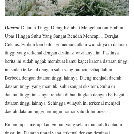
Daerah
Dataran Tinggi Dieng Kembali Mengeluarkan Embun
Upas Hingga Suhu Yang Sangat Rendah Mencapi 1 Derajat
Celcius. Embun kembali lagi memunculkan wujudnya di dataran
tinggi yang terkenal dengan destinasi wisatanya ini. Pastinya
berita ini sudah nggak membuat kamu kaget karena dataran tinggi
ini sudah terkenal dengan salju yang muncul setiap tahun.
Berbeda dengan dataran tinggi lainnya, Dieng menjadi daerah
dataran tinggi yang memiliki suhu sangat ekstrem. Suhu di
dataran tinggi ini sangat rendah di bandingkan dengan berbagai
dataran tinggi lainnya. Sehingga wilayah ini terkenal menjadi
daerah dataran tinggi terdingin nomor satu di Indonesia.
Embun upas merupakan embun yang selalu muncul di dataran
tinggi ini. Dataran tinggi yang terkenal dengan destinasi