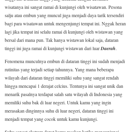
wisatanya ini sangat ramai di kunjungi oleh wisatawan. Pesona
salju atau embun yang muncul juga menjadi daya tarik tersendiri
bagi para wisatawan untuk mengenjungi tempat ini. Nggak heran
lagi jika tempat ini selalu ramai di kunjungi oleh wistawan yang
bersal dari mana pun. Tak hanya wistawan lokal saja, dataran
tinggi ini juga ramai di kunjungi wistawan dari luar
Daerah
.
Fenomena munculnya embun di dataran tinggi ini sudah menjadi
rutinitas yang terjadi setiap tahunnya. Yang mana beberapa
wilayah dari dataran tinggi memiliki suhu yang sangat rendah
hingga mencapai 1 derajat celcius. Tentunya ini sangat unik dan
menarik pasalnya terdapat salah satu wilayah di Indonesia yang
memiliki suhu bak di luar negeri. Untuk kamu yang ingin
merasakan dinginnya suhu di luar negeri, dataran tinggi ini
menjadi tempat yang cocok untuk kamu kunjungi.
Suhu sangat ekstrem dapat kamu rasakan ketika mengunjungi