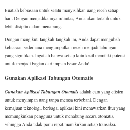
Buatlah kebiasaan untuk selalu menyisihkan uang receh setiap
hari. Dengan menjadikannya rutinitas, Anda akan terlatih untuk
lebih disiplin dalam menabung.
Dengan mengikuti langkah-langkah ini, Anda dapat mengubah
kebiasaan sederhana mengumpulkan receh menjadi tabungan
yang signifikan. Ingatlah bahwa setiap koin kecil memiliki potensi
untuk menjadi bagian dari impian besar Anda!
Gunakan Aplikasi Tabungan Otomatis
Gunakan Aplikasi Tabungan Otomatis
adalah cara yang efisien
untuk menyimpan uang tanpa merasa terbebani. Dengan
kemajuan teknologi, berbagai aplikasi kini menawarkan fitur yang
memungkinkan pengguna untuk menabung secara otomatis,
sehingga Anda tidak perlu repot memikirkan setiap transaksi.