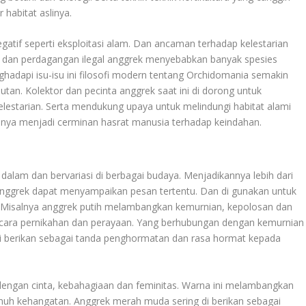
habitat aslinya.
f seperti eksploitasi alam. Dan ancaman terhadap kelestarian
iar dan perdagangan ilegal anggrek menyebabkan banyak spesies
adapi isu-isu ini filosofi modern tentang Orchidomania semakin
tan. Kolektor dan pecinta anggrek saat ini di dorong untuk
lestarian. Serta mendukung upaya untuk melindungi habitat alami
anya menjadi cerminan hasrat manusia terhadap keindahan.
dalam dan bervariasi di berbagai budaya. Menjadikannya lebih dari
anggrek dapat menyampaikan pesan tertentu. Dan di gunakan untuk
 Misalnya anggrek putih melambangkan kemurnian, kepolosan dan
acara pernikahan dan perayaan. Yang berhubungan dengan kemurnian
a di berikan sebagai tanda penghormatan dan rasa hormat kepada
 dengan cinta, kebahagiaan dan feminitas. Warna ini melambangkan
uh kehangatan. Anggrek merah muda sering di berikan sebagai