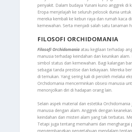
penyakit. Dalam budaya Yunani kuno anggrek di 
Eropa menjelajah ke seluruh pelosok dunia un
mereka kembali ke kebun raya dan rumah kaca di 
kemewahan. Serta menjadi salah satu tanaman hias
FILOSOFI ORCHIDOMANIA
Filosofi Orchidomania
atau kegilaan terhadap an
manusia terhadap keindahan dan keunikan alam.
simbol status dan kemewahan. Bagi kalangan ban
sebagai tanda prestise dan kekayaan. Mereka berk
di temukan. Yang sering kali di peroleh melalui ek
Orchidomania mencerminkan obsesi manusia unt
menonjolkan diri di hadapan orang lain.
Selain aspek material dan estetika Orchidomania
manusia dengan alam. Anggrek dengan keanekara
keindahan dan misteri alam yang tak terbatas. M
Tetapi juga tentang memahami dan menghargai pr
mengembangkan pengetahuan mendalam tentang bot