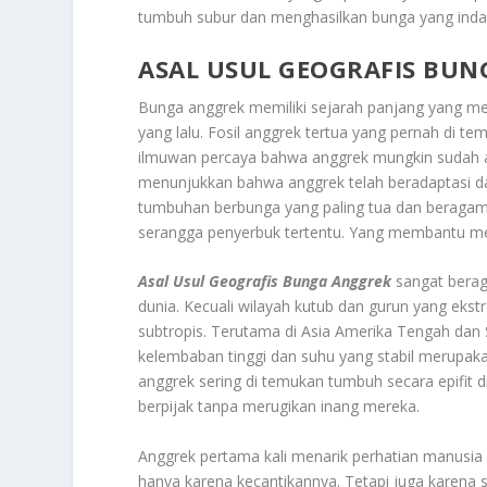
tumbuh subur dan menghasilkan bunga yang inda
ASAL USUL GEOGRAFIS BU
Bunga anggrek memiliki sejarah panjang yang mena
yang lalu. Fosil anggrek tertua yang pernah di te
ilmuwan percaya bahwa anggrek mungkin sudah ada 
menunjukkan bahwa anggrek telah beradaptasi dan
tumbuhan berbunga yang paling tua dan beragam.
serangga penyerbuk tertentu. Yang membantu men
Asal Usul Geografis Bunga Anggrek
sangat berag
dunia. Kecuali wilayah kutub dan gurun yang ekst
subtropis. Terutama di Asia Amerika Tengah dan S
kelembaban tinggi dan suhu yang stabil merupakan
anggrek sering di temukan tumbuh secara epifit
berpijak tanpa merugikan inang mereka.
Anggrek pertama kali menarik perhatian manusia 
hanya karena kecantikannya. Tetapi juga karena