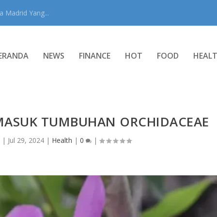
 Madrid Yang...
ERANDA
NEWS
FINANCE
HOT
FOOD
HEAL
MASUK TUMBUHAN ORCHIDACEAE
n
|
Jul 29, 2024
|
Health
|
0
|