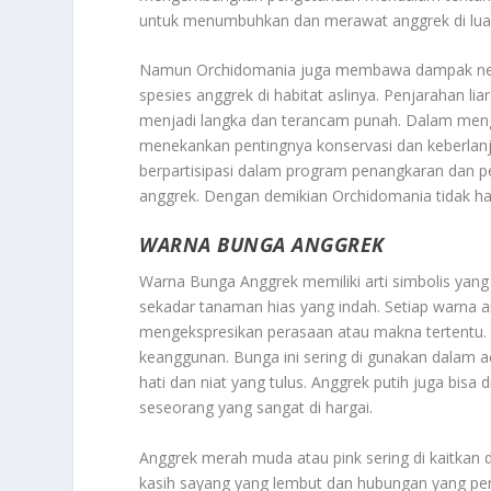
untuk menumbuhkan dan merawat anggrek di luar 
Namun Orchidomania juga membawa dampak negati
spesies anggrek di habitat aslinya. Penjarahan l
menjadi langka dan terancam punah. Dalam mengh
menekankan pentingnya konservasi dan keberlanju
berpartisipasi dalam program penangkaran dan pe
anggrek. Dengan demikian Orchidomania tidak h
WARNA BUNGA ANGGREK
Warna Bunga Anggrek memiliki arti simbolis yang 
sekadar tanaman hias yang indah. Setiap warna 
mengekspresikan perasaan atau makna tertentu.
keanggunan. Bunga ini sering di gunakan dalam 
hati dan niat yang tulus. Anggrek putih juga bis
seseorang yang sangat di hargai.
Anggrek merah muda atau pink sering di kaitkan
kasih sayang yang lembut dan hubungan yang pen