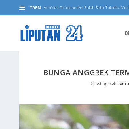
TREN:
Aurélien Tchouaméni Salah Satu Talenta Muda
B
BUNGA ANGGREK TER
Diposting oleh
admi