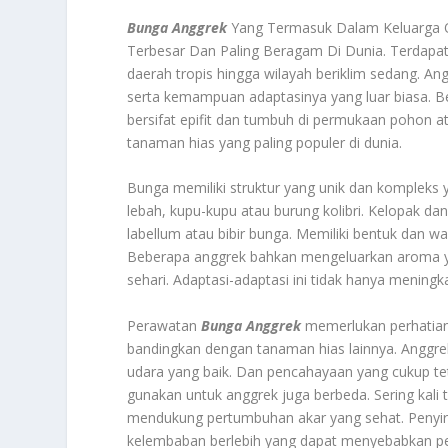
Bunga Anggrek
Yang Termasuk Dalam Keluarga 
Terbesar Dan Paling Beragam Di Dunia. Terdapat l
daerah tropis hingga wilayah beriklim sedang. A
serta kemampuan adaptasinya yang luar biasa. B
bersifat epifit dan tumbuh di permukaan pohon 
tanaman hias yang paling populer di dunia.
Bunga memiliki struktur yang unik dan kompleks 
lebah, kupu-kupu atau burung kolibri. Kelopak da
labellum atau bibir bunga. Memiliki bentuk dan
Beberapa anggrek bahkan mengeluarkan aroma y
sehari. Adaptasi-adaptasi ini tidak hanya menin
Perawatan
Bunga Anggrek
memerlukan perhatian
bandingkan dengan tanaman hias lainnya. Anggr
udara yang baik. Dan pencahayaan yang cukup tet
gunakan untuk anggrek juga berbeda. Sering kali 
mendukung pertumbuhan akar yang sehat. Penyira
kelembaban berlebih yang dapat menyebabkan p