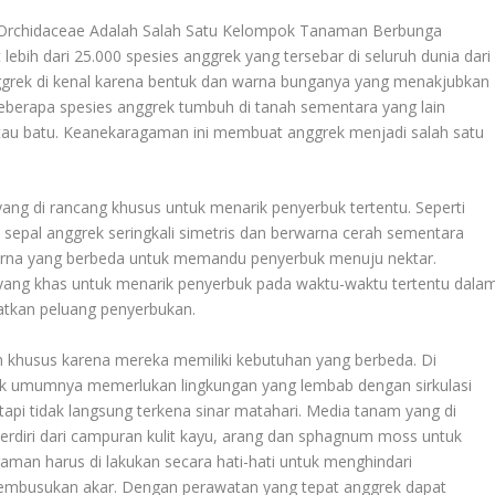
Orchidaceae Adalah Salah Satu Kelompok Tanaman Berbunga
ebih dari 25.000 spesies anggrek yang tersebar di seluruh dunia dari
nggrek di kenal karena bentuk dan warna bunganya yang menakjubkan
eberapa spesies anggrek tumbuh di tanah sementara yang lain
atau batu. Keanekaragaman ini membuat anggrek menjadi salah satu
yang di rancang khusus untuk menarik penyerbuk tertentu. Seperti
n sepal anggrek seringkali simetris dan berwarna cerah sementara
 warna yang berbeda untuk memandu penyerbuk menuju nektar.
ang khas untuk menarik penyerbuk pada waktu-waktu tertentu dala
gkatkan peluang penyerbukan.
 khusus karena mereka memiliki kebutuhan yang berbeda. Di
ek umumnya memerlukan lingkungan yang lembab dengan sirkulasi
api tidak langsung terkena sinar matahari. Media tanam yang di
terdiri dari campuran kulit kayu, arang dan sphagnum moss untuk
man harus di lakukan secara hati-hati untuk menghindari
embusukan akar. Dengan perawatan yang tepat anggrek dapat