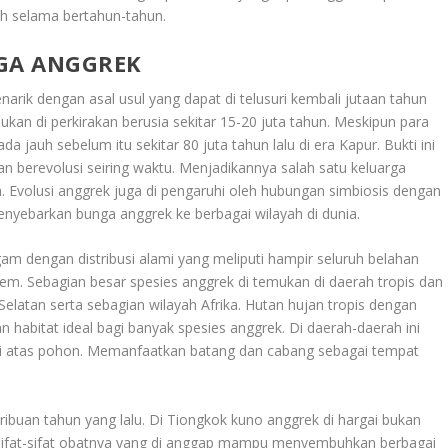
h selama bertahun-tahun.
NGA ANGGREK
rik dengan asal usul yang dapat di telusuri kembali jutaan tahun
mukan di perkirakan berusia sekitar 15-20 juta tahun. Meskipun para
jauh sebelum itu sekitar 80 juta tahun lalu di era Kapur. Bukti ini
 berevolusi seiring waktu. Menjadikannya salah satu keluarga
 Evolusi anggrek juga di pengaruhi oleh hubungan simbiosis dengan
yebarkan bunga anggrek ke berbagai wilayah di dunia.
am dengan distribusi alami yang meliputi hampir seluruh belahan
rem. Sebagian besar spesies anggrek di temukan di daerah tropis dan
elatan serta sebagian wilayah Afrika. Hutan hujan tropis dengan
 habitat ideal bagi banyak spesies anggrek. Di daerah-daerah ini
 di atas pohon. Memanfaatkan batang dan cabang sebagai tempat
ribuan tahun yang lalu. Di Tiongkok kuno anggrek di hargai bukan
 sifat-sifat obatnya yang di anggap mampu menyembuhkan berbagai