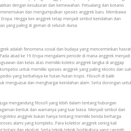
kaitkan dengan kesuburan dan kemewahan. Petualang dan botanis
tuk menemukan dan mengumpulkan spesies anggrek baru. Membawa
Eropa. Hingga kini anggrek tetap menjadi simbol keindahan dan
 yang paling di gemari di seluruh dunia.
ggrek adalah fenomena sosial dan budaya yang mencerminkan hasra
 Pada abad ke 19 Eropa mengalami periode di mana anggrek menjadi
gsawan dan kelas atas memiliki koleksi anggrek langka di anggap
ompetisi untuk memiliki spesies anggrek yang paling eksotis dan suli
spedisi yang berbahaya ke hutan-hutan tropis. Filosofi di balik
uk menguasai dan menghargai keindahan alam. Serta dorongan untu
 juga mengandung filosofi yang lebih dalam tentang hubungan
gaman bentuk dan warnanya yang luar biasa. Menjadi simbol dari
engoleksi anggrek bukan hanya tentang memiliki benda berharga.
oses alami yang kompleks. Para kolektor anggrek sering kali
ani dan ekologi. Serta teknik-teknik hortikultura yang canggih