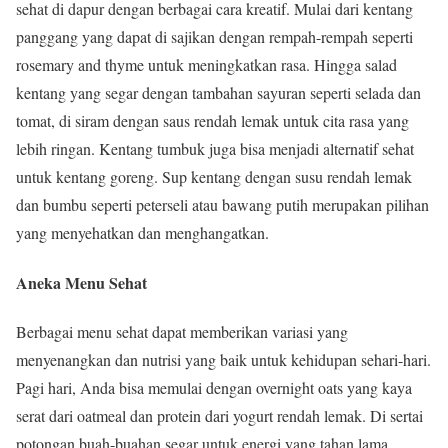
sehat di dapur dengan berbagai cara kreatif. Mulai dari kentang
panggang yang dapat di sajikan dengan rempah-rempah seperti
rosemary and thyme untuk meningkatkan rasa. Hingga salad
kentang yang segar dengan tambahan sayuran seperti selada dan
tomat, di siram dengan saus rendah lemak untuk cita rasa yang
lebih ringan. Kentang tumbuk juga bisa menjadi alternatif sehat
untuk kentang goreng. Sup kentang dengan susu rendah lemak
dan bumbu seperti peterseli atau bawang putih merupakan pilihan
yang menyehatkan dan menghangatkan.
Aneka Menu Sehat
Berbagai menu sehat dapat memberikan variasi yang
menyenangkan dan nutrisi yang baik untuk kehidupan sehari-hari.
Pagi hari, Anda bisa memulai dengan overnight oats yang kaya
serat dari oatmeal dan protein dari yogurt rendah lemak. Di sertai
potongan buah-buahan segar untuk energi yang tahan lama.