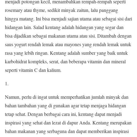
menjadi potongan kecil, menambahkan rempah-rempah seperti
rosemary atau thyme, sedikit minyak zaitun, lalu panggang
hingga matang. Ini bisa menjadi sajian utama atau sebagai sisi dari
hidangan lain. Salad kentang adalah hidangan yang segar dan
bisa dijadikan sebagai makanan utama atau sisi. Ditambah dengan
saus yogurt rendah lemak atau mayones yang rendah lemak untuk
rasa yang lebih ringan. Kentang adalah sumber yang baik untuk
karbohidrat kompleks, serat, dan beberapa vitamin dan mineral
seperti vitamin C dan kalium.
Namun, perlu di ingat untuk memperhatikan jumlah minyak dan
bahan tambahan yang di gunakan agar tetap menjaga hidangan
tetap sehat. Dengan berbagai cara ini, kentang dapat menjadi
inspirasi yang sehat dan lezat di dapur Anda. Kentang merupakan
bahan makanan yang serbaguna dan dapat memberikan inspirasi