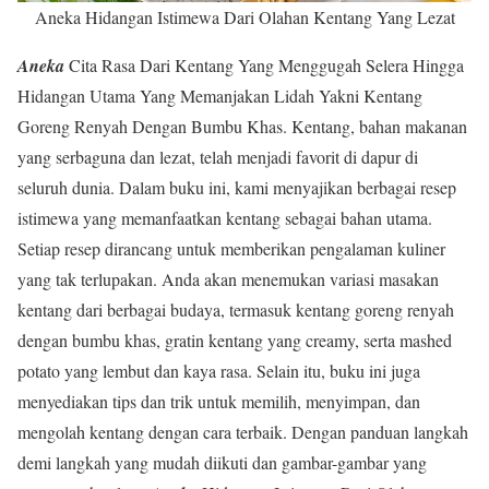
Aneka Hidangan Istimewa Dari Olahan Kentang Yang Lezat
Aneka
Cita Rasa Dari Kentang Yang Menggugah Selera Hingga
Hidangan Utama Yang Memanjakan Lidah Yakni Kentang
Goreng Renyah Dengan Bumbu Khas. Kentang, bahan makanan
yang serbaguna dan lezat, telah menjadi favorit di dapur di
seluruh dunia. Dalam buku ini, kami menyajikan berbagai resep
istimewa yang memanfaatkan kentang sebagai bahan utama.
Setiap resep dirancang untuk memberikan pengalaman kuliner
yang tak terlupakan. Anda akan menemukan variasi masakan
kentang dari berbagai budaya, termasuk kentang goreng renyah
dengan bumbu khas, gratin kentang yang creamy, serta mashed
potato yang lembut dan kaya rasa. Selain itu, buku ini juga
menyediakan tips dan trik untuk memilih, menyimpan, dan
mengolah kentang dengan cara terbaik. Dengan panduan langkah
demi langkah yang mudah diikuti dan gambar-gambar yang