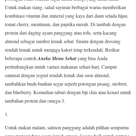
Untuk makan siang, salad sayuran berbagai warna memberikan
kombinasi vitamin dan mineral yang kaya dari daun selada hijau,
tomat cherry, mentimun, dan paprika merah. Di tambah dengan
protein dari daging ayam panggang atau tofu, serta kacang
almond sebagai sumber lemak sehat. Sirami dengan dressing
rendah lemak untuk menjaga kalori tetap terkendali. Berikut
beberapa contoh
Aneka Menu Sehat
yang bisa Anda
pertimbangkan untuk variasi makanan sehari-hari. Campur
oatmeal dengan yogurt rendah lemak dan susu almond,
tambahkan buah-buahan segar seperti potongan pisang, stroberi,
dan blueberry. Kemudian taburi dengan biji chia atau kenari untuk
tambahan protein dan omega-3.
Untuk makan malam, salmon panggang adalah pilihan sempurna
yang mengandung asam lemak omega-3 yang baik untuk jantung.