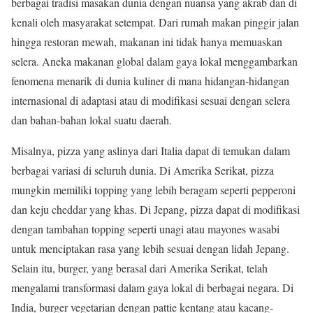
berbagai tradisi masakan dunia dengan nuansa yang akrab dan di
kenali oleh masyarakat setempat. Dari rumah makan pinggir jalan
hingga restoran mewah, makanan ini tidak hanya memuaskan
selera. Aneka makanan global dalam gaya lokal menggambarkan
fenomena menarik di dunia kuliner di mana hidangan-hidangan
internasional di adaptasi atau di modifikasi sesuai dengan selera
dan bahan-bahan lokal suatu daerah.
Misalnya, pizza yang aslinya dari Italia dapat di temukan dalam
berbagai variasi di seluruh dunia. Di Amerika Serikat, pizza
mungkin memiliki topping yang lebih beragam seperti pepperoni
dan keju cheddar yang khas. Di Jepang, pizza dapat di modifikasi
dengan tambahan topping seperti unagi atau mayones wasabi
untuk menciptakan rasa yang lebih sesuai dengan lidah Jepang.
Selain itu, burger, yang berasal dari Amerika Serikat, telah
mengalami transformasi dalam gaya lokal di berbagai negara. Di
India, burger vegetarian dengan pattie kentang atau kacang-