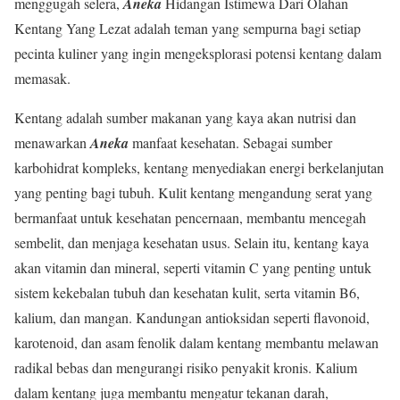
menggugah selera,
Aneka
Hidangan Istimewa Dari Olahan
Kentang Yang Lezat adalah teman yang sempurna bagi setiap
pecinta kuliner yang ingin mengeksplorasi potensi kentang dalam
memasak.
Kentang adalah sumber makanan yang kaya akan nutrisi dan
menawarkan
Aneka
manfaat kesehatan. Sebagai sumber
karbohidrat kompleks, kentang menyediakan energi berkelanjutan
yang penting bagi tubuh. Kulit kentang mengandung serat yang
bermanfaat untuk kesehatan pencernaan, membantu mencegah
sembelit, dan menjaga kesehatan usus. Selain itu, kentang kaya
akan vitamin dan mineral, seperti vitamin C yang penting untuk
sistem kekebalan tubuh dan kesehatan kulit, serta vitamin B6,
kalium, dan mangan. Kandungan antioksidan seperti flavonoid,
karotenoid, dan asam fenolik dalam kentang membantu melawan
radikal bebas dan mengurangi risiko penyakit kronis. Kalium
dalam kentang juga membantu mengatur tekanan darah,