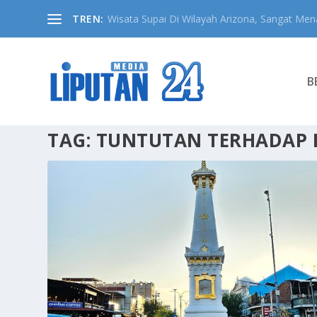
TREN:
Wisata Supai Di Wilayah Arizona, Sangat Mena
B
TAG:
TUNTUTAN TERHADAP R