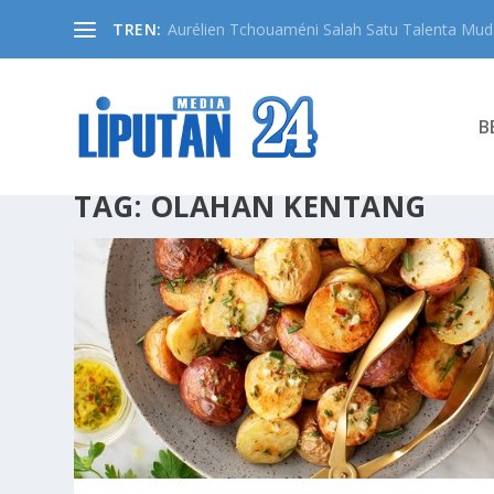
TREN:
Aurélien Tchouaméni Salah Satu Talenta Muda
B
TAG:
OLAHAN KENTANG