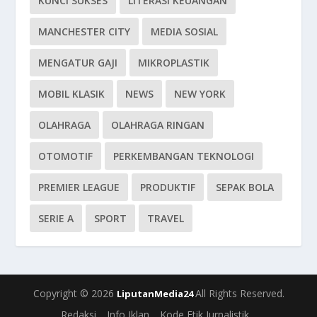
KUNCI SUKSES
LITERASI KEUANGAN
MANCHESTER CITY
MEDIA SOSIAL
MENGATUR GAJI
MIKROPLASTIK
MOBIL KLASIK
NEWS
NEW YORK
OLAHRAGA
OLAHRAGA RINGAN
OTOMOTIF
PERKEMBANGAN TEKNOLOGI
PREMIER LEAGUE
PRODUKTIF
SEPAK BOLA
SERIE A
SPORT
TRAVEL
Copyright © 2026
All Rights Reserved.
LiputanMedia24
Redaksi
Info Iklan
Kode Etik Jurnalistik