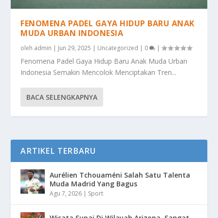
FENOMENA PADEL GAYA HIDUP BARU ANAK
MUDA URBAN INDONESIA
oleh
admin
|
Jun 29, 2025
|
Uncategorized
|
0
|
Fenomena Padel Gaya Hidup Baru Anak Muda Urban
Indonesia Semakin Mencolok Menciptakan Tren...
BACA SELENGKAPNYA
ARTIKEL TERBARU
Aurélien Tchouaméni Salah Satu Talenta
Muda Madrid Yang Bagus
Agu 7, 2026
|
Sport
Wisata Supai Di Wilayah Arizona, Sangat