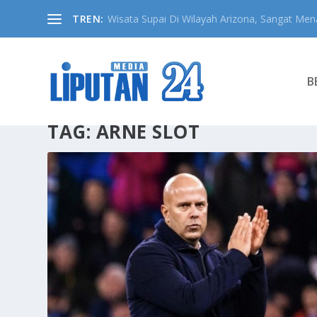
TREN:
Wisata Supai Di Wilayah Arizona, Sangat Mena
B
TAG:
ARNE SLOT