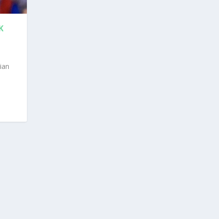
K
ian