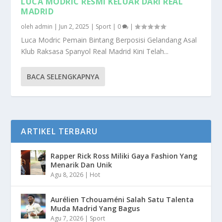
LUCA MODRIC RESMI KELUAR DARI REAL
MADRID
oleh
admin
|
Jun 2, 2025
|
Sport
|
0
|
Luca Modric Pemain Bintang Berposisi Gelandang Asal
Klub Raksasa Spanyol Real Madrid Kini Telah...
BACA SELENGKAPNYA
ARTIKEL TERBARU
Rapper Rick Ross Miliki Gaya Fashion Yang
Menarik Dan Unik
Agu 8, 2026
|
Hot
Aurélien Tchouaméni Salah Satu Talenta
Muda Madrid Yang Bagus
Agu 7, 2026
|
Sport