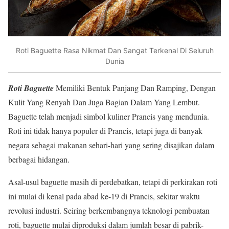
Roti Baguette Rasa Nikmat Dan Sangat Terkenal Di Seluruh
Dunia
Roti Baguette
Memiliki Bentuk Panjang Dan Ramping, Dengan
Kulit Yang Renyah Dan Juga Bagian Dalam Yang Lembut.
Baguette telah menjadi simbol kuliner Prancis yang mendunia.
Roti ini tidak hanya populer di Prancis, tetapi juga di banyak
negara sebagai makanan sehari-hari yang sering disajikan dalam
berbagai hidangan.
Asal-usul baguette masih di perdebatkan, tetapi di perkirakan roti
ini mulai di kenal pada abad ke-19 di Prancis, sekitar waktu
revolusi industri. Seiring berkembangnya teknologi pembuatan
roti, baguette mulai diproduksi dalam jumlah besar di pabrik-