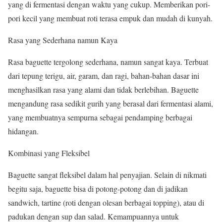
yang di fermentasi dengan waktu yang cukup. Memberikan pori-
pori kecil yang membuat roti terasa empuk dan mudah di kunyah.
Rasa yang Sederhana namun Kaya
Rasa baguette tergolong sederhana, namun sangat kaya. Terbuat
dari tepung terigu, air, garam, dan ragi, bahan-bahan dasar ini
menghasilkan rasa yang alami dan tidak berlebihan. Baguette
mengandung rasa sedikit gurih yang berasal dari fermentasi alami,
yang membuatnya sempurna sebagai pendamping berbagai
hidangan.
Kombinasi yang Fleksibel
Baguette sangat fleksibel dalam hal penyajian. Selain di nikmati
begitu saja, baguette bisa di potong-potong dan di jadikan
sandwich, tartine (roti dengan olesan berbagai topping), atau di
padukan dengan sup dan salad. Kemampuannya untuk