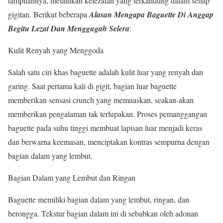
tampilannya, melainkan kelezatan yang terkandung dalam setiap
gigitan. Berikut beberapa
Alasan Mengapa Baguette Di
Anggap
Begitu Lezat Dan Menggugah Selera
:
Kulit Renyah yang Menggoda
Salah satu ciri khas baguette adalah kulit luar yang renyah dan
garing. Saat pertama kali di gigit, bagian luar baguette
memberikan sensasi crunch yang memuaskan, seakan-akan
memberikan pengalaman tak terlupakan. Proses pemanggangan
baguette pada suhu tinggi membuat lapisan luar menjadi keras
dan berwarna keemasan, menciptakan kontras sempurna dengan
bagian dalam yang lembut.
Bagian Dalam yang Lembut dan Ringan
Baguette memiliki bagian dalam yang lembut, ringan, dan
berongga. Tekstur bagian dalam ini di sebabkan oleh adonan